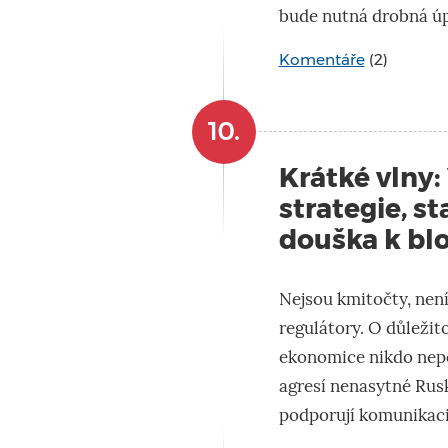
bude nutná drobná úp
Komentáře
(2)
10.
Krátké vlny:
strategie, s
douška k bl
Nejsou kmitočty, není
regulátory. O důležit
ekonomice nikdo nepo
agresí nenasytné Rusk
podporují komunikac