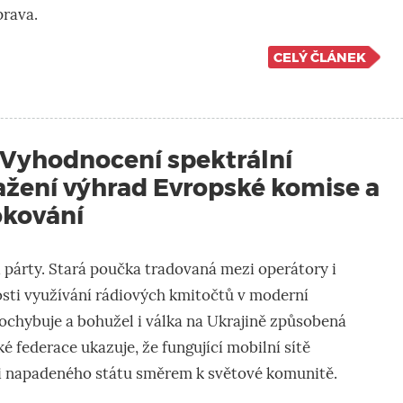
rava.
CELÝ ČLÁNEK
 Vyhodnocení spektrální
tažení výhrad Evropské komise a
okování
 párty. Stará poučka tradovaná mezi operátory i
osti využívání rádiových kmitočtů v moderní
chybuje a bohužel i válka na Ukrajině způsobená
é federace ukazuje, že fungující mobilní sítě
i napadeného státu směrem k světové komunitě.