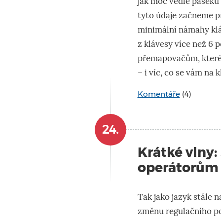
jak moc vedle paseku 
tyto údaje začneme p
minimální námahy kl
z klávesy více než 6 
přemapovačům, které 
– i víc, co se vám na k
Komentáře
(4)
24.
Krátké vlny:
operátorům z
Tak jako jazyk stále n
změnu regulačního poh