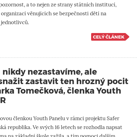
ozornost, a to nejen ze strany státních institucí,
organizací věnujících se bezpečnosti dětí na
i jednotlivců.
CELÝ ČLÁNEK
 nikdy nezastavíme, ale
ažit zastavit ten hrozný pocit
Šárka Tomečková, členka Youth
ČR
ovou členkou Youth Panelu v rámci projektu Safer
á republika. Ve svých 16 letech se rozhodla napsat
ama na základní škole zažila, a tím pomoci dalším