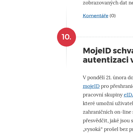
zobrazovaných dat n
Komentáře
(0)
10.
MojeID schv
autentizaci 
V pondělí 21. února 
mojeID
pro přeshrani
pracovní skupiny
eID
které umožní uživatel
zahraničních on-line 
přesvědčit, jaké jso
„vysoká“ prošel bez 