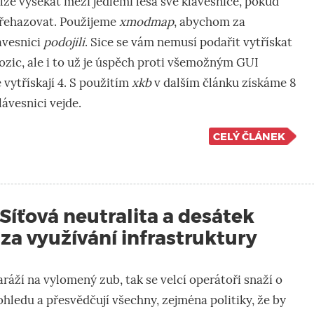
lze vysekat mezi jedlemi lesa své klávesnice, pokud
řehazovat. Použijeme
xmodmap
, abychom za
ávesnici
podojili
. Sice se vám nemusí podařit vytřískat
pozic, ale i to už je úspěch proti všemožným GUI
vytřískají 4. S použitím
xkb
v dalším článku získáme 8
lávesnici vejde.
CELÝ ČLÁNEK
 Síťová neutralita a desátek
a využívání infrastruktury
aráží na vylomený zub, tak se velcí operátoři snaží o
ledu a přesvědčují všechny, zejména politiky, že by