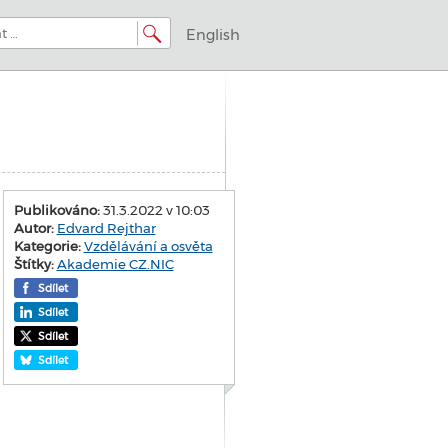
English
Publikováno:
31.3.2022 v 10:03
Autor:
Edvard Rejthar
Kategorie:
Vzdělávání a osvěta
Štítky:
Akademie CZ.NIC
Sdílet
Sdílet
Sdílet
Sdílet