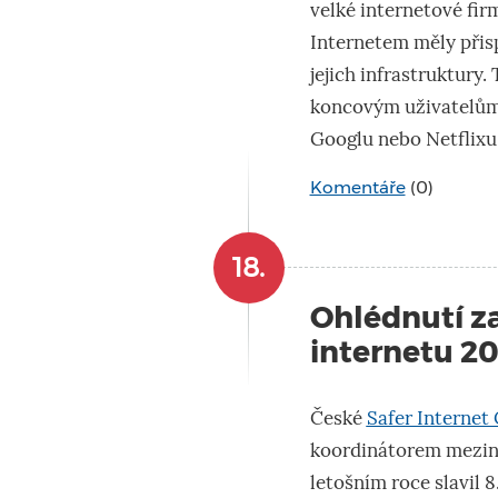
velké internetové fir
Internetem měly přis
jejich infrastruktury.
koncovým uživatelům 
Googlu nebo Netflixu
Komentáře
(0)
18.
Ohlédnutí z
internetu 2
České
Safer Internet
koordinátorem meziná
letošním roce slavil 8