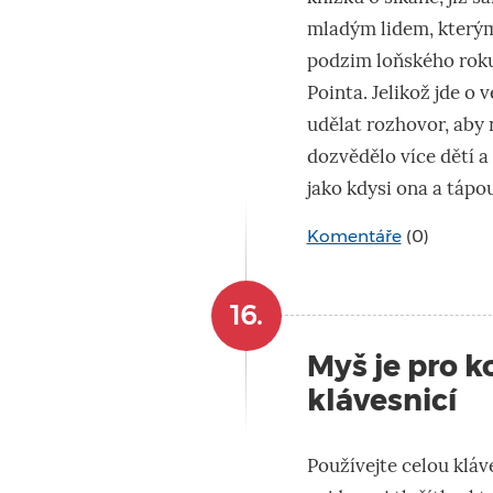
mladým lidem, kterým 
podzim loňského roku
Pointa. Jelikož jde o
udělat rozhovor, aby 
dozvědělo více dětí a
jako kdysi ona a tápou
Komentáře
(0)
16.
Myš je pro k
klávesnicí
Používejte celou kláv