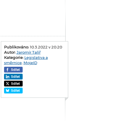
Publikováno:
10.3.2022 v 20:20
Autor:
Jaromír Talíř
Kategorie:
Legislativa a
směrnice
,
MojeID
Sdílet
Sdílet
Sdílet
Sdílet