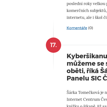
poslední roky velkou p
komerčních subjektů, 
internetu, ale i škol č
Komentáře
(0)
17.
Kyberšikanu
můžeme se sn
oběti, říká 
Panelu SIC 
Šárka Tomečková je n
Internet Centrum Česk
knížku o šikaně, již s