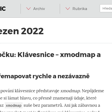
Menu
Přeskočit
Hledat:
na
IC
Archiv
Rubrika
obsah
ezen 2022
kočku: Klávesnice – xmodmap a
emapovat rychle a nezávazně
apování klávesnice představuje
xmodmap
. Nepůjdeme
si lámat hlavu, co přesně znamenají údaje, které
kaz
suše bez parametrů. Ani jak zábavnou a
xmodmap