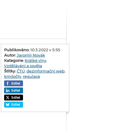
Publikováno:
10.3.2022 v 5:55
Autor:
Jaromír Novák
Kategorie:
Krátké vlny
,
Vzdělávání a osvěta
Štítky:
ČTÚ
,
dezinformační web
,
kmitočty
,
regulace
Sdílet
Sdílet
Sdílet
Sdílet