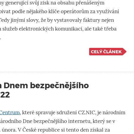
my generující svůj zisk na obsahu přenášeným
pívat podle nějakého klíče operátorům za využívání
 Tedy jinými slovy, že by vystavovaly faktury nejen
služeb elektronických komunikací, ale také třeba
.
CELÝ ČLÁNEK
a Dnem bezpečnějšího
022
 Centrum
, které spravuje sdružení CZ.NIC, je národním
rodního Dne bezpečnějšího internetu, který se v
. února. V České republice si tento den získal za