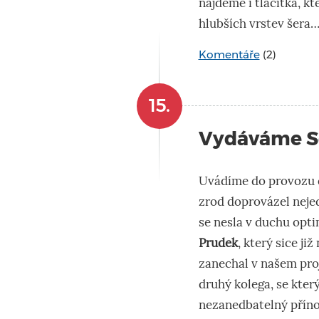
najdeme i tlačítka, kte
hlubších vrstev šera…
Komentáře
(2)
15.
Vydáváme Se
Uvádíme do provozu 
zrod doprovázel neje
se nesla v duchu opt
Prudek
, který sice j
zanechal v našem pro
druhý kolega, se kter
nezanedbatelný příno