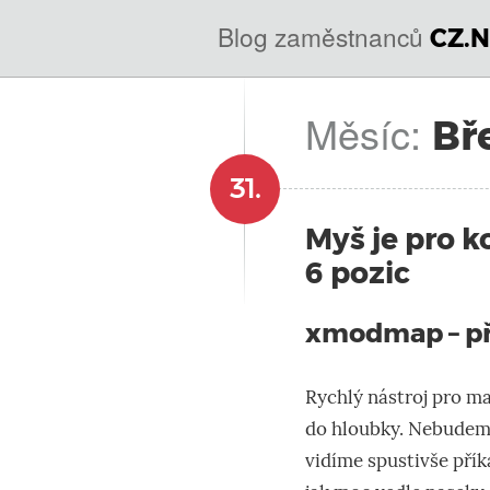
@
IN
Blog zaměstnanců
CZ.N
SOA
domény.dns.enum.mojeid.internet.
nic.cz.
Měsíc:
Bř
31.
Myš je pro 
6 pozic
xmodmap – př
Rychlý nástroj pro m
do hloubky. Nebudeme 
vidíme spustivše pří