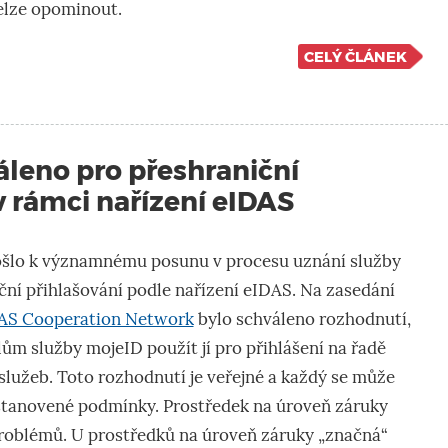
elze opominout.
CELÝ ČLÁNEK
áleno pro přeshraniční
v rámci nařízení eIDAS
došlo k významnému posunu v procesu uznání služby
ční přihlašování podle nařízení eIDAS. Na zasedání
AS Cooperation Network
bylo schváleno rozhodnutí,
ům služby mojeID použít jí pro přihlášení na řadě
služeb. Toto rozhodnutí je veřejné a každý se může
u stanovené podmínky. Prostředek na úroveň záruky
problémů. U prostředků na úroveň záruky „značná“