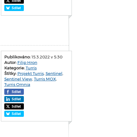
Sdílet
Sdílet
Publikováno:
15.3.2022 v 5:30
Autor:
Filip Hron
Kategorie:
Turris
Štítky:
Projekt Turris
,
Sentinel
,
Sentinel View
,
Turris MOX
,
Turris Omnia
Sdílet
Sdílet
Sdílet
Sdílet