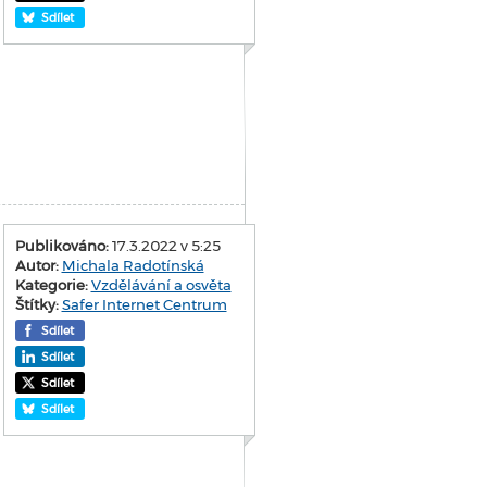
Sdílet
Publikováno:
17.3.2022 v 5:25
Autor:
Michala Radotínská
Kategorie:
Vzdělávání a osvěta
Štítky:
Safer Internet Centrum
Sdílet
Sdílet
Sdílet
Sdílet