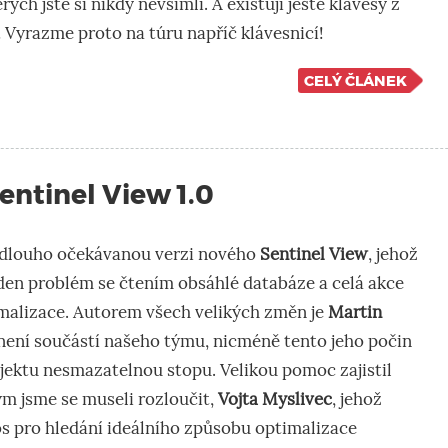
rých jste si nikdy nevšimli. A existují ještě klávesy z
 Vyrazme proto na túru napříč klávesnicí!
CELÝ ČLÁNEK
ntinel View 1.0
dlouho očekávanou verzi nového
Sentinel View
, jehož
den problém se čtením obsáhlé databáze a celá akce
imalizace. Autorem všech velikých změn je
Martin
iž není součástí našeho týmu, nicméně tento jeho počin
jektu nesmazatelnou stopu. Velikou pomoc zajistil
ým jsme se museli rozloučit,
Vojta Myslivec
, jehož
s pro hledání ideálního způsobu optimalizace