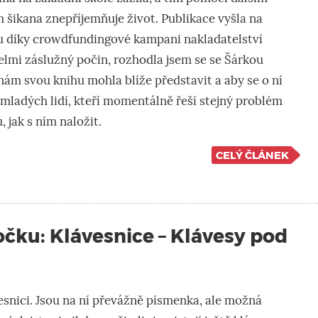
šikana znepříjemňuje život. Publikace vyšla na
 díky crowdfundingové kampani nakladatelství
 velmi záslužný počin, rozhodla jsem se se Šárkou
nám svou knihu mohla blíže představit a aby se o ní
 mladých lidí, kteří momentálně řeší stejný problém
, jak s ním naložit.
CELÝ ČLÁNEK
očku: Klávesnice – Klávesy pod
esnici. Jsou na ní převážně písmenka, ale možná