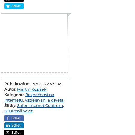
Sdílet
Publikováno:
18.3.2022 v 9:08
Autor:
Martin Kožíšek
Kategorie:
Bezpečnost na
Internetu
,
Vzdělávání a osvěta
Štítky:
Safer Internet Centrum
,
STOPonline.cz
Sdílet
Sdílet
Sdílet