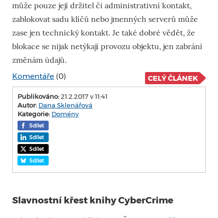
může pouze její držitel či administrativní kontakt,
zablokovat sadu klíčů nebo jmenných serverů může
zase jen technický kontakt. Je také dobré vědět, že
blokace se nijak netýkají provozu objektu, jen zabrání
změnám údajů.
Komentáře
(0)
CELÝ ČLÁNEK
Publikováno:
21.2.2017 v 11:41
Autor:
Dana Sklenářová
Kategorie:
Domény
Sdílet
Sdílet
Sdílet
Sdílet
Slavnostní křest knihy CyberCrime