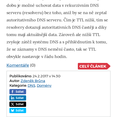
dobu je možné uchovat data v rekurzivním DNS
serveru (resolveru) bez toho, aniž by se na ně zeptal
autoritativního DNS serveru. Čím je TTL nižší, tím se
resolvery dotazují autoritativních DNS častěji a díky
tomu mají aktuálnější data. Zároveň ale nižší TTL
zvyšuje zátěž systému DNS a s přihlédnutím k tomu,
že se záznamy v DNS nemění často, tak se TTL
obvykle nastavuje v řádu hodin.
Komentáře
(0)
CELÝ ČLÁNEK
Publikováno:
24.2.2017 v 14:30
Autor:
Zdeněk Brůna
Kategorie:
DNS
,
Domény
Sdílet
Sdílet
Sdílet
Sdílet