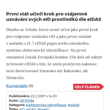
První stát učinil krok pro vzájemné
uznávání svých eID prostředků dle eIDAS
Dlouho se čekalo, která země učiní jako první krok
pro vzájemné uznávání eID a jako první oznámí
v souladu s čl. 7 eIDAS popis svého národního
systému elektronické identifikace. Na první
oznámení čekala Evropská komise 234 dnů od nabytí
účinnosti eIDAS s tím, že oním pionýrem nakonec
není favorizované Estonsko ani Rakousko, ale
Německo.
Komentáře
(0)
CELÝ ČLÁNEK
Publikováno:
22.2.2017 v 14:20
Autor:
Jiří Průša
Kategorie:
Elektronická identifikace
,
MojeID
Štítky:
eID
,
eIDAS
,
MojeID