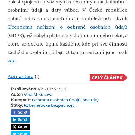
oblast spojená s uváženým a rozumným nakládáním s
osobními údaji a daty vůbec. V České republice
nabírá ochrana osobních údajů na důležitosti i kvůli
Obecnému nařízení o ochraně osobních údajů
(GDPR), jež nabylo platnosti v dubnu minulého roku, a
které se dotkne úplně každého, kdo při své činnosti
zachází s osobními údaji. O tomto nařízení jsme psali
zde
.
Komentáře
(1)
CELÝ ČLÁNEK
Publikováno:
6.2.2017 v 15:10
Autor:
Věra Mikušová
Kategorie:
Ochrana osobních údajů
,
Security
Štítky:
Kybernetická bezpečnost
Sdílet
Sdílet
Sdílet
Sdílet