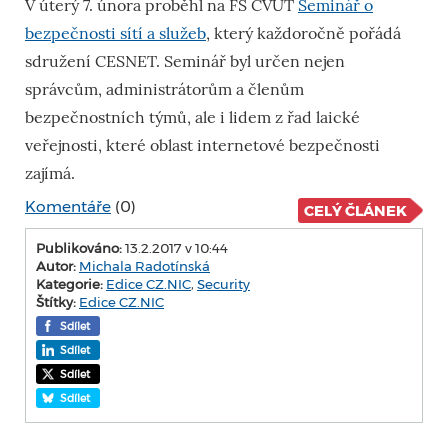
V úterý 7. února proběhl na FS ČVUT
Seminář o
bezpečnosti sítí a služeb
, který každoročně pořádá
sdružení CESNET. Seminář byl určen nejen
správcům, administrátorům a členům
bezpečnostních týmů, ale i lidem z řad laické
veřejnosti, které oblast internetové bezpečnosti
zajímá.
Komentáře
(0)
CELÝ ČLÁNEK
Publikováno:
13.2.2017 v 10:44
Autor:
Michala Radotínská
Kategorie:
Edice CZ.NIC
,
Security
Štítky:
Edice CZ.NIC
Sdílet
Sdílet
Sdílet
Sdílet