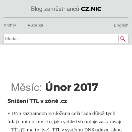
Blog zaměstnanců
CZ.NIC
@
Menu
Přeskočit
IN
Archiv
Rubrika
English
na
SOA
obsah
domény.dns.enum.mojeid.internet.
nic.cz.
Hledat:
Měsíc:
Únor 2017
Snížení TTL v zóně .cz
V DNS záznamech je uložena celá řada důležitých
údajů, mimo jiné i to, jak rychle tyto údaje zastarávají
– TTL (Time to live). TTL v systému DNS udává, jakou