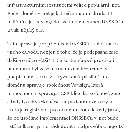
infrastrukturními institucemi velice populární .net.
Počet domén v .net je k dnešnímu dni zhruba 14
miliónů a je tedy logické, ze implementace DNSSECu
trvala nějaký čas.
Tato zpráva je pro příznivce DNSSECu radostná i z
jiného důvodu než jen z toho, že je podepsána zase
další a o něco větší TLD a že doménové prostředí
bude moci být zase o trochu více bezpečné. V
podpisu .net se totiž skrývá i další příslib. Tuto
doménu spravuje společnost Verisign, která
mimochodem spravuje i ZSK klíče ke kořenové zóně
a tedy fyzicky vykonává podpis kořenové zóny, a
která je registrem i pro doménu .com. Je tedy jasné,
že po úspěšné implementaci DNSSECu v .net bude
jistě celkem rychle následovat i podpis vůbec největší