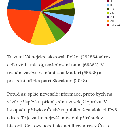
Ze zemí V4 nejvíce alokovali Poláci (292864 adres,
celkově 11. místo), nasledovaní námi (69362). V
těsném závěsu za námi jsou Maďaři (65536) a
poslední příčka patří Slovákům (2048).
Potud asi spíše neveselé informace, proto bych na
závěr příspěvku přidal jednu veselejší zprávu. V
listopadu přibylo v České republice šest alokací IPv6
adres. To je zatím nejvyšší měsíční přírůstek v
historii. Celkový počet alokací IPv6 adres v České