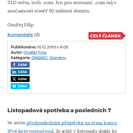
TLD světa, tedy .com. Jen pro srovnání, .com má v
současnosti téměř 92 miliónů domén.
Ondřej Filip
Komentáře
(2)
CELÝ ČLÁNEK
Publikováno:
10.12.2010 v 8:05
Autor:
Ondřej Filip
Kategorie:
DNSSEC
,
Domény
Sdílet
Sdílet
Sdílet
Sdílet
Listopadová spotřeba a posledních 7
Ve svém
předposledním příspěvku na téma konce
IPv4 jsem naznačoval
, že ještě v listopadu dojde ke