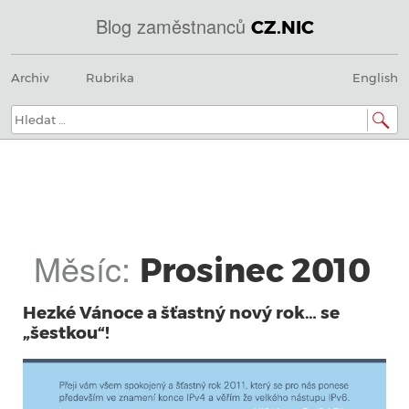
Blog zaměstnanců
CZ.NIC
@
Menu
Přeskočit
IN
Archiv
Rubrika
English
na
SOA
obsah
domény.dns.enum.mojeid.internet.
nic.cz.
Hledat:
Měsíc:
Prosinec 2010
Hezké Vánoce a šťastný nový rok… se
„šestkou“!