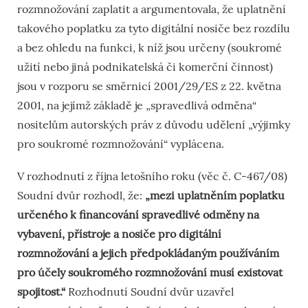
rozmnožování zaplatit a argumentovala, že uplatnění
takového poplatku za tyto digitální nosiče bez rozdílu
a bez ohledu na funkci, k níž jsou určeny (soukromé
užití nebo jiná podnikatelská či komerční činnost)
jsou v rozporu se směrnicí 2001/29/ES z 22. května
2001, na jejímž základě je „spravedlivá odměna“
nositelům autorských práv z důvodu udělení „výjimky
pro soukromé rozmnožování“ vyplácena.
V rozhodnutí z října letošního roku (věc č. C-467/08)
Soudní dvůr rozhodl, že:
„mezi uplatněním poplatku
určeného k financování spravedlivé odměny na
vybavení, přístroje a nosiče pro digitální
rozmnožování a jejich předpokládaným používáním
pro účely soukromého rozmnožování musí existovat
spojitost.“
Rozhodnutí Soudní dvůr uzavřel