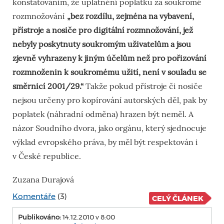
konstatováním, že uplatnění poplatku za soukromé
rozmnožování
„bez rozdílu, zejména na vybavení,
přístroje a nosiče pro digitální rozmnožování, jež
nebyly poskytnuty soukromým uživatelům a jsou
zjevně vyhrazeny k jiným účelům než pro pořizování
rozmnoženin k soukromému užití, není v souladu se
směrnicí 2001/29.“
Takže pokud přístroje či nosiče
nejsou určeny pro kopírování autorských děl, pak by
poplatek (náhradní odměna) hrazen být neměl. A
názor Soudního dvora, jako orgánu, který sjednocuje
výklad evropského práva, by měl být respektován i
v České republice.
Zuzana Durajová
Komentáře
(3)
CELÝ ČLÁNEK
Publikováno:
14.12.2010 v 8:00