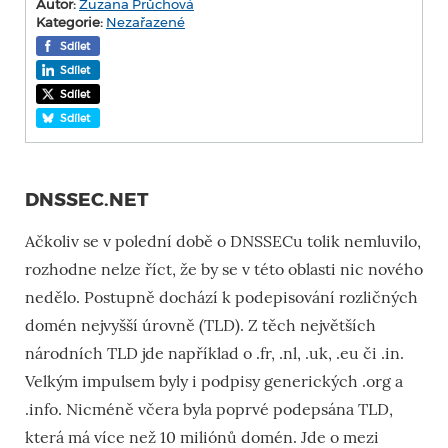
Autor:
Zuzana Průchová
Kategorie:
Nezařazené
Sdílet
Sdílet
Sdílet
Sdílet
DNSSEC.NET
Ačkoliv se v polední době o DNSSECu tolik nemluvilo,
rozhodne nelze říct, že by se v této oblasti nic nového
nedělo. Postupně dochází k podepisování rozličných
domén nejvyšší úrovně (TLD). Z těch největších
národních TLD jde například o .fr, .nl, .uk, .eu či .in.
Velkým impulsem byly i podpisy generických .org a
.info. Nicméně včera byla poprvé podepsána TLD,
která má více než 10 miliónů domén. Jde o mezi