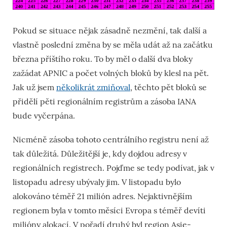
Pokud se situace nějak zásadně nezmění, tak další a
vlastně poslední změna by se měla udát až na začátku
března příštího roku. To by měl o další dva bloky
zažádat APNIC a počet volných bloků by klesl na pět.
Jak už jsem
několikrát zmiňoval
, těchto pět bloků se
přidělí pěti regionálním registrům a zásoba IANA
bude vyčerpána.
Nicméně zásoba tohoto centrálního registru není až
tak důležitá. Důležitější je, kdy dojdou adresy v
regionálních registrech. Pojďme se tedy podívat, jak v
listopadu adresy ubývaly jim. V listopadu bylo
alokováno téměř 21 milión adres. Nejaktivnějším
regionem byla v tomto měsíci Evropa s téměř devíti
milióny alokací. V pořadí druhý byl region Asie-