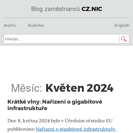
Blog zaměstnanců
CZ.NIC
@
Menu
Přeskočit
IN
Archiv
Rubrika
English
na
SOA
obsah
domény.dns.enum.mojeid.internet.
nic.cz.
Hledat:
Měsíc:
Květen 2024
Krátké vlny: Nařízení o gigabitové
infrastruktuře
Dne 8. května 2024 bylo v Úředním věstníku EU
publikováno
Nařízení o gigabitové infrastruktuře
,