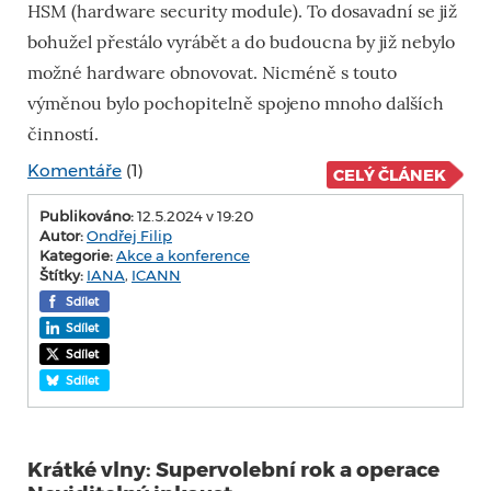
HSM (hardware security module). To dosavadní se již
bohužel přestálo vyrábět a do budoucna by již nebylo
možné hardware obnovovat. Nicméně s touto
výměnou bylo pochopitelně spojeno mnoho dalších
činností.
Komentáře
(1)
CELÝ ČLÁNEK
Publikováno:
12.5.2024 v 19:20
Autor:
Ondřej Filip
Kategorie:
Akce a konference
Štítky:
IANA
,
ICANN
Sdílet
Sdílet
Sdílet
Sdílet
Krátké vlny: Supervolební rok a operace