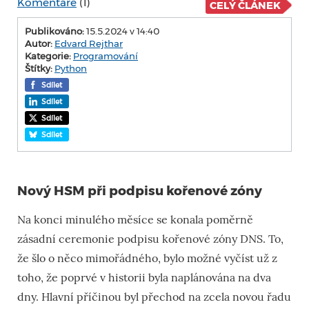
Komentáře
(1)
CELÝ ČLÁNEK
Publikováno:
15.5.2024 v 14:40
Autor:
Edvard Rejthar
Kategorie:
Programování
Štítky:
Python
Sdílet
Sdílet
Sdílet
Sdílet
Nový HSM při podpisu kořenové zóny
Na konci minulého měsíce se konala poměrně
zásadní ceremonie podpisu kořenové zóny DNS. To,
že šlo o něco mimořádného, bylo možné vyčíst už z
toho, že poprvé v historii byla naplánována na dva
dny. Hlavní příčinou byl přechod na zcela novou řadu