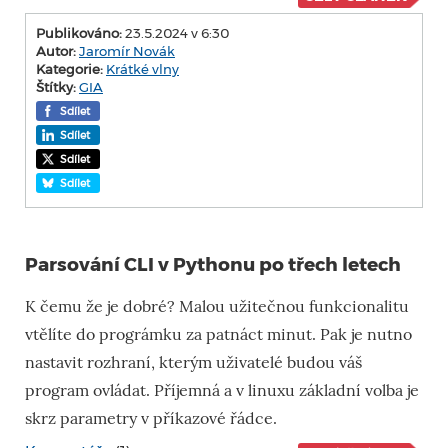
Publikováno:
23.5.2024 v 6:30
Autor:
Jaromír Novák
Kategorie:
Krátké vlny
Štítky:
GIA
Sdílet
Sdílet
Sdílet
Sdílet
Parsování CLI v Pythonu po třech letech
K čemu že je dobré? Malou užitečnou funkcionalitu
vtělíte do prográmku za patnáct minut. Pak je nutno
nastavit rozhraní, kterým uživatelé budou váš
program ovládat. Příjemná a v linuxu základní volba je
skrz parametry v příkazové řádce.