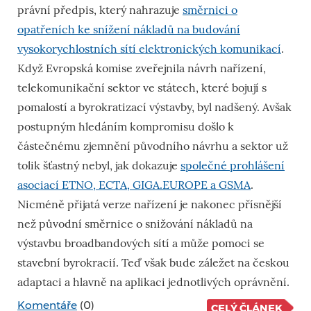
právní předpis, který nahrazuje
směrnici o
opatřeních ke snížení nákladů na budování
vysokorychlostních sítí elektronických komunikací
.
Když Evropská komise zveřejnila návrh nařízení,
telekomunikační sektor ve státech, které bojují s
pomalostí a byrokratizací výstavby, byl nadšený. Avšak
postupným hledáním kompromisu došlo k
částečnému zjemnění původního návrhu a sektor už
tolik šťastný nebyl, jak dokazuje
společné prohlášení
asociací ETNO, ECTA, GIGA.EUROPE a GSMA
.
Nicméně přijatá verze nařízení je nakonec přísnější
než původní směrnice o snižování nákladů na
výstavbu broadbandových sítí a může pomoci se
stavební byrokracií. Teď však bude záležet na českou
adaptaci a hlavně na aplikaci jednotlivých oprávnění.
Komentáře
(0)
CELÝ ČLÁNEK