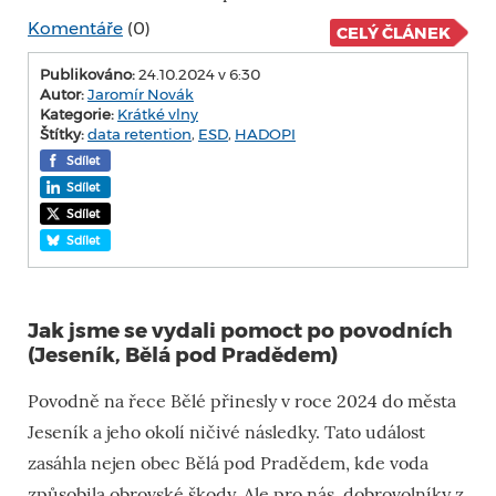
Komentáře
(0)
CELÝ ČLÁNEK
Publikováno:
24.10.2024 v 6:30
Autor:
Jaromír Novák
Kategorie:
Krátké vlny
Štítky:
data retention
,
ESD
,
HADOPI
Sdílet
Sdílet
Sdílet
Sdílet
Jak jsme se vydali pomoct po povodních
(Jeseník, Bělá pod Pradědem)
Povodně na řece Bělé přinesly v roce 2024 do města
Jeseník a jeho okolí ničivé následky. Tato událost
zasáhla nejen obec Bělá pod Pradědem, kde voda
způsobila obrovské škody. Ale pro nás, dobrovolníky z