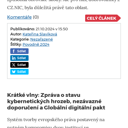
CZ.NIC, byla důležitá právě tato oblast.
Komentáře
(0)
CELÝ ČLÁNEK
Publikováno:
21.10.2024 v 15:50
Autor:
Kateřina Slavíková
Kategorie:
Nezařazené
Štítky:
Povodně 2024
Sdílet
Sdílet
Sdílet
Sdílet
Krátké vlny: Zpráva o stavu
kybernetických hrozeb, nezávazné
doporučení a Globální digitální pakt
Systém tvorby evropského práva postavený na
nutném kompromisu dvou institucí ve