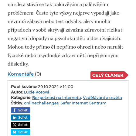
na síle a stává se tak palčivějším a palčivějším
problémem. Často tyto výzvy nejprve vypadají jako
nevinná zábava nebo test odvahy, ale v mnoha
případech v sobě skrývají závažná zdravotní rizika i
negativní dopady na psychiku dětí a dospívajících.
Mohou tedy přímo či nepřímo ohrozit nebo narušit
fyzické nebo psychické zdraví dětí nepříjemnými
důsledky.
Komentáře
(0)
CELÝ ČLÁNEK
Publikováno:
29.10.2024 v 14:00
Autor:
Lucie Kosová
Kategorie:
Bezpečnost na Internetu
,
Vzdělávání a osvěta
Štítky:
onlinechallenges
,
Safer Internet Centrum
Sdílet
Sdílet
Sdílet
Sdílet