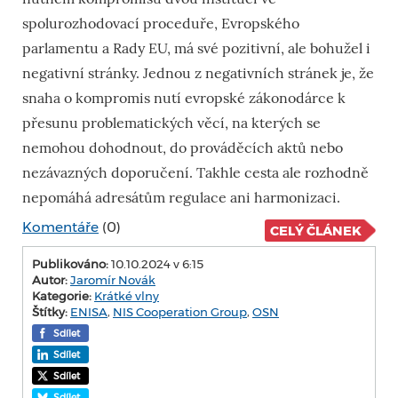
spolurozhodovací proceduře, Evropského
parlamentu a Rady EU, má své pozitivní, ale bohužel i
negativní stránky. Jednou z negativních stránek je, že
snaha o kompromis nutí evropské zákonodárce k
přesunu problematických věcí, na kterých se
nemohou dohodnout, do prováděcích aktů nebo
nezávazných doporučení. Takhle cesta ale rozhodně
nepomáhá adresátům regulace ani harmonizaci.
Komentáře
(0)
CELÝ ČLÁNEK
Publikováno:
10.10.2024 v 6:15
Autor:
Jaromír Novák
Kategorie:
Krátké vlny
Štítky:
ENISA
,
NIS Cooperation Group
,
OSN
Sdílet
Sdílet
Sdílet
Sdílet