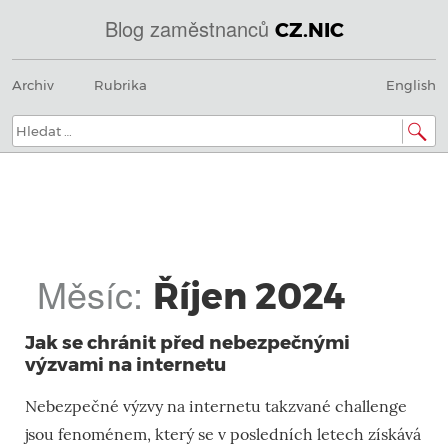
Blog zaměstnanců
CZ.NIC
@
Menu
Přeskočit
IN
Archiv
Rubrika
English
na
SOA
obsah
domény.dns.enum.mojeid.internet.
nic.cz.
Hledat:
Měsíc:
Říjen 2024
Jak se chránit před nebezpečnými
výzvami na internetu
Nebezpečné výzvy na internetu takzvané challenge
jsou fenoménem, který se v posledních letech získává