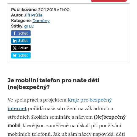
Publikováno:
30.1.2018 v 11:00
Autor:
Jiří Průša
Kategorie:
Domény
Štítky:
gTLD
Sdílet
Sdílet
Sdílet
Sdílet
Je mobilní telefon pro naše děti
(ne)bezpečný?
Ve spolupráci s projektem
Kraje pro bezpečný
internet
pořádá naše sdružení na základních a
středních školách semináře s názvem
(Ne)bezpečný
mobil
, které jsou zaměřené na úskalí při používání
mobilních telefonů. Jak už sám název napovídá, děti