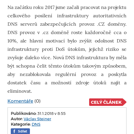
Na začátku roku 2017 jsme začali pracovat na projektu
celkového posílení infrastruktury autoritativních
DNS serverů zabezpečujících provoz .CZ domény.
DNS provoz v .cz doméně roste každoročně cca o
10%, ale hlavní motivací bylo zvýšit odolnost DNS
infrastruktury proti DoS útokům, jejichž riziko se
zvyšuje daleko více. Nová DNS infrastruktura by měla
být schopna čelit těmto útokům takovým způsobem,
aby nezablokovala regulérní provoz a poskytla
dostatek času a možností zdroje útoků najít a
eliminovat.
Komentáře
(0)
CELÝ ČLÁNEK
Publikováno:
31.1.2018 v 8:55
Autor:
Václav Steiner
Kategorie:
DNS
Sdílet