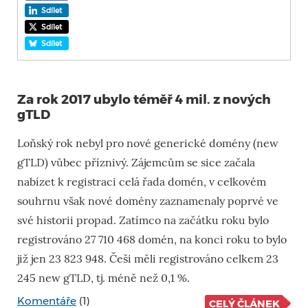
Sdílet
Sdílet
Sdílet
Za rok 2017 ubylo téměř 4 mil. z nových
gTLD
Loňský rok nebyl pro nové generické domény (new
gTLD) vůbec příznivý. Zájemcům se sice začala
nabízet k registraci celá řada domén, v celkovém
souhrnu však nové domény zaznamenaly poprvé ve
své historii propad. Zatímco na začátku roku bylo
registrováno 27 710 468 domén, na konci roku to bylo
již jen 23 823 948. Češi měli registrováno celkem 23
245 new gTLD, tj. méně než 0,1 %.
Komentáře
(1)
CELÝ ČLÁNEK