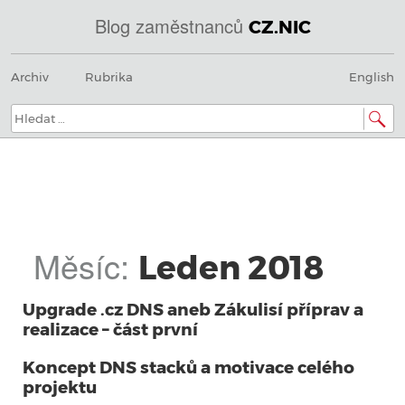
Blog zaměstnanců
CZ.NIC
@
Menu
Přeskočit
IN
Archiv
Rubrika
English
na
SOA
obsah
domény.dns.enum.mojeid.internet.
nic.cz.
Hledat:
Měsíc:
Leden 2018
Upgrade .cz DNS aneb Zákulisí příprav a
realizace – část první
Koncept DNS stacků a motivace celého
projektu