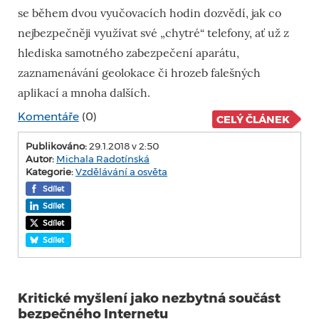
se během dvou vyučovacích hodin dozvědí, jak co
nejbezpečněji využívat své „chytré“ telefony, ať už z
hlediska samotného zabezpečení aparátu,
zaznamenávání geolokace či hrozeb falešných
aplikací a mnoha dalších.
Komentáře
(0)
CELÝ ČLÁNEK
Publikováno:
29.1.2018 v 2:50
Autor:
Michala Radotínská
Kategorie:
Vzdělávání a osvěta
Sdílet
Sdílet
Sdílet
Sdílet
Kritické myšlení jako nezbytná součást
bezpečného Internetu