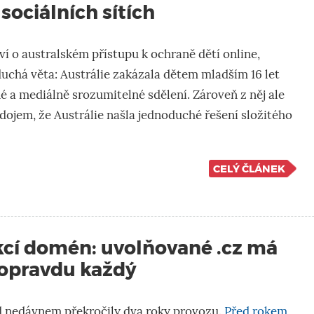
 sociálních sítích
í o australském přístupu k ochraně dětí online,
uchá věta: Austrálie zakázala dětem mladším 16 let
ilné a mediálně srozumitelné sdělení. Zároveň z něj ale
ojem, že Austrálie našla jednoduché řešení složitého
CELÝ ČLÁNEK
kcí domén: uvolňované .cz má
 opravdu každý
 nedávnem překročily dva roky provozu.
Před rokem