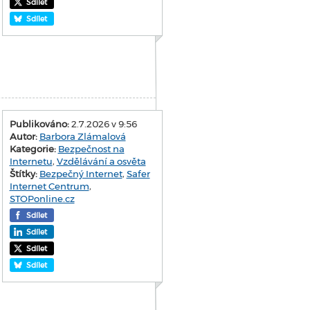
Sdílet
Sdílet
Publikováno:
2.7.2026 v 9:56
Autor:
Barbora Zlámalová
Kategorie:
Bezpečnost na
Internetu
,
Vzdělávání a osvěta
Štítky:
Bezpečný Internet
,
Safer
Internet Centrum
,
STOPonline.cz
Sdílet
Sdílet
Sdílet
Sdílet