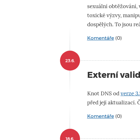
sexuální obtěžování, 
toxické výzvy, manipu
dospělých. To jsou re
Komentáře
(0)
23.6.
Externí val
Knot DNS od
verze 3.
před její aktualizací.
Komentáře
(0)
18.6.