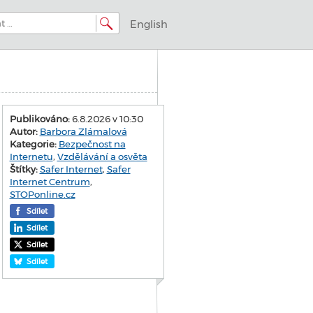
English
Publikováno:
6.8.2026 v 10:30
Autor:
Barbora Zlámalová
Kategorie:
Bezpečnost na
Internetu
,
Vzdělávání a osvěta
Štítky:
Safer Internet
,
Safer
Internet Centrum
,
STOPonline.cz
Sdílet
Sdílet
Sdílet
Sdílet