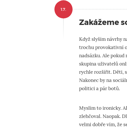
1.7.
Zakážeme soc
Když slyším návrhy na
trochu provokativní o
nadsázku. Ale pokud 
skupina uživatelů onl
rychle rozšířit. Děti,
Nakonec by na sociáln
politici a pár botů.
Myslím to ironicky. Al
zlehčoval. Naopak. Dl
velmi dobře vím, že se