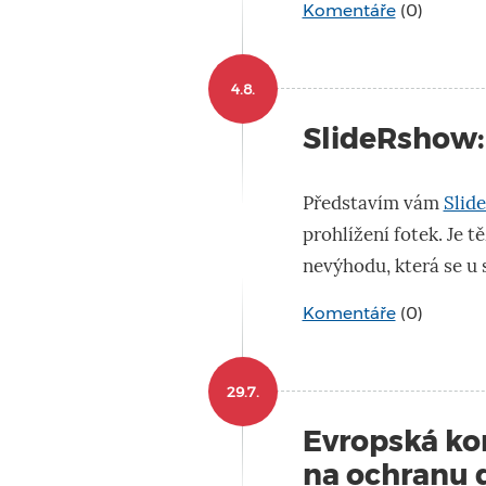
Komentáře
(0)
4.8.
SlideRshow:
Představím vám
Slid
prohlížení fotek. Je t
nevýhodu, která se u 
Komentáře
(0)
29.7.
Evropská ko
na ochranu d