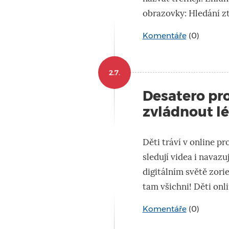
obrazovky: Hledání z
Komentáře
(0)
2.7.
Desatero pr
zvládnout lé
Děti tráví v online pro
sledují videa i navazu
digitálním světě zor
tam všichni! Děti onli
Komentáře
(0)