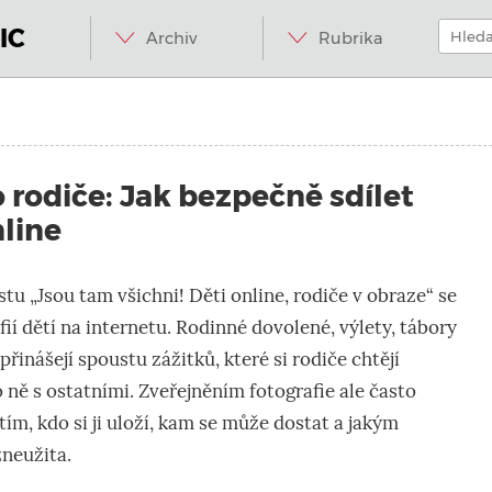
Menu
Přeskočit
Hledat:
na
IC
Archiv
Rubrika
obsah
 rodiče: Jak bezpečně sdílet
nline
u „Jsou tam všichni! Děti online, rodiče v obraze“ se
fií dětí na internetu. Rodinné dovolené, výlety, tábory
řinášejí spoustu zážitků, které si rodiče chtějí
o ně s ostatními. Zveřejněním fotografie ale často
tím, kdo si ji uloží, kam se může dostat a jakým
neužita.