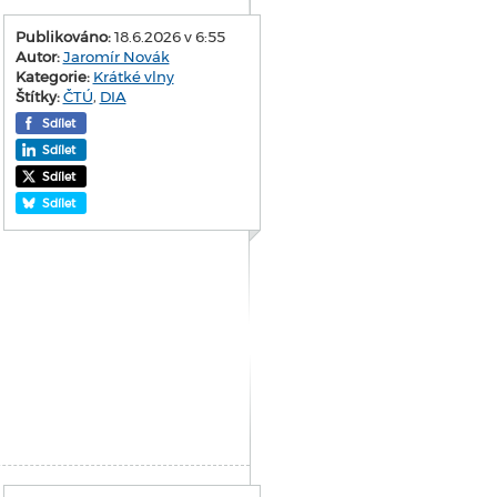
Publikováno:
18.6.2026 v 6:55
Autor:
Jaromír Novák
Kategorie:
Krátké vlny
Štítky:
ČTÚ
,
DIA
Sdílet
Sdílet
Sdílet
Sdílet