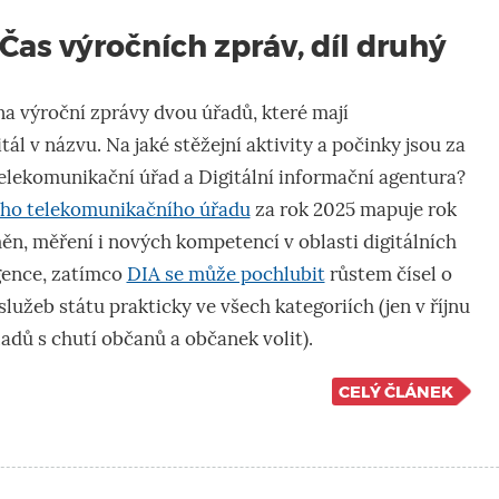
 Čas výročních zpráv, díl druhý
a výroční zprávy dvou úřadů, které mají
ál v názvu. Na jaké stěžejní aktivity a počinky jsou za
elekomunikační úřad a Digitální informační agentura?
ého telekomunikačního úřadu
za rok 2025 mapuje rok
měn, měření i nových kompetencí v oblasti digitálních
igence, zatímco
DIA se může pochlubit
růstem čísel o
služeb státu prakticky ve všech kategoriích (jen v říjnu
ladů s chutí občanů a občanek volit).
CELÝ ČLÁNEK