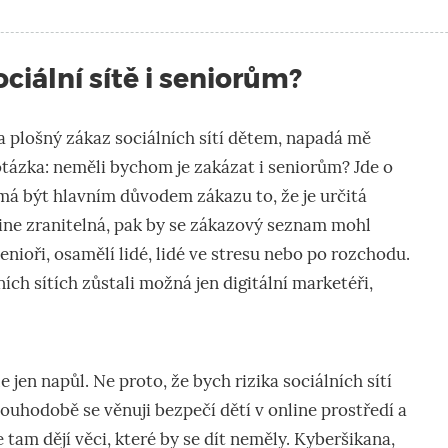
iální sítě i seniorům?
 plošný zákaz sociálních sítí dětem, napadá mě
tázka: neměli bychom je zakázat i seniorům? Jde o
má být hlavním důvodem zákazu to, že je určitá
ine zranitelná, pak by se zákazový seznam mohl
 senioři, osamělí lidé, lidé ve stresu nebo po rozchodu.
ích sítích zůstali možná jen digitální marketéři,
e jen napůl. Ne proto, že bych rizika sociálních sítí
ouhodobě se věnuji bezpečí dětí v online prostředí a
 tam dějí věci, které by se dít neměly. Kyberšikana,