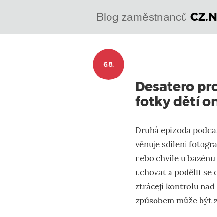
@
IN
Blog zaměstnanců
CZ.N
SOA
domény.dns.enum.mojeid.internet.
nic.cz.
6.8.
Desatero pro
fotky dětí o
Druhá epizoda podcast
věnuje sdílení fotogra
nebo chvíle u bazénu p
uchovat a podělit se 
ztrácejí kontrolu nad 
způsobem může být z