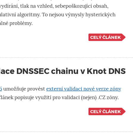
vydírání, tlak na vzhled, sebepoškozující obsah,
lativní algoritmy. To nejsou výmysly hysterických
álné problémy.
CELÝ ČLÁNEK
idace DNSSEC chainu v Knot DNS
5
umožňuje provést
externí validaci nové verze zóny
 Článek popisuje využití pro validaci (nejen) .CZ zóny.
CELÝ ČLÁNEK