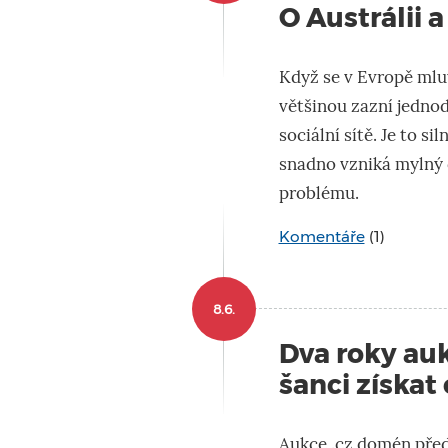
O Austrálii a
Když se v Evropě mluv
většinou zazní jednod
sociální sítě. Je to s
snadno vzniká mylný d
problému.
Komentáře
(1)
8.6.
Dva roky au
šanci získat
Aukce .cz domén před