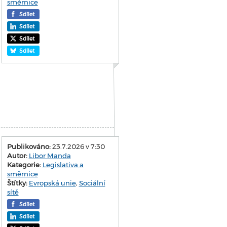
směrnice
Sdílet
Sdílet
Sdílet
Sdílet
Publikováno:
23.7.2026 v 7:30
Autor:
Libor Manda
Kategorie:
Legislativa a
směrnice
Štítky:
Evropská unie
,
Sociální
sítě
Sdílet
Sdílet