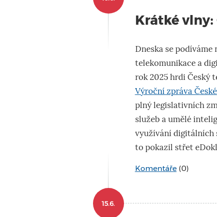
Krátké vlny:
Dneska se podíváme n
telekomunikace a digit
rok 2025 hrdi Český t
Výroční zpráva Česk
plný legislativních z
služeb a umělé intel
využívání digitálních 
to pokazil střet eDok
Komentáře
(0)
15.6.