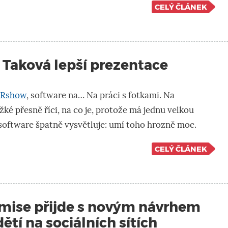
CELÝ ČLÁNEK
 Taková lepší prezentace
eRshow
, software na… Na práci s fotkami. Na
ěžké přesně říci, na co je, protože má jednu velkou
software špatně vysvětluje: umí toho hrozně moc.
CELÝ ČLÁNEK
mise přijde s novým návrhem
ětí na sociálních sítích