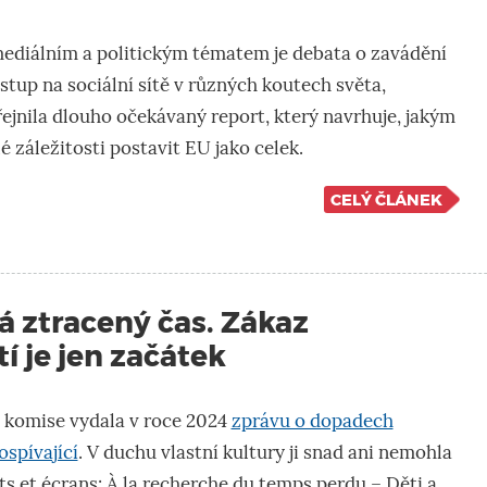
ediálním a politickým tématem je debata o zavádění
stup na sociální sítě v různých koutech světa,
jnila dlouho očekávaný report, který navrhuje, jakým
 záležitosti postavit EU jako celek.
CELÝ ČLÁNEK
á ztracený čas. Zákaz
tí je jen začátek
 komise vydala v roce 2024
zprávu o dopadech
ospívající
. V duchu vlastní kultury ji snad ani nemohla
nts et écrans: À la recherche du temps perdu – Děti a