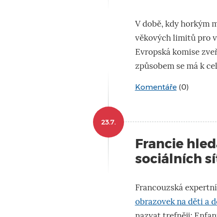
V době, kdy horkým m
věkových limitů pro v
Evropská komise zveře
způsobem se má k celé
Komentáře
(0)
23.7.
Francie hled
sociálních sí
Francouzská expertní
obrazovek na děti a d
nazvat trefněji: Enfa