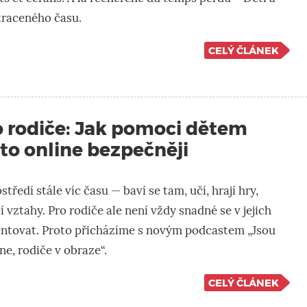
traceného času.
CELÝ ČLÁNEK
o rodiče: Jak pomoci dětem
to online bezpečněji
středí stále víc času — baví se tam, učí, hrají hry,
jí vztahy. Pro rodiče ale není vždy snadné se v jejich
ientovat. Proto přicházíme s novým podcastem „Jsou
ne, rodiče v obraze“.
CELÝ ČLÁNEK