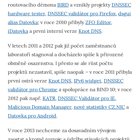
routovacího démona
BIRD
a vznikly projekty
DNSSEC
hardware tester
,
DNSSEC validátor pro Firefox
,
dsgui
alias Datovka
; v roce 2010 přibyly
ZFO Editor
,
iDatovka
a první interní verze
Knot DNS
.
V letech 2011 a 2012 pak již počet zaměstnanců
laboratoří stagnoval a docházelo spíše k přirozené
obměně osazenstva. I přesto se ale růst počtu
projektů nezastavil, spíše naopak – v roce 2011 přibyla
první ostrá verze
Knot DNS
,
IPv6 widget
,
DNSSEC
validátor pro Chrome
a spolupráce na BIND 10; v roce
2012 pak např.
KATR
,
DNSSEC Validátor pro IE
,
Malicious Domain Manager
,
nové statistiky CZ.NIC
a
Datovka pro Android
.
V roce 2013 nechceme za dosavadním vývojem
zaostat a kromě rozvoje a údržby stávajících projektů