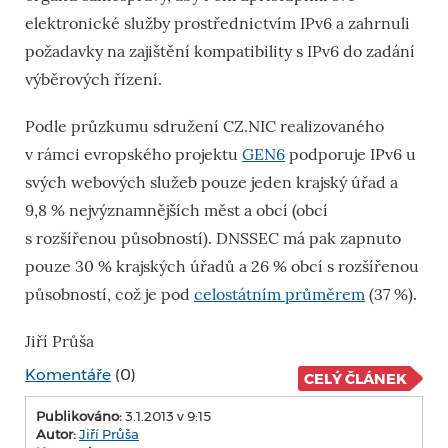
elektronické služby prostřednictvím IPv6 a zahrnuli
požadavky na zajištění kompatibility s IPv6 do zadání
výběrových řízení.
Podle průzkumu sdružení CZ.NIC realizovaného
v rámci evropského projektu
GEN6
podporuje IPv6 u
svých webových služeb pouze jeden krajský úřad a
9,8 % nejvýznamnějších měst a obcí (obcí
s rozšířenou působností). DNSSEC má pak zapnuto
pouze 30 % krajských úřadů a 26 % obcí s rozšířenou
působností, což je pod
celostátním průměrem
(37 %).
Jiří Průša
Komentáře
(0)
CELÝ ČLÁNEK
Publikováno:
3.1.2013 v 9:15
Autor:
Jiří Průša