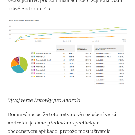
zvětšujícím se počtem instalací roste zejména podíl
právě Androidu 4.x.
Vývoj verze Datovky pro Android
Domníváme se, že toto netypické rozložení verzí
Androidu je dáno především specifickým
obecenstvem aplikace, protože mezi uživatele