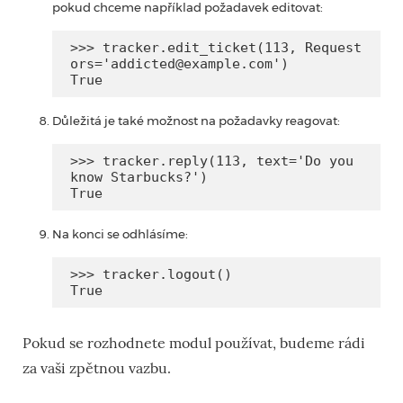
pokud chceme například požadavek editovat:
>>> tracker.edit_ticket(113, Request
ors='addicted@example.com')

True
Důležitá je také možnost na požadavky reagovat:
>>> tracker.reply(113, text='Do you 
know Starbucks?')

True
Na konci se odhlásíme:
>>> tracker.logout()

True
Pokud se rozhodnete modul používat, budeme rádi
za vaši zpětnou vazbu.