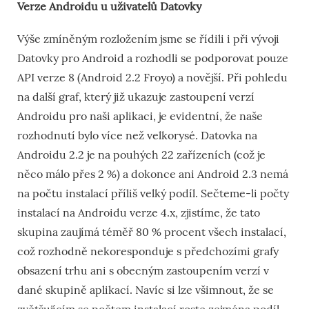
Verze Androidu u uživatelů Datovky
Výše zmíněným rozložením jsme se řídili i při vývoji
Datovky pro Android a rozhodli se podporovat pouze
API verze 8 (Android 2.2 Froyo) a novější. Při pohledu
na další graf, který již ukazuje zastoupení verzí
Androidu pro naši aplikaci, je evidentní, že naše
rozhodnutí bylo více než velkorysé. Datovka na
Androidu 2.2 je na pouhých 22 zařízeních (což je
něco málo přes 2 %) a dokonce ani Android 2.3 nemá
na počtu instalací příliš velký podíl. Sečteme-li počty
instalací na Androidu verze 4.x, zjistíme, že tato
skupina zaujímá téměř 80 % procent všech instalací,
což rozhodně nekoresponduje s předchozími grafy
obsazení trhu ani s obecným zastoupením verzí v
dané skupině aplikací. Navíc si lze všimnout, že se