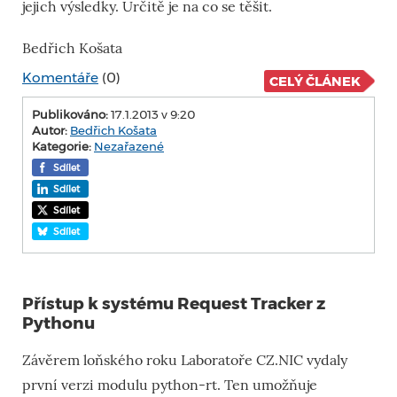
jejich výsledky. Určitě je na co se těšit.
Bedřich Košata
Komentáře
(0)
CELÝ ČLÁNEK
Publikováno:
17.1.2013 v 9:20
Autor:
Bedřich Košata
Kategorie:
Nezařazené
Sdílet
Sdílet
Sdílet
Sdílet
Přístup k systému Request Tracker z
Pythonu
Závěrem loňského roku Laboratoře CZ.NIC vydaly
první verzi modulu python-rt. Ten umožňuje