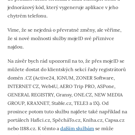
jednorázový kód, který vygeneruje aplikace v jeho
chytrém telefonu.
Víme, že se nejedná o převratné změny, ale věříme,
že si nové možnosti služby mojeID své příznivce
najdou.
Na závěr bych rád upozornil na to, že přes mojeID se
můžete dostat do klientských sekcí řady registrátorů
domén .CZ (Active24, IGNUM, ZONER Software,
INTERNET CZ, Web4U, AERO Trip PRO, ASPone,
GENERAL REGISTRY, Gransy, ONE.CZ, NEW MEDIA
GROUP, KRAXNET, Stable.cz, TELE3 a 1X). Od
prosince potom tuto službu najdete také například na
portálech Hafíci.cz, SpěcháTo.cz, Kniha.cz, Capsa.cz
nebo 1188.cz. K těmto a
dalším službám
se může