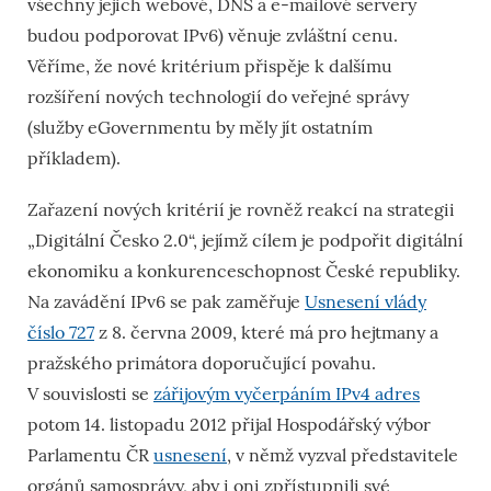
všechny jejich webové, DNS a e-mailové servery
budou podporovat IPv6) věnuje zvláštní cenu.
Věříme, že nové kritérium přispěje k dalšímu
rozšíření nových technologií do veřejné správy
(služby eGovernmentu by měly jít ostatním
příkladem).
Zařazení nových kritérií je rovněž reakcí na strategii
„Digitální Česko 2.0“, jejímž cílem je podpořit digitální
ekonomiku a konkurenceschopnost České republiky.
Na zavádění IPv6 se pak zaměřuje
Usnesení vlády
číslo 727
z 8. června 2009, které má pro hejtmany a
pražského primátora doporučující povahu.
V souvislosti se
zářijovým vyčerpáním IPv4 adres
potom 14. listopadu 2012 přijal Hospodářský výbor
Parlamentu ČR
usnesení
, v němž vyzval představitele
orgánů samosprávy, aby i oni zpřístupnili své