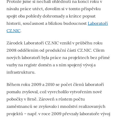
Protože jsme si nechali ohlédnutí na konci roku v
návalu práce utéct, dovolím si v tomto příspěvku
spojit oba pohledy dohromady a krátce popsat
historii, současnost a blízkou budoucnost
Laboratoří
CZ.NIC
.
Zárodek Laboratoří CZ.NIC vznikl v průběhu roku
2008 oddělením od produkční části CZ.NIC. Cílem
nových laboratoří byla práce na projektech bez přímé
vazby na registr domén a s ním spojený vývoj a
infrastrukturu.
Během roku 2009 a 2010 se počet členů laboratoří
pomalu zvyšoval, což vyvrcholilo vytvořením nové
pobočky v Brně. Zároveň s růstem počtu
zaměstnanců se zvyšovalo i množství realizovaných
projektů – např. v roce 2009 převzaly laboratoře vývoj