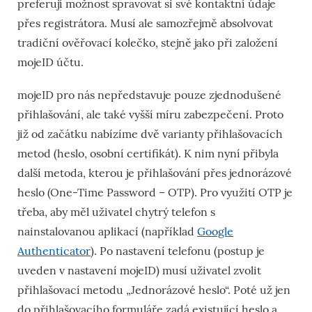
preferují možnost spravovat si své kontaktní údaje
přes registrátora. Musí ale samozřejmě absolvovat
tradiční ověřovací kolečko, stejně jako při založení
mojeID účtu.
mojeID pro nás nepředstavuje pouze zjednodušené
přihlašování, ale také vyšší míru zabezpečení. Proto
již od začátku nabízíme dvě varianty přihlašovacích
metod (heslo, osobní certifikát). K nim nyní přibyla
další metoda, kterou je přihlašování přes jednorázové
heslo (One-Time Password – OTP). Pro využití OTP je
třeba, aby měl uživatel chytrý telefon s
nainstalovanou aplikací (například
Google
Authenticator
). Po nastavení telefonu (postup je
uveden v nastavení mojeID) musí uživatel zvolit
přihlašovací metodu „Jednorázové heslo“. Poté už jen
do přihlašovacího formuláře zadá existující heslo a