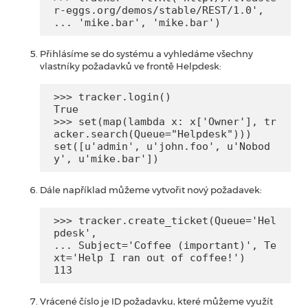
r-eggs.org/demos/stable/REST/1.0',

... 'mike.bar', 'mike.bar')
Přihlásíme se do systému a vyhledáme všechny
vlastníky požadavků ve frontě Helpdesk:
>>> tracker.login()

True

>>> set(map(lambda x: x['Owner'], tr
acker.search(Queue="Helpdesk")))

set([u'admin', u'john.foo', u'Nobod
y', u'mike.bar'])
Dále například můžeme vytvořit nový požadavek:
>>> tracker.create_ticket(Queue='Hel
pdesk',

... Subject='Coffee (important)', Te
xt='Help I ran out of coffee!')

113
Vrácené číslo je ID požadavku, které můžeme využít