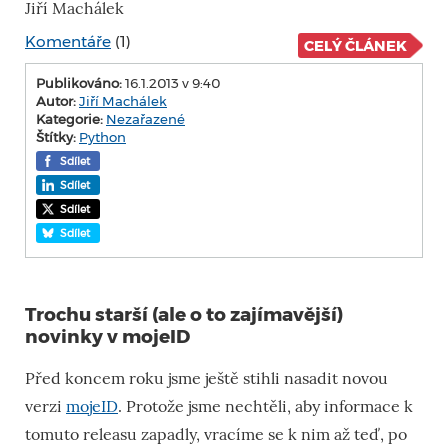
Jiří Machálek
Komentáře
(1)
CELÝ ČLÁNEK
Publikováno:
16.1.2013 v 9:40
Autor:
Jiří Machálek
Kategorie:
Nezařazené
Štítky:
Python
Sdílet
Sdílet
Sdílet
Sdílet
Trochu starší (ale o to zajímavější)
novinky v mojeID
Před koncem roku jsme ještě stihli nasadit novou
verzi
mojeID
. Protože jsme nechtěli, aby informace k
tomuto releasu zapadly, vracíme se k nim až teď, po