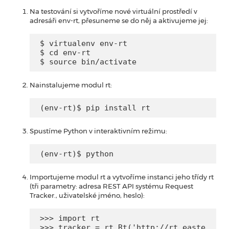
Na testování si vytvoříme nové virtuální prostředí v
adresáři env-rt, přesuneme se do něj a aktivujeme jej:
$ virtualenv env-rt

$ cd env-rt

$ source bin/activate
Nainstalujeme modul rt:
(env-rt)$ pip install rt
Spustíme Python v interaktivním režimu:
(env-rt)$ python
Importujeme modul rt a vytvoříme instanci jeho třídy rt
(tři parametry: adresa REST API systému Request
Tracker., uživatelské jméno, heslo):
>>> import rt

>>> tracker = rt.Rt('http://rt.easte