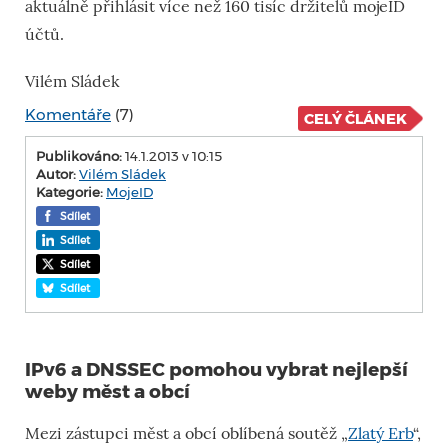
aktuálně přihlásit více než 160 tisíc držitelů mojeID
účtů.
Vilém Sládek
Komentáře
(7)
CELÝ ČLÁNEK
Publikováno:
14.1.2013 v 10:15
Autor:
Vilém Sládek
Kategorie:
MojeID
Sdílet
Sdílet
Sdílet
Sdílet
IPv6 a DNSSEC pomohou vybrat nejlepší
weby měst a obcí
Mezi zástupci měst a obcí oblíbená soutěž „
Zlatý Erb
“,