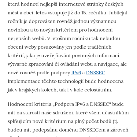
která hodnotí nejlepší internetové stránky českých
měst a obcí, letos vstupuje již do 15. ročníku. Jubilejní
ročník je doprovázen rovněž jednou významnou
novinkou a to novým kritériem pro hodnocení
nejlepších webů. V letošním ročníku tak nebudou
obecní weby posuzovány jen podle tradičních
kritérií, jako je uveřejňování povinných informací,
výtvarné zpracování či ovládání webu a navigace, ale
nově rovněž podle podpory
IPv6
a
DNSSEC
.
Implementace těchto technologií bude hodnocena
jak v krajských kolech, tak i v kole celostátním.
Hodnocení kritéria „Podpora IPv6 a DNSSEC“ bude
mít na starosti naše sdružení, které všem účastníkům
splňujícím nové kritérium na plný počet bodů (tj.
budou mít podepsánu doménu DNSSECem a zároveň