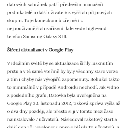
datových schránek patří především manažeři,
podnikatelé a další uživatelé z vyšších příjmových
skupin. To je koneckonců zřejmé i z
nejpoužívanějších zařízení, kde vede high-end
telefon Samsung Galaxy S III.
Šíření aktualizací v Google Play
V ideálním světě by se aktualizace šířily lusknutím
prstu a v té samé vteřině by byly všechny staré verze
a tím i chyby nás vývojářů zapomenuty. Bohužel takto
to minimálně v případě Androidu nechodí. Jak vidno
z posledního grafu, Datovka byla uveřejněna na
Google Play 30. listopadu 2012, tisková zpráva vyšla až
o dva dny později, ale přesto si ji v tomto mezičase
nainstalovalo 7 uživatelů. Následoval raketový start a
další den již Developer Console hlásila 111 uživatelů. S