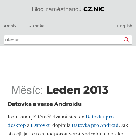
Blog zaměstnanců
CZ.NIC
@
Menu
Přeskočit
IN
Archiv
Rubrika
English
na
SOA
obsah
domény.dns.enum.mojeid.internet.
nic.cz.
Hledat:
Měsíc:
Leden 2013
Datovka a verze Androidu
Jsou tomu již téměř dva měsíce co
Datovku pro
desktop
a
iDatovku
doplnila
Datovka pro Android
. Jak
si stojí, jak je to s podporou verzí Androidu a co jako