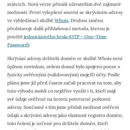
svátcích. Nová verze přináší uživatelům dvě zajímavé
možnosti. První vylepšení souvisí se skrýváním adresy
ve vyhledávací službě
Whois
. Druhou změnu
představuje další přihlašovací metoda, kterou je
použití
jednorázového hesla (OTP – One-Time
Password)
.
Skrývání adresy držitelů domén ve službě Whois není
úplnou novinkou, ovšem dosud bylo spojeno pouze s
fyzicky ověřenými (validovanými) mojeID účty. Podle
plánu jsme již před časem začali pracovat na tom, aby
tuto výhodu mohli co nejdříve využít i ti, kteří mají
své údaje ověřené na úrovni potvrzené poštovní
adresy. Současně s tím jsme přidali možnost ověření
údajů a skrývání adresy jako vlastnost registru domén;
toto řešení je určené pro držitele domén, kteří