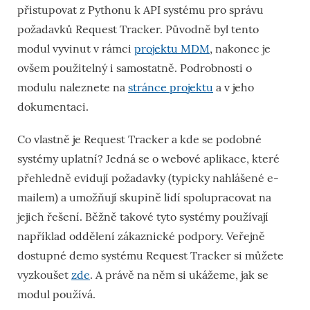
přistupovat z Pythonu k API systému pro správu
požadavků Request Tracker. Původně byl tento
modul vyvinut v rámci
projektu MDM
, nakonec je
ovšem použitelný i samostatně. Podrobnosti o
modulu naleznete na
stránce projektu
a v jeho
dokumentaci.
Co vlastně je Request Tracker a kde se podobné
systémy uplatní? Jedná se o webové aplikace, které
přehledně evidují požadavky (typicky nahlášené e-
mailem) a umožňují skupině lidí spolupracovat na
jejich řešení. Běžně takové tyto systémy používají
například oddělení zákaznické podpory. Veřejně
dostupné demo systému Request Tracker si můžete
vyzkoušet
zde
. A právě na něm si ukážeme, jak se
modul používá.