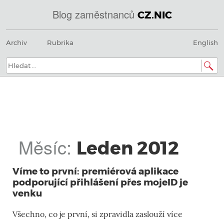
Blog zaměstnanců
CZ.NIC
@
Menu
Přeskočit
IN
Archiv
Rubrika
English
na
SOA
obsah
domény.dns.enum.mojeid.internet.
nic.cz.
Hledat:
Měsíc:
Leden 2012
Víme to první: premiérová aplikace
podporující přihlášení přes mojeID je
venku
Všechno, co je první, si zpravidla zaslouží více