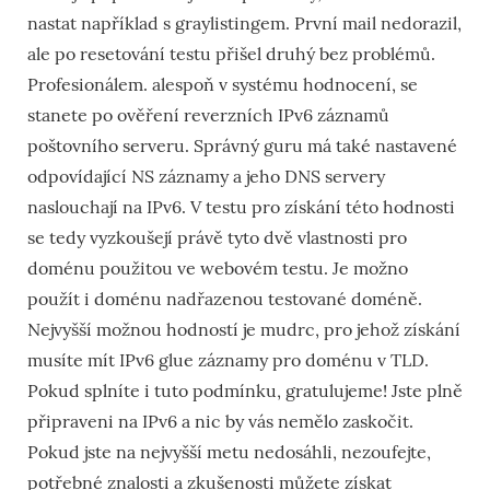
nastat například s graylistingem. První mail nedorazil,
ale po resetování testu přišel druhý bez problémů.
Profesionálem. alespoň v systému hodnocení, se
stanete po ověření reverzních IPv6 záznamů
poštovního serveru. Správný guru má také nastavené
odpovídající NS záznamy a jeho DNS servery
naslouchají na IPv6. V testu pro získání této hodnosti
se tedy vyzkoušejí právě tyto dvě vlastnosti pro
doménu použitou ve webovém testu. Je možno
použít i doménu nadřazenou testované doméně.
Nejvyšší možnou hodností je mudrc, pro jehož získání
musíte mít IPv6 glue záznamy pro doménu v TLD.
Pokud splníte i tuto podmínku, gratulujeme! Jste plně
připraveni na IPv6 a nic by vás nemělo zaskočit.
Pokud jste na nejvyšší metu nedosáhli, nezoufejte,
potřebné znalosti a zkušenosti můžete získat