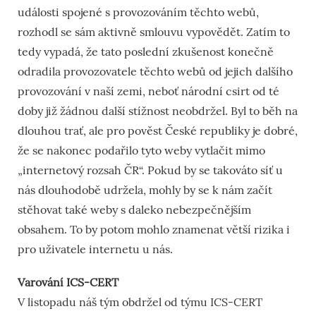
události spojené s provozováním těchto webů,
rozhodl se sám aktivně smlouvu vypovědět. Zatím to
tedy vypadá, že tato poslední zkušenost konečně
odradila provozovatele těchto webů od jejich dalšího
provozování v naší zemi, neboť národní csirt od té
doby již žádnou další stížnost neobdržel. Byl to běh na
dlouhou trať, ale pro pověst České republiky je dobré,
že se nakonec podařilo tyto weby vytlačit mimo
„internetový rozsah ČR“. Pokud by se takováto síť u
nás dlouhodobě udržela, mohly by se k nám začít
stěhovat také weby s daleko nebezpečnějším
obsahem. To by potom mohlo znamenat větší rizika i
pro uživatele internetu u nás.
Varování ICS-CERT
V listopadu náš tým obdržel od týmu ICS-CERT