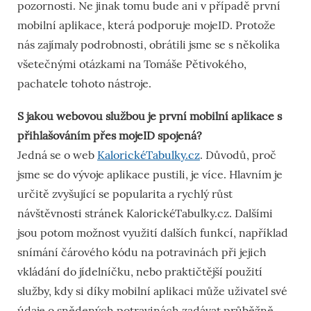
pozornosti. Ne jinak tomu bude ani v případě první
mobilní aplikace, která podporuje mojeID. Protože
nás zajímaly podrobnosti, obrátili jsme se s několika
všetečnými otázkami na Tomáše Pětivokého,
pachatele tohoto nástroje.
S jakou webovou službou je první mobilní aplikace s
přihlašováním přes mojeID spojená?
Jedná se o web
KalorickéTabulky.cz
. Důvodů, proč
jsme se do vývoje aplikace pustili, je více. Hlavním je
určitě zvyšující se popularita a rychlý růst
návštěvnosti stránek KalorickéTabulky.cz. Dalšími
jsou potom možnost využití dalších funkcí, například
snímání čárového kódu na potravinách při jejich
vkládání do jídelníčku, nebo praktičtější použití
služby, kdy si díky mobilní aplikaci může uživatel své
údaje o snědených potravinách zadávat průběžně.