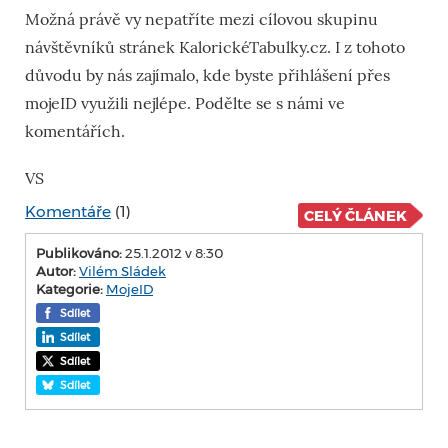
Možná právě vy nepatříte mezi cílovou skupinu
návštěvníků stránek KalorickéTabulky.cz. I z tohoto
důvodu by nás zajímalo, kde byste přihlášení přes
mojeID využili nejlépe. Podělte se s námi ve
komentářích.
VS
Komentáře
(1)
CELÝ ČLÁNEK
Publikováno:
25.1.2012 v 8:30
Autor:
Vilém Sládek
Kategorie:
MojeID
Sdílet
Sdílet
Sdílet
Sdílet