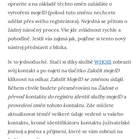
opravíte a na základě těchto změn zažádáte o
vytvoření mojeID (pokud tuto změnu nechcete
udělat přes svého registrátora). Nejedná se přitom o
žádný náročný proces. Vše jde zvládnout rychle a
pohodlně. Jestli vás zajímá jak, pojďme si tento nový
nástroj představit z blízka.
Je to jednoduché. Stačí si díky službě
WHOIS
zobrazit
svůj kontakt a po najetí na tlačítko
Založit mojeID
kliknout na odkaz
Založit MojeID se změnou údajů
.
Během chvíle budete přesměrováni na
Žádost o
převod kontaktu do registru identit služby mojeID a
provedení změn tohoto kontaktu
. Zde můžete
aktualizovat téměř veškeré údaje vedené u vašeho
kontaktu, kromě identifikátoru kontaktu (uživatelské
jméno) a jména a příjmení, které se vám zobrazí na