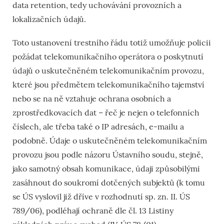
data retention, tedy uchovávání provozních a
lokalizačních údajů.
Toto ustanovení trestního řádu totiž umožňuje policii
požádat telekomunikačního operátora o poskytnutí
údajů o uskutečněném telekomunikačním provozu,
které jsou předmětem telekomunikačního tajemství
nebo se na ně vztahuje ochrana osobních a
zprostředkovacích dat – řeč je nejen o telefonních
číslech, ale třeba také o IP adresách, e-mailu a
podobně. Údaje o uskutečněném telekomunikačním
provozu jsou podle názoru Ústavního soudu, stejně,
jako samotný obsah komunikace, údaji způsobilými
zasáhnout do soukromí dotčených subjektů (k tomu
se ÚS vyslovil již dříve v rozhodnutí sp. zn. II. ÚS
789/06), podléhají ochraně dle čl. 13 Listiny