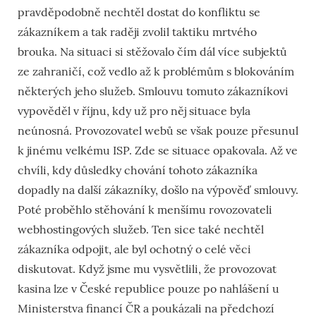
pravděpodobně nechtěl dostat do konfliktu se
zákazníkem a tak raději zvolil taktiku mrtvého
brouka. Na situaci si stěžovalo čím dál více subjektů
ze zahraničí, což vedlo až k problémům s blokováním
některých jeho služeb. Smlouvu tomuto zákazníkovi
vypověděl v říjnu, kdy už pro něj situace byla
neúnosná. Provozovatel webů se však pouze přesunul
k jinému velkému ISP. Zde se situace opakovala. Až ve
chvíli, kdy důsledky chování tohoto zákazníka
dopadly na další zákazníky, došlo na výpověď smlouvy.
Poté proběhlo stěhování k menšímu rovozovateli
webhostingových služeb. Ten sice také nechtěl
zákazníka odpojit, ale byl ochotný o celé věci
diskutovat. Když jsme mu vysvětlili, že provozovat
kasina lze v České republice pouze po nahlášení u
Ministerstva financí ČR a poukázali na předchozí