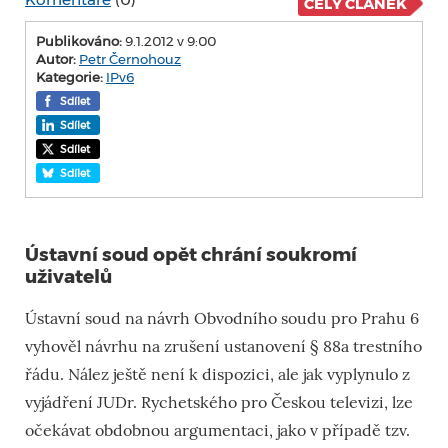
CELÝ ČLÁNEK
Publikováno:
9.1.2012 v 9:00
Autor:
Petr Černohouz
Kategorie:
IPv6
Sdílet
Sdílet
Sdílet
Sdílet
Ústavní soud opět chrání soukromí
uživatelů
Ústavní soud na návrh Obvodního soudu pro Prahu 6
vyhověl návrhu na zrušení ustanovení § 88a trestního
řádu. Nález ještě není k dispozici, ale jak vyplynulo z
vyjádření JUDr. Rychetského pro Českou televizi, lze
očekávat obdobnou argumentaci, jako v případě tzv.