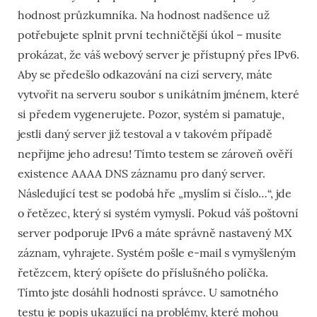
hodnost průzkumníka. Na hodnost nadšence už
potřebujete splnit první techničtější úkol – musíte
prokázat, že váš webový server je přístupný přes IPv6.
Aby se předešlo odkazování na cizí servery, máte
vytvořit na serveru soubor s unikátním jménem, které
si předem vygenerujete. Pozor, systém si pamatuje,
jestli daný server již testoval a v takovém případě
nepřijme jeho adresu! Tímto testem se zároveň ověří
existence AAAA DNS záznamu pro daný server.
Následující test se podobá hře „myslím si číslo…“, jde
o řetězec, který si systém vymyslí. Pokud váš poštovní
server podporuje IPv6 a máte správně nastavený MX
záznam, vyhrajete. Systém pošle e-mail s vymyšleným
řetězcem, který opíšete do příslušného políčka.
Tímto jste dosáhli hodnosti správce. U samotného
testu je popis ukazující na problémy, které mohou