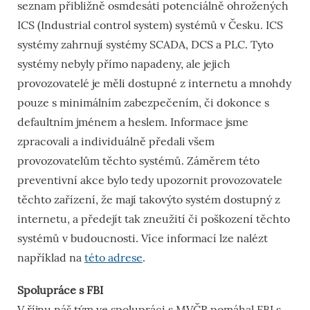
seznam přibližně osmdesáti potenciálně ohrožených
ICS (Industrial control system) systémů v Česku. ICS
systémy zahrnují systémy SCADA, DCS a PLC. Tyto
systémy nebyly přímo napadeny, ale jejich
provozovatelé je měli dostupné z internetu a mnohdy
pouze s minimálním zabezpečením, či dokonce s
defaultním jménem a heslem. Informace jsme
zpracovali a individuálně předali všem
provozovatelům těchto systémů. Záměrem této
preventivní akce bylo tedy upozornit provozovatele
těchto zařízení, že mají takovýto systém dostupný z
internetu, a předejít tak zneužití či poškození těchto
systémů v budoucnosti. Více informací lze nalézt
například na
této adrese
.
Spolupráce s FBI
V říjnu náš tým ve spolupráci s MVČR pomáhal FBI s