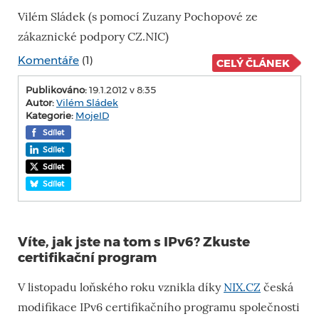
Vilém Sládek (s pomocí Zuzany Pochopové ze
zákaznické podpory CZ.NIC)
Komentáře
(1)
CELÝ ČLÁNEK
Publikováno:
19.1.2012 v 8:35
Autor:
Vilém Sládek
Kategorie:
MojeID
Sdílet
Sdílet
Sdílet
Sdílet
Víte, jak jste na tom s IPv6? Zkuste
certifikační program
V listopadu loňského roku vznikla díky
NIX.CZ
česká
modifikace IPv6 certifikačního programu společnosti