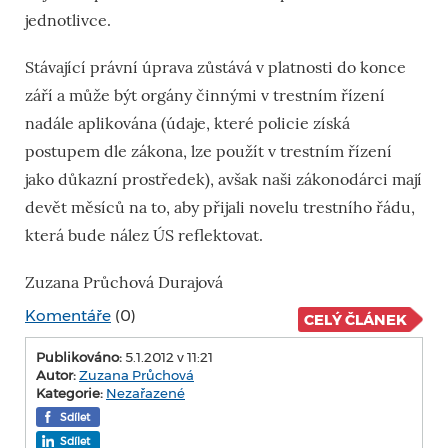
jednotlivce.
Stávající právní úprava zůstává v platnosti do konce
září a může být orgány činnými v trestním řízení
nadále aplikována (údaje, které policie získá
postupem dle zákona, lze použít v trestním řízení
jako důkazní prostředek), avšak naši zákonodárci mají
devět měsíců na to, aby přijali novelu trestního řádu,
která bude nález ÚS reflektovat.
Zuzana Průchová Durajová
Komentáře
(0)
CELÝ ČLÁNEK
Publikováno:
5.1.2012 v 11:21
Autor:
Zuzana Průchová
Kategorie:
Nezařazené
Sdílet
Sdílet