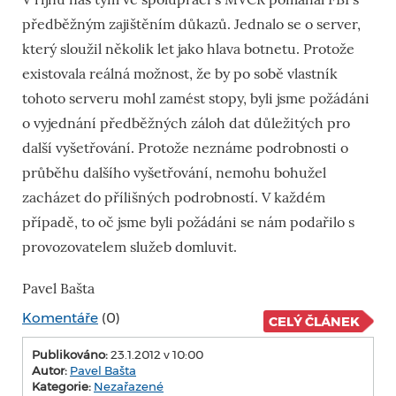
předběžným zajištěním důkazů. Jednalo se o server,
který sloužil několik let jako hlava botnetu. Protože
existovala reálná možnost, že by po sobě vlastník
tohoto serveru mohl zamést stopy, byli jsme požádáni
o vyjednání předběžných záloh dat důležitých pro
další vyšetřování. Protože neznáme podrobnosti o
průběhu dalšího vyšetřování, nemohu bohužel
zacházet do přílišných podrobností. V každém
případě, to oč jsme byli požádáni se nám podařilo s
provozovatelem služeb domluvit.
Pavel Bašta
Komentáře
(0)
CELÝ ČLÁNEK
Publikováno:
23.1.2012 v 10:00
Autor:
Pavel Bašta
Kategorie:
Nezařazené