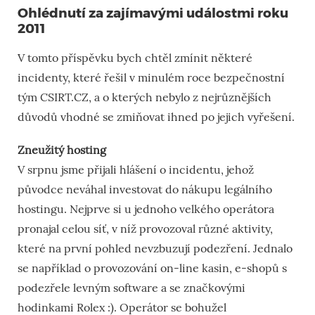
Ohlédnutí za zajímavými událostmi roku
2011
V tomto příspěvku bych chtěl zmínit některé
incidenty, které řešil v minulém roce bezpečnostní
tým CSIRT.CZ, a o kterých nebylo z nejrůznějších
důvodů vhodné se zmiňovat ihned po jejich vyřešení.
Zneužitý hosting
V srpnu jsme přijali hlášení o incidentu, jehož
původce neváhal investovat do nákupu legálního
hostingu. Nejprve si u jednoho velkého operátora
pronajal celou síť, v níž provozoval různé aktivity,
které na první pohled nevzbuzují podezření. Jednalo
se například o provozování on-line kasin, e-shopů s
podezřele levným software a se značkovými
hodinkami Rolex :). Operátor se bohužel