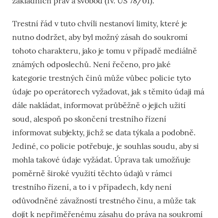
základních práv a svobod (IV. ÚS 78/01).
Trestní řád v tuto chvíli nestanoví limity, které je
nutno dodržet, aby byl možný zásah do soukromí
tohoto charakteru, jako je tomu v případě mediálně
známých odposlechů. Není řečeno, pro jaké
kategorie trestných činů může vůbec policie tyto
údaje po operátorech vyžadovat, jak s těmito údaji má
dále nakládat, informovat průběžně o jejich užití
soud, alespoň po skončení trestního řízení
informovat subjekty, jichž se data týkala a podobně.
Jediné, co policie potřebuje, je souhlas soudu, aby si
mohla takové údaje vyžádat. Úprava tak umožňuje
poměrně široké využití těchto údajů v rámci
trestního řízení, a to i v případech, kdy není
odůvodněné závažností trestného činu, a může tak
dojít k nepřiměřenému zásahu do práva na soukromí