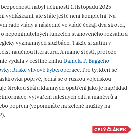
bezpečnosti nabyl účinnosti 1. listopadu 2025
i vyhláškami, ale stále ještě není kompletní. Na
vní radě vlády a následně ve vládě čekají dva sirotci,
y o nepominutelných funkcích stanoveného rozsahu a
tegicky významných službách. Takže si zatím v
íst naučnou literaturu. A máme štěstí, protože
mie vydala v češtině knihu
Daniela P. Baggeho
vky: Ruské vlivové kyberoperace
. Pro ty, kteří se
askirovka poprvé, jedná se o ruskou vojenskou
uje širokou škálu klamných opatření jako je například
zinformace, vytváření falešných cílů a manévrů a
nebo popření (vzpomínáte na zelené mužíky na
?).
CELÝ ČLÁNEK