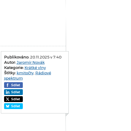
Publikováno:
20.11.2025 v 7:40
Autor:
Jaromír Novák
Kategorie:
Krátké vlny
Štítky:
kmitočty
,
Rádiové
spektrum
Sdílet
Sdílet
Sdílet
Sdílet