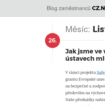
@
IN
Blog zaměstnanců
CZ.N
SOA
domény.dns.enum.mojeid.internet.
nic.cz.
Měsíc:
Li
26.
Jak jsme ve
ústavech mlu
V rámci projektu
Safe
grantu Evropské unie
na bezpečné a zodpov
především na výchovn
Naše přednášky nabízí