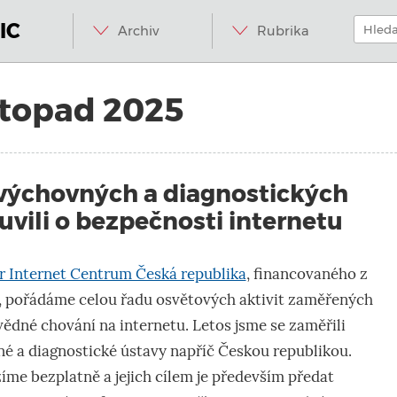
Menu
Přeskočit
Hledat:
na
IC
Archiv
Rubrika
obsah
stopad 2025
 výchovných a diagnostických
vili o bezpečnosti internetu
r Internet Centrum Česká republika
, financovaného z
, pořádáme celou řadu osvětových aktivit zaměřených
ědné chování na internetu. Letos jsme se zaměřili
é a diagnostické ústavy napříč Českou republikou.
me bezplatně a jejich cílem je především předat