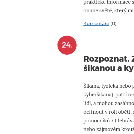
praktické informace s
online světě, který ml
Komentáře
(0)
24.
Rozpoznat. 
šikanou a k
Šikana, fyzická nebo p
kyberšikana), patří me
lidí, a mohou zasáhn
ocitnout v roli oběti,
pomocníků. Odehrávat
nebo zájmovém kroužk