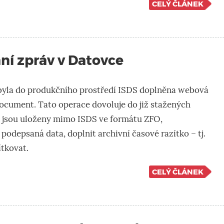
CELÝ ČLÁNEK
ní zpráv v Datovce
 byla do produkčního prostředí ISDS doplněna webová
cument. Tato operace dovoluje do již stažených
é jsou uloženy mimo ISDS ve formátu ZFO,
 podepsaná data, doplnit archivní časové razítko – tj.
tkovat.
CELÝ ČLÁNEK