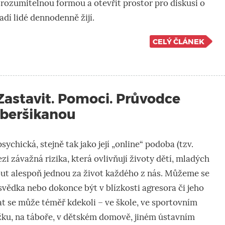
rozumitelnou formou a otevřít prostor pro diskusi o
adí lidé dennodenně žijí.
CELÝ ČLÁNEK
Zastavit. Pomoci. Průvodce
yberšikanou
sychická, stejně tak jako její „online“ podoba (tzv.
zi závažná rizika, která ovlivňují životy dětí, mladých
out alespoň jednou za život každého z nás. Můžeme se
 svědka nebo dokonce být v blízkosti agresora či jeho
 se může téměř kdekoli – ve škole, ve sportovním
u, na táboře, v dětském domově, jiném ústavním