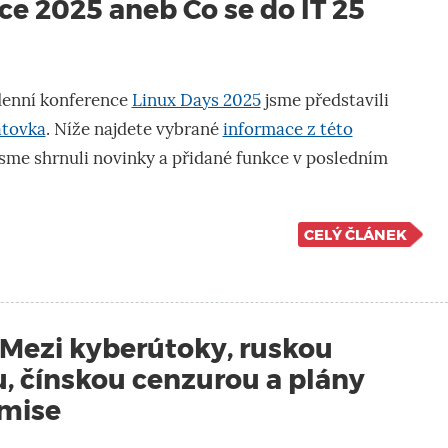
ce 2025 aneb Co se do IT 25
denní konference
Linux Days 2025
jsme představili
tovka
. Níže najdete vybrané
informace z této
 jsme shrnuli novinky a přidané funkce v posledním
CELÝ ČLÁNEK
 Mezi kyberútoky, ruskou
, čínskou cenzurou a plány
mise