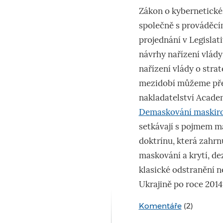
Zákon o kybernetické 
společně s prováděcím
projednání v Legislati
návrhy nařízení vlád
nařízení vlády o stra
mezidobí můžeme přeč
nakladatelství Acade
Demaskování maskiro
setkávají s pojmem m
doktrínu, která zahrn
maskování a krytí, de
klasické odstranění 
Ukrajině po roce 2014
Komentáře
(2)