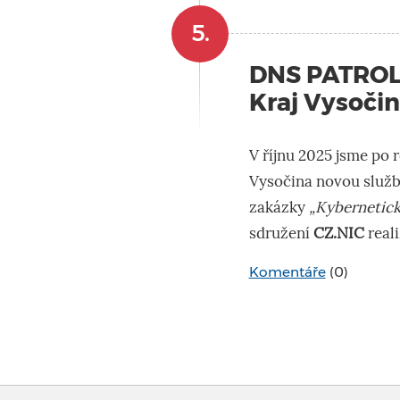
5.
DNS PATROL 
Kraj Vysoči
V říjnu 2025 jsme po r
Vysočina novou služ
zakázky
„Kybernetic
sdružení
CZ.NIC
reali
Komentáře
(0)