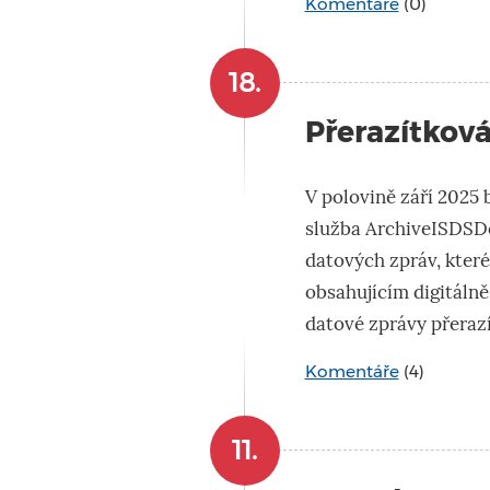
Komentáře
(0)
18.
Přerazítková
V polovině září 2025
služba ArchiveISDSDo
datových zpráv, kter
obsahujícím digitálně
datové zprávy přerazí
Komentáře
(4)
11.