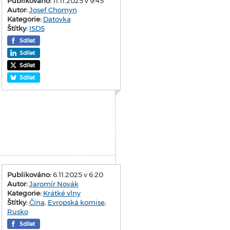
Publikováno:
11.11.2025 v 9:45
Autor:
Josef Chomyn
Kategorie:
Datovka
Štítky:
ISDS
Sdílet
Sdílet
Sdílet
Sdílet
Publikováno:
6.11.2025 v 6:20
Autor:
Jaromír Novák
Kategorie:
Krátké vlny
Štítky:
Čína
,
Evropská komise
,
Rusko
Sdílet