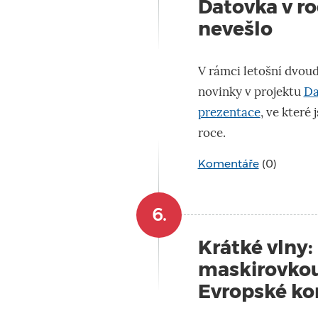
Datovka v ro
nevešlo
V rámci letošní dvou
novinky v projektu
Da
prezentace
, ve které
roce.
Komentáře
(0)
6.
Krátké vlny:
maskirovkou
Evropské ko