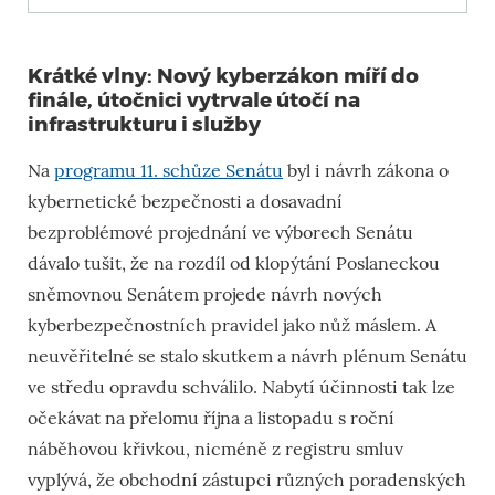
Krátké vlny: Nový kyberzákon míří do
finále, útočnici vytrvale útočí na
infrastrukturu i služby
Na
programu 11. schůze Senátu
byl i návrh zákona o
kybernetické bezpečnosti a dosavadní
bezproblémové projednání ve výborech Senátu
dávalo tušit, že na rozdíl od klopýtání Poslaneckou
sněmovnou Senátem projede návrh nových
kyberbezpečnostních pravidel jako nůž máslem. A
neuvěřitelné se stalo skutkem a návrh plénum Senátu
ve středu opravdu schválilo. Nabytí účinnosti tak lze
očekávat na přelomu října a listopadu s roční
náběhovou křivkou, nicméně z registru smluv
vyplývá, že obchodní zástupci různých poradenských