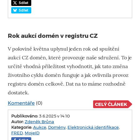
Sdílet
Sdílet
Rok aukcí domén v registru CZ
V polovině května uplynul jeden rok od spuštění
aukcí CZ domén, které provozuje naše sdružení. To je
určitě vhodná příležitost vyhodnotit, jak tato změna
životního cyklu domén funguje a jak ovlivnila provoz
registru domén celkově. Dat na to máme rozhodně
dostatek.
Komentáře
(0)
CELÝ ČLÁNEK
Publikováno:
3.6.2025 v 14:10
Autor:
Zdeněk Brůna
Kategorie:
Aukce
,
Domény
,
Elektronická identifikace
,
FRED
,
MojeID