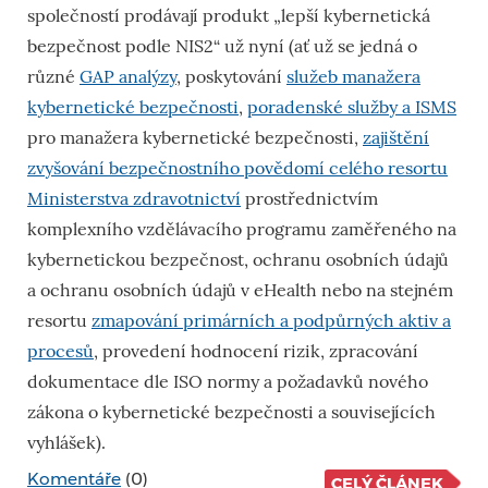
společností prodávají produkt „lepší kybernetická
bezpečnost podle NIS2“ už nyní (ať už se jedná o
různé
GAP analýzy
, poskytování
služeb manažera
kybernetické bezpečnosti
,
poradenské služby a ISMS
pro manažera kybernetické bezpečnosti,
zajištění
zvyšování bezpečnostního povědomí celého resortu
Ministerstva zdravotnictví
prostřednictvím
komplexního vzdělávacího programu zaměřeného na
kybernetickou bezpečnost, ochranu osobních údajů
a ochranu osobních údajů v eHealth nebo na stejném
resortu
zmapování primárních a podpůrných aktiv a
procesů
, provedení hodnocení rizik, zpracování
dokumentace dle ISO normy a požadavků nového
zákona o kybernetické bezpečnosti a souvisejících
vyhlášek).
Komentáře
(0)
CELÝ ČLÁNEK