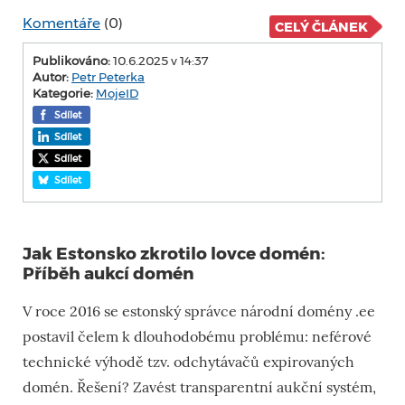
Komentáře
(0)
CELÝ ČLÁNEK
Publikováno:
10.6.2025 v 14:37
Autor:
Petr Peterka
Kategorie:
MojeID
Sdílet
Sdílet
Sdílet
Sdílet
Jak Estonsko zkrotilo lovce domén:
Příběh aukcí domén
V roce 2016 se estonský správce národní domény .ee
postavil čelem k dlouhodobému problému: neférové
technické výhodě tzv. odchytávačů expirovaných
domén. Řešení? Zavést transparentní aukční systém,