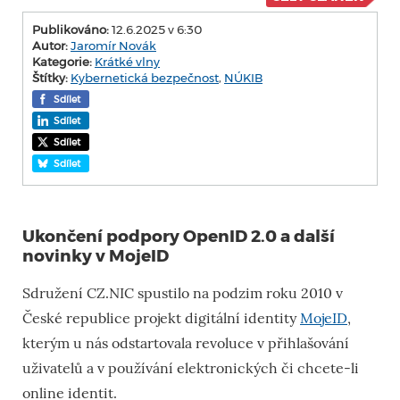
Publikováno:
12.6.2025 v 6:30
Autor:
Jaromír Novák
Kategorie:
Krátké vlny
Štítky:
Kybernetická bezpečnost
,
NÚKIB
Sdílet
Sdílet
Sdílet
Sdílet
Ukončení podpory OpenID 2.0 a další
novinky v MojeID
Sdružení CZ.NIC spustilo na podzim roku 2010 v
České republice projekt digitální identity
MojeID
,
kterým u nás odstartovala revoluce v přihlašování
uživatelů a v používání elektronických či chcete-li
online identit.