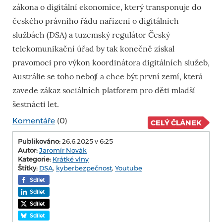
zákona o digitální ekonomice, který transponuje do
českého právního řádu nařízení o digitálních
službách (DSA) a tuzemský regulátor Český
telekomunikační úřad by tak konečně získal
pravomoci pro výkon koordinátora digitálních služeb,
Austrálie se toho nebojí a chce být první zemí, která
zavede zákaz sociálních platforem pro děti mladší
šestnácti let.
Komentáře
(0)
CELÝ ČLÁNEK
Publikováno:
26.6.2025 v 6:25
Autor:
Jaromír Novák
Kategorie:
Krátké vlny
Štítky:
DSA
,
kyberbezpečnost
,
Youtube
Sdílet
Sdílet
Sdílet
Sdílet