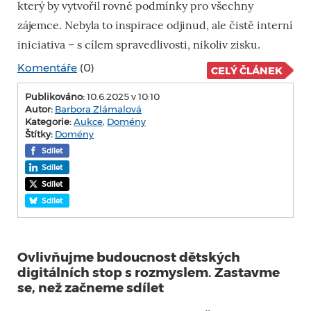
který by vytvořil rovné podmínky pro všechny
zájemce. Nebyla to inspirace odjinud, ale čistě interní
iniciativa – s cílem spravedlivosti, nikoliv zisku.
Komentáře
(0)
CELÝ ČLÁNEK
Publikováno:
10.6.2025 v 10:10
Autor:
Barbora Zlámalová
Kategorie:
Aukce
,
Domény
Štítky:
Domény
Sdílet
Sdílet
Sdílet
Sdílet
Ovlivňujme budoucnost dětských
digitálních stop s rozmyslem. Zastavme
se, než začneme sdílet