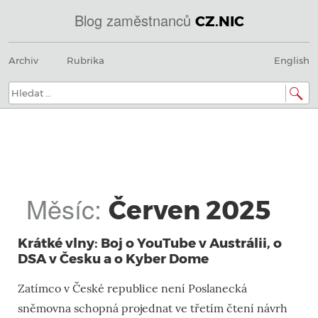
Blog zaměstnanců
CZ.NIC
@
Menu
Přeskočit
IN
Archiv
Rubrika
English
na
SOA
obsah
domény.dns.enum.mojeid.internet.
nic.cz.
Hledat:
Měsíc:
Červen 2025
Krátké vlny: Boj o YouTube v Austrálii, o
DSA v Česku a o Kyber Dome
Zatímco v České republice není Poslanecká
sněmovna schopná projednat ve třetím čtení návrh