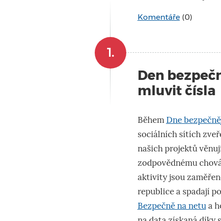
Komentáře
(0)
1.
Den bezpečn
mluvit čísla
Během
Dne bezpečněj
sociálních sítích zveř
našich projektů věnuj
zodpovědnému chování
aktivity jsou zaměřen
republice a spadají po
Bezpečně na netu
a h
na data získaná díky 