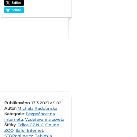
Sdílet
Sdílet
Publikováno:
17.3.2021 v 9:02
Autor:
Michala Radotínská
Kategorie:
Bezpečnost na
Internetu
,
Vzdělávání a osvěta
Štítky:
Edice CZ.NIC
,
Online
ZOO
,
Safer Internet
,
STOPonline.cz
,
Tablexia