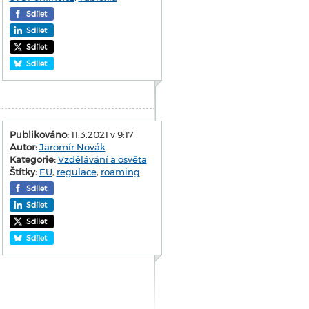
Sdílet
Sdílet
Sdílet
Sdílet
Publikováno:
11.3.2021 v 9:17
Autor:
Jaromír Novák
Kategorie:
Vzdělávání a osvěta
Štítky:
EU
,
regulace
,
roaming
Sdílet
Sdílet
Sdílet
Sdílet