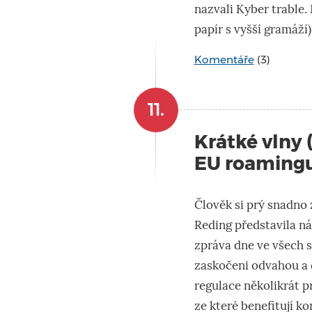
nazvali Kyber trable. 
papír s vyšší gramáží)
Komentáře
(3)
11.
Krátké vlny 
EU roamingu,
Člověk si prý snadno 
Reding
představila ná
zpráva dne ve všech s
zaskočeni odvahou a 
regulace několikrát p
ze které
benefitují
kon