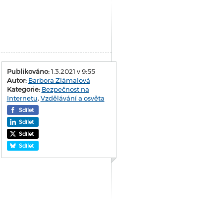
Publikováno:
1.3.2021 v 9:55
Autor:
Barbora Zlámalová
Kategorie:
Bezpečnost na
Internetu
,
Vzdělávání a osvěta
Sdílet
Sdílet
Sdílet
Sdílet