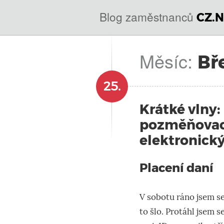
@
IN
Blog zaměstnanců
CZ.N
SOA
domény.dns.enum.mojeid.internet.
nic.cz.
Měsíc:
Bř
25.
Krátké vlny:
pozměňovací
elektronick
Placení daní
V sobotu ráno jsem s
to šlo. Protáhl jsem s