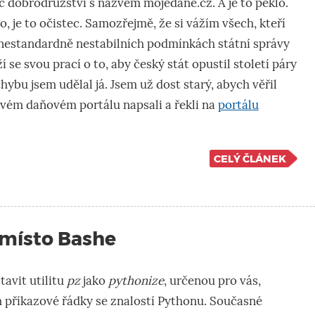
íc dobrodružství s názvem mojedane.cz. A je to peklo.
o, je to očistec. Samozřejmě, že si vážím všech, kteří
 nestandardně nestabilních podmínkách státní správy
ží se svou prací o to, aby český stát opustil století páry
 chybu jsem udělal já. Jsem už dost starý, abych věřil
vém daňovém portálu napsali a řekli na
portálu
CELÝ ČLÁNEK
 místo Bashe
avit utilitu
pz
jako
pythonize
, určenou pro vás,
m příkazové řádky se znalostí Pythonu. Současné