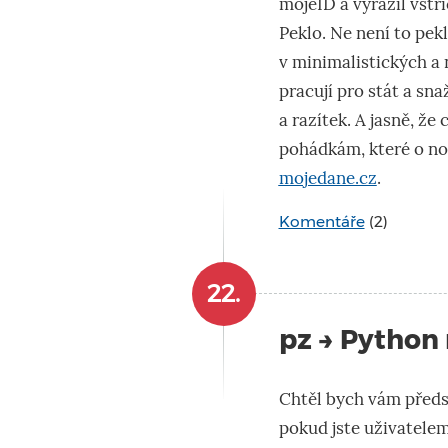
mojeID a vyrazil vstř
Peklo. Ne není to pekl
v minimalistických a
pracují pro stát a sna
a razítek. A jasně, že
pohádkám, které o no
mojedane.cz
.
Komentáře
(2)
22.
pz → Python
Chtěl bych vám předst
pokud jste uživatele