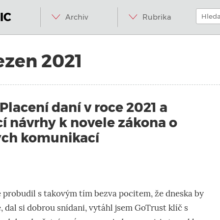
Menu
Přeskočit
Hledat:
na
IC
Archiv
Rubrika
obsah
ezen 2021
 Placení daní v roce 2021 a
 návrhy k novele zákona o
ých komunikací
e probudil s takovým tím bezva pocitem, že dneska by
e, dal si dobrou snídani, vytáhl jsem GoTrust klíč s