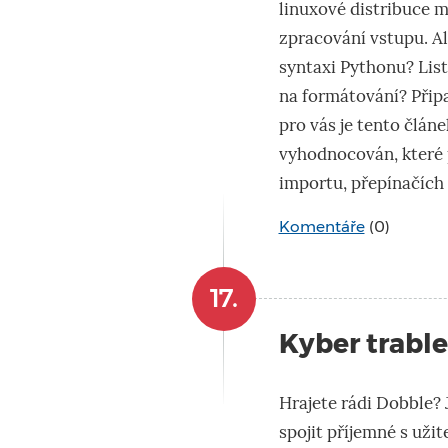
linuxové distribuce m
zpracování vstupu. Ale
syntaxi Pythonu? List
na formátování? Přip
pro vás je tento článe
vyhodnocován, které 
importu, přepínačích 
Komentáře
(0)
17.
Kyber trable
Hrajete rádi Dobble? 
spojit příjemné s uži