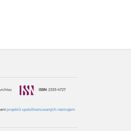
Archivu
ISSN
: 2533-4727
šení
projektů spolufinancovaných nástrojem