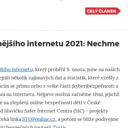
CELÝ ČLÁNEK
ějšího internetu 2021: Nechme
šího internetu
, který proběhl 9. února, jsme na našich
ejnili několik zajímavých dat a statistik, které vzešly z
ícím se přímo nebo z velké části (kyber)bezpečnosti a
 na Internetu. Nejprve možná začněme těmi, jejichž
é na zlepšení online bezpečnosti dětí v České
d hlavičku Safer Internet Centra (SIC) – projekty
orká linka
STOPonline.cz
, a potom se blíže podívejme
síti bezpečných routerů
Turris
.