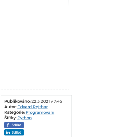
Publikováno:
22.3.2021 v 7:45
Autor:
Edvard Rejthar
Kategorie:
Programování
Štítky:
Python
Sdílet
Sdílet