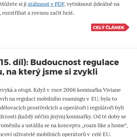
Můžete si ji
stáhnout v PDF
, vytisknout (ideálně na
, rozstříhat a rovnou začít hrát.
CELÝ ČLÁNEK
(15. díl): Budoucnost regulace
 na který jsme si zvykli
zvyká a otupí
. Když v roce 2006 komisařka
Viviane
vrh na regulaci mobilního roamingu v EU, byla to
dělovacích prostředcích a operátoři i regulátoři byli
drzostí (každý něčím jiným) komisařky. Od té doby se
roměnila a ustálila se na konceptu „
roam
like
a
home
“,
coví uživatelé mobilních operátorů v celé EU.