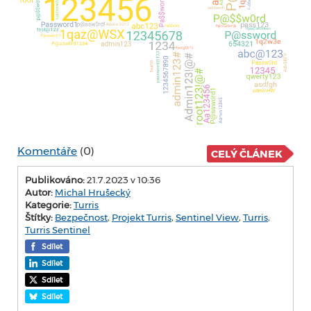
Komentáře
(0)
CELÝ ČLÁNEK
Publikováno:
21.7.2023 v 10:36
Autor:
Michal Hrušecký
Kategorie:
Turris
Štítky:
Bezpečnost
,
Projekt Turris
,
Sentinel View
,
Turris
,
Turris Sentinel
Sdílet
Sdílet
Sdílet
Sdílet