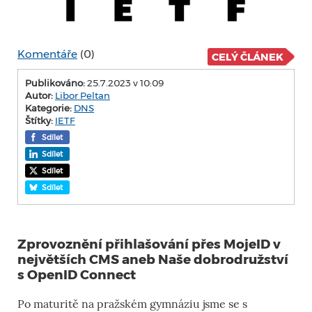
Komentáře
(0)
CELÝ ČLÁNEK
Publikováno:
25.7.2023 v 10:09
Autor:
Libor Peltan
Kategorie:
DNS
Štítky:
IETF
Sdílet
Sdílet
Sdílet
Sdílet
Zprovoznění přihlašování přes MojeID v
největších CMS aneb Naše dobrodružství
s OpenID Connect
Po maturitě na pražském gymnáziu jsme se s