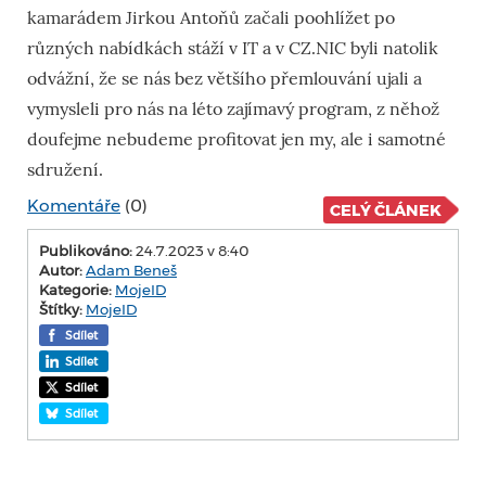
kamarádem Jirkou Antoňů začali poohlížet po
různých nabídkách stáží v IT a v CZ.NIC byli natolik
odvážní, že se nás bez většího přemlouvání ujali a
vymysleli pro nás na léto zajímavý program, z něhož
doufejme nebudeme profitovat jen my, ale i samotné
sdružení.
Komentáře
(0)
CELÝ ČLÁNEK
Publikováno:
24.7.2023 v 8:40
Autor:
Adam Beneš
Kategorie:
MojeID
Štítky:
MojeID
Sdílet
Sdílet
Sdílet
Sdílet