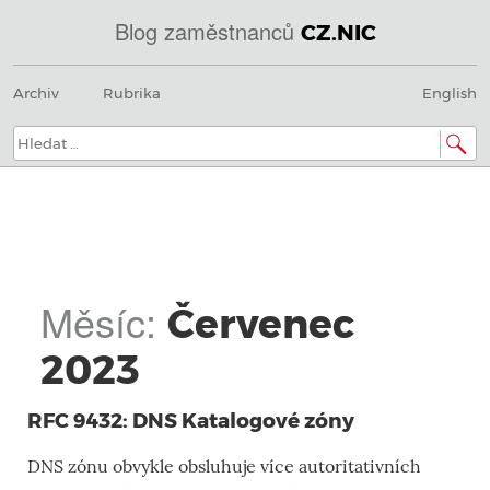
Blog zaměstnanců
CZ.NIC
@
Menu
Přeskočit
IN
Archiv
Rubrika
English
na
SOA
obsah
domény.dns.enum.mojeid.internet.
nic.cz.
Hledat:
Měsíc:
Červenec
2023
RFC 9432: DNS Katalogové zóny
DNS zónu obvykle obsluhuje více autoritativních