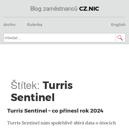
Blog zaměstnanců
CZ.NIC
@
Menu
Přeskočit
IN
Archiv
Rubrika
English
na
SOA
obsah
domény.dns.enum.mojeid.internet.
nic.cz.
Hledat:
Štítek:
Turris
Sentinel
Turris Sentinel – co přinesl rok 2024
Turris Sentinel nám spolehlivě sbírá data o útocích