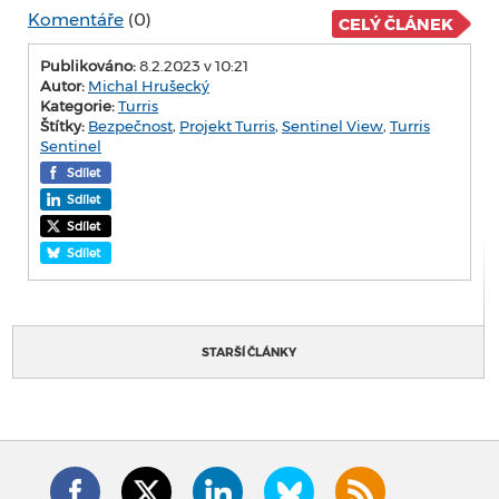
Komentáře
(0)
CELÝ ČLÁNEK
Publikováno:
8.2.2023 v 10:21
Autor:
Michal Hrušecký
Kategorie:
Turris
Štítky:
Bezpečnost
,
Projekt Turris
,
Sentinel View
,
Turris
Sentinel
Sdílet
Sdílet
Sdílet
Sdílet
STARŠÍ ČLÁNKY