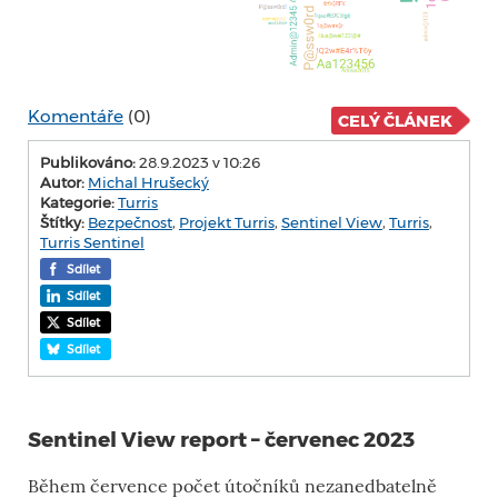
Komentáře
(0)
CELÝ ČLÁNEK
Publikováno:
28.9.2023 v 10:26
Autor:
Michal Hrušecký
Kategorie:
Turris
Štítky:
Bezpečnost
,
Projekt Turris
,
Sentinel View
,
Turris
,
Turris Sentinel
Sdílet
Sdílet
Sdílet
Sdílet
Sentinel View report – červenec 2023
Během července počet útočníků nezanedbatelně