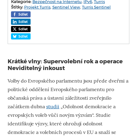
Kategorie:
Bezpečnost na Internetu
,
IPv6
,
Turris
Štítky:
Projekt Turris
,
Sentinel View
,
Turris Sentinel
Sdílet
Sdílet
Sdílet
Sdílet
Krátké vlny: Supervolební rok a operace
Neviditelný inkoust
Volby do Evropského parlamentu jsou přede dveřmi a
politické oddělení Evropského parlamentu pro
občanská práva a ústavní záležitosti zveřejnilo
začátkem dubna
studii
„Odolnost demokracie a
evropských voleb vůči novým výzvám“. Studie
identifikuje výzvy, které ohrožují odolnost
demokracie a volebních procesů v EU a snaží se