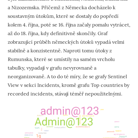
a Nizozemska. Přičemž z Německa docházelo k
soustavným útokům, které se dostaly do popředí
kolem 4. října, poté se 16. října začaly pomalu vytrácet,
až do 18. října, kdy definitivně skončily. Graf
zobrazující průběh německých útoků vypadá velmi
stabilně a konzistentně. Naproti tomu útoky z
Rumunska, které se umístily na samém vrcholu
tabulky, vypadají v grafu nevyrovnaně a
neorganizovaně. A to do té míry, že se grafy Sentinel
View v sekci Incidents, kromě grafu Top countries by
recorded incidents, stávají téměř nepoužitelnými.