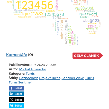
Komentáře
(0)
CELÝ ČLÁNEK
Publikováno:
21.7.2023 v 10:36
Autor:
Michal Hrušecký
Kategorie:
Turris
Štítky:
Bezpečnost
,
Projekt Turris
,
Sentinel View
,
Turris
,
Turris Sentinel
Sdílet
Sdílet
Sdílet
Sdílet