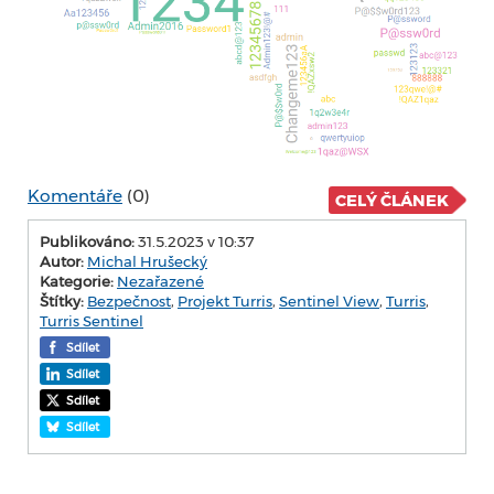
Komentáře
(0)
CELÝ ČLÁNEK
Publikováno:
31.5.2023 v 10:37
Autor:
Michal Hrušecký
Kategorie:
Nezařazené
Štítky:
Bezpečnost
,
Projekt Turris
,
Sentinel View
,
Turris
,
Turris Sentinel
Sdílet
Sdílet
Sdílet
Sdílet