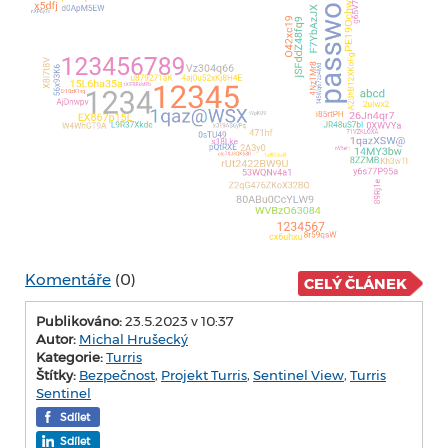
Komentáře
(0)
CELÝ ČLÁNEK
Publikováno:
23.5.2023 v 10:37
Autor:
Michal Hrušecký
Kategorie:
Turris
Štítky:
Bezpečnost
,
Projekt Turris
,
Sentinel View
,
Turris
Sentinel
Sdílet
Sdílet