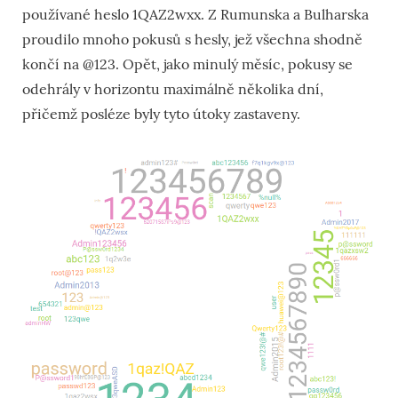
používané heslo 1QAZ2wxx. Z Rumunska a Bulharska
proudilo mnoho pokusů s hesly, jež všechna shodně
končí na @123. Opět, jako minulý měsíc, pokusy se
odehrály v horizontu maximálně několika dní,
přičemž posléze byly tyto útoky zastaveny.