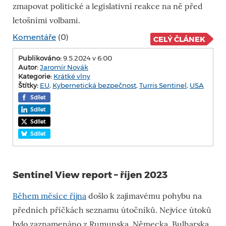
zmapovat politické a legislativní reakce na ně před
letošními volbami.
Komentáře
(0)
CELÝ ČLÁNEK
Publikováno:
9.5.2024 v 6:00
Autor:
Jaromír Novák
Kategorie:
Krátké vlny
Štítky:
EU
,
Kybernetická bezpečnost
,
Turris Sentinel
,
USA
Sdílet
Sdílet
Sdílet
Sdílet
Sentinel View report – říjen 2023
Během měsíce října
došlo k zajímavému pohybu na
předních příčkách seznamu útočníků. Nejvíce útoků
bylo zaznamenáno z Rumunska, Německa, Bulharska