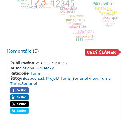
Komentáře
(0)
CELÝ ČLÁNEK
Publikováno:
25.8.2023 v 10:36
Autor:
Michal Hrušecký
Kategorie:
Turris
Štítky:
Bezpečnost
,
Projekt Turris
,
Sentinel View
,
Turris
,
Turris Sentinel
Sdílet
Sdílet
Sdílet
Sdílet