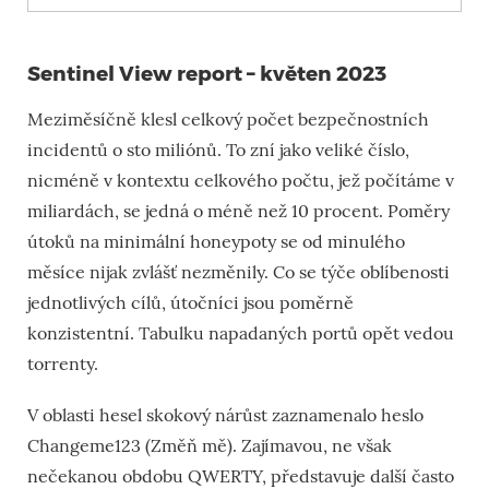
Sentinel View report – květen 2023
Meziměsíčně klesl celkový počet bezpečnostních
incidentů o sto miliónů. To zní jako veliké číslo,
nicméně v kontextu celkového počtu, jež počítáme v
miliardách, se jedná o méně než 10 procent. Poměry
útoků na minimální honeypoty se od minulého
měsíce nijak zvlášť nezměnily. Co se týče oblíbenosti
jednotlivých cílů, útočníci jsou poměrně
konzistentní. Tabulku napadaných portů opět vedou
torrenty.
V oblasti hesel skokový nárůst zaznamenalo heslo
Changeme123 (Změň mě). Zajímavou, ne však
nečekanou obdobu QWERTY, představuje další často