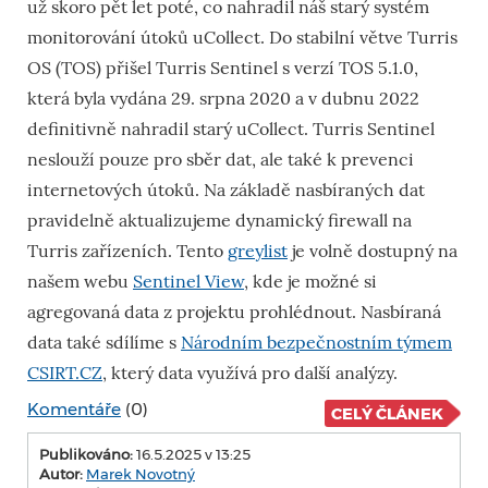
už skoro pět let poté, co nahradil náš starý systém
monitorování útoků uCollect. Do stabilní větve Turris
OS (TOS) přišel Turris Sentinel s verzí TOS 5.1.0,
která byla vydána 29. srpna 2020 a v dubnu 2022
definitivně nahradil starý uCollect. Turris Sentinel
neslouží pouze pro sběr dat, ale také k prevenci
internetových útoků. Na základě nasbíraných dat
pravidelně aktualizujeme dynamický firewall na
Turris zařízeních. Tento
greylist
je volně dostupný na
našem webu
Sentinel View
, kde je možné si
agregovaná data z projektu prohlédnout. Nasbíraná
data také sdílíme s
Národním bezpečnostním týmem
CSIRT.CZ
, který data využívá pro další analýzy.
Komentáře
(0)
CELÝ ČLÁNEK
Publikováno:
16.5.2025 v 13:25
Autor:
Marek Novotný