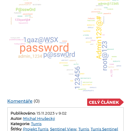
Komentáře
(0)
CELÝ ČLÁNEK
Publikováno:
15.11.2023 v 9:02
Autor:
Michal Hrušecký
Kategorie:
Turris
Štítky:
Projekt Turris
,
Sentinel View
,
Turris
,
Turris Sentinel