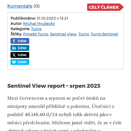
Komentáře
(0)
CELÝ ČLÁNEK
Publikováno:
31.10.2023 v 13:21
Autor:
Michal Hrušecký
Kategorie:
Turris
Štítky:
Projekt Turris
,
Sentinel View
,
Turris
,
Turris Sentinel
Sdílet
Sdílet
Sdílet
Sdílet
Sentinel View report – srpen 2023
Mezi červencem a srpnem se počet útoků na
minipoty zmenšil přibližně o polovinu. Útočníci z
podsítě 46.148.40.0/24 nebyli tolik aktivní jako v
měsíci předchozím. Můžeme jasně vidět, že se v čele
objevují adresy z jiných zemí – především z