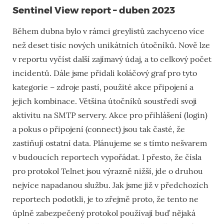
Sentinel View report – duben 2023
Během dubna bylo v rámci greylistů zachyceno více
než deset tisíc nových unikátních útočníků. Nově lze
v reportu vyčíst další zajímavý údaj, a to celkový počet
incidentů. Dále jsme přidali koláčový graf pro tyto
kategorie – zdroje pastí, použité akce připojení a
jejich kombinace. Většina útočníků soustředí svoji
aktivitu na SMTP servery. Akce pro přihlášení (login)
a pokus o připojení (connect) jsou tak časté, že
zastiňují ostatní data. Plánujeme se s tímto nešvarem
v budoucích reportech vypořádat. I přesto, že čísla
pro protokol Telnet jsou výrazně nižší, jde o druhou
nejvíce napadanou službu. Jak jsme již v předchozích
reportech podotkli, je to zřejmě proto, že tento ne
úplně zabezpečený protokol používají buď nějaká