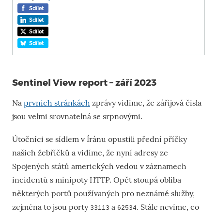
Sdílet
Sdílet
Sdílet
Sdílet
Sentinel View report – září 2023
Na
prvních stránkách
zprávy vidíme, že zářijová čísla
jsou velmi srovnatelná se srpnovými.
Útočníci se sídlem v Íránu
opustili přední příčky
našich žebříčků
a vidíme, že
nyní
adresy ze
Spojených států
amerických
vedou v záznamech
incidentů s minipoty HTTP. Opět stoupá obliba
některých portů používaných pro neznámé služby,
zejména
to jsou
port
y
a
. Stále nevíme, co
33113
62534