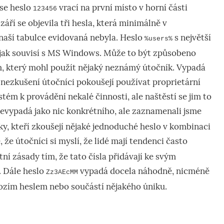
 se heslo
v
r
ací na první místo v horní části
123456
áří se objevil
a
tři hesla, která minimálně v
naší tabulce evidovaná nebyla
.
Heslo
s největší
%users%
jak souvisí s MS Windows. Může to být způsobeno
, který
mohl použít
nějaký
neznámý
útočník. Vypadá
í nezkušení útočníci pokoušejí používat proprietární
tém k provádění nekalé činnosti, ale naštěstí se jim to
evypadá jako nic konkrétního, ale zaznamenali jsme
y, kteří zkoušejí nějaké jednoduché heslo v kombinaci
e, že útočníci si myslí, že lidé mají tendenci často
ní zásady tím, že tato čísla přidávají ke svým
.
Dále heslo
vypadá docela náhodně,
nicméně
Zz3AEcMM
ozí
m
hesl
em
nebo součást
í
nějakého úniku.