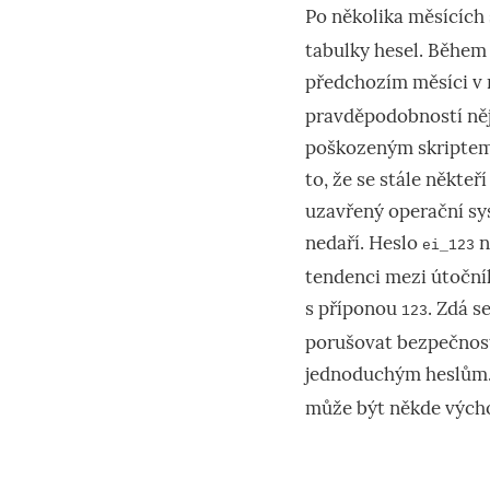
Po několika měsících
tabulky hesel.
Během z
předchozím měsíci
v 
pravděpodobností ně
poškozeným skriptem
to, že se stále někteř
uzavřený operační sys
nedaří.
Heslo
n
ei_123
tendenci mezi útočník
s příponou
. Zdá s
123
porušovat
bezpečnost
jednoduchým heslům
m
ůže být někde vých