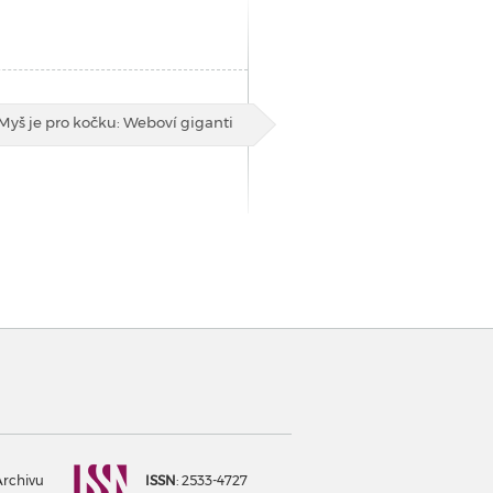
Myš je pro kočku: Weboví giganti
Archivu
ISSN
: 2533-4727