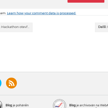
spam.
Learn how your comment data is processed.
i: Hackathon otevř…
Další:
Blog
je poháněn
Blog
je archivován na Web