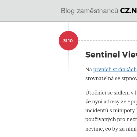
@
Blog zaměstnanců
CZ.N
IN
SOA
domény.dns.enum.mojeid
31.10.
nic.cz.
Sentinel Vie
Na
prvních stránkách
srovnatelná se srpno
Útočníci se sídlem v 
že
nyní
adresy ze Spo
incidentů s minipoty
používaných pro nez
nevíme, co by za nimi