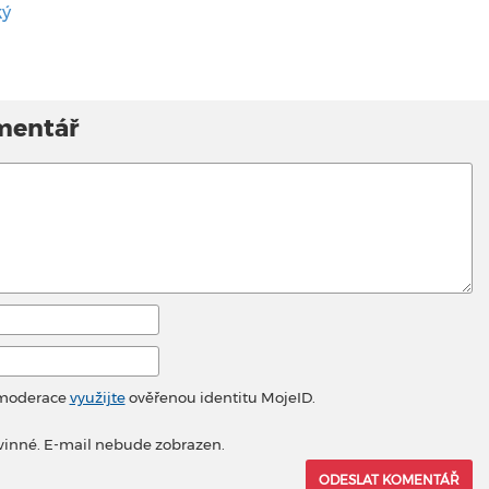
ký
mentář
 moderace
využijte
ověřenou identitu MojeID.
vinné. E-mail nebude zobrazen.