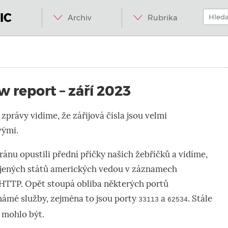
Menu
Přeskočit
Hledat:
na
IC
Archiv
Rubrika
obsah
.internet.
w report – září 2023
zprávy vidíme, že zářijová čísla jsou velmi
vými.
Íránu
opustili přední příčky našich žebříčků
a vidíme,
jených států
amerických
vedou v záznamech
 HTTP. Opět stoupá obliba některých portů
námé služby, zejména
to jsou
port
y
a
. Stále
33113
62534
 mohlo být.