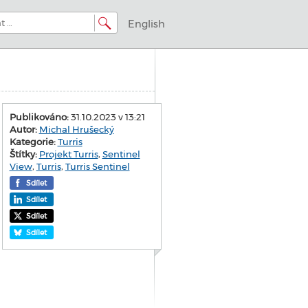
English
Publikováno:
31.10.2023 v 13:21
Autor:
Michal Hrušecký
Kategorie:
Turris
Štítky:
Projekt Turris
,
Sentinel
View
,
Turris
,
Turris Sentinel
Sdílet
Sdílet
Sdílet
Sdílet