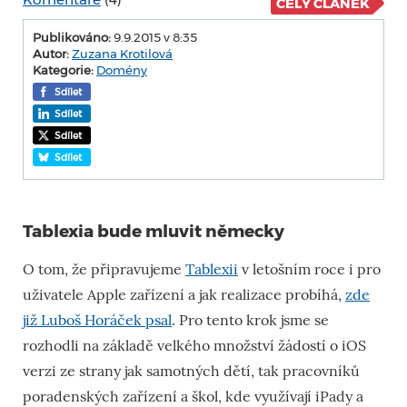
CELÝ ČLÁNEK
Publikováno:
9.9.2015 v 8:35
Autor:
Zuzana Krotilová
Kategorie:
Domény
Sdílet
Sdílet
Sdílet
Sdílet
Tablexia bude mluvit německy
O tom, že připravujeme
Tablexii
v letošním roce i pro
uživatele Apple zařízení a jak realizace probíhá,
zde
již Luboš Horáček psal
. Pro tento krok jsme se
rozhodli na základě velkého množství žádostí o iOS
verzi ze strany jak samotných dětí, tak pracovníků
poradenských zařízení a škol, kde využívají iPady a