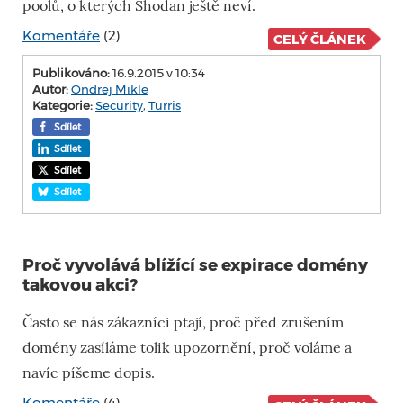
poolů, o kterých Shodan ještě neví.
Komentáře
(2)
CELÝ ČLÁNEK
Publikováno:
16.9.2015 v 10:34
Autor:
Ondrej Mikle
Kategorie:
Security
,
Turris
Sdílet
Sdílet
Sdílet
Sdílet
Proč vyvolává blížící se expirace domény
takovou akci?
Často se nás zákazníci ptají, proč před zrušením
domény zasíláme tolik upozornění, proč voláme a
navíc píšeme dopis.
Komentáře
(4)