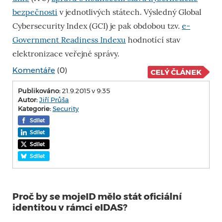
bezpečnosti
v jednotlivých státech. Výsledný Global
Cybersecurity Index (GCI) je pak obdobou tzv.
e-
Government Readiness Indexu
hodnotící stav
elektronizace veřejné správy.
Komentáře
(0)
CELÝ ČLÁNEK
Publikováno:
21.9.2015 v 9:35
Autor:
Jiří Průša
Kategorie:
Security
Sdílet
Sdílet
Sdílet
Sdílet
Proč by se mojeID mělo stát oficiální
identitou v rámci eIDAS?