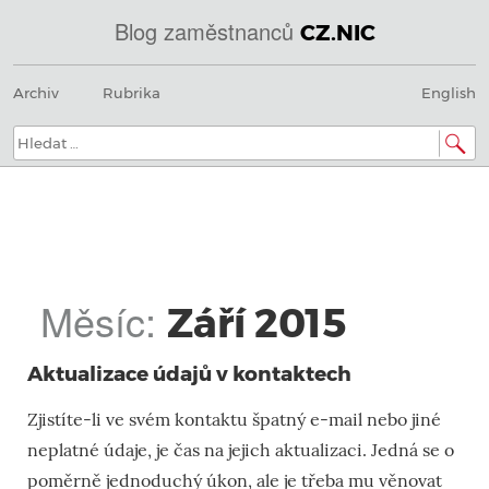
Blog zaměstnanců
CZ.NIC
@
Menu
Přeskočit
IN
Archiv
Rubrika
English
na
SOA
obsah
domény.dns.enum.mojeid.internet.
nic.cz.
Hledat:
Měsíc:
Září 2015
Aktualizace údajů v kontaktech
Zjistíte-li ve svém kontaktu špatný e-mail nebo jiné
neplatné údaje, je čas na jejich aktualizaci. Jedná se o
poměrně jednoduchý úkon, ale je třeba mu věnovat