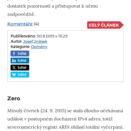
dostatek pozornosti a přistupovat k němu
zodpovědně.
Komentáře
(4)
CELÝ ČLÁNEK
Publikováno:
30.9.2015 v 15:25
Autor:
Josef Jirásek
Kategorie:
Domény
Sdílet
Sdílet
Sdílet
Sdílet
Zero
Minulý čtvrtek (24. 9. 2015) se stala dlouho očekávaná
událost v postupném docházení IPv4 adres, totiž
severoamerický registr ARIN ohlásil totální vyčerpání.