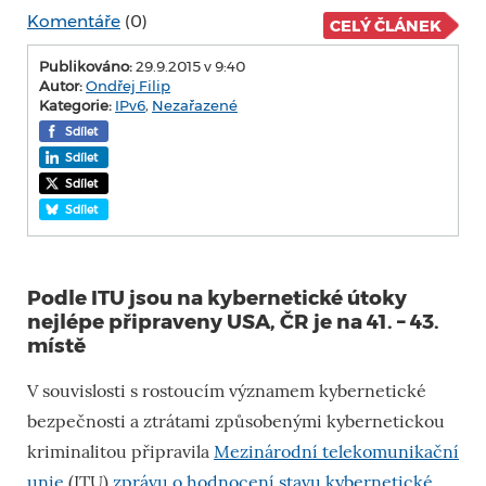
Komentáře
(0)
CELÝ ČLÁNEK
Publikováno:
29.9.2015 v 9:40
Autor:
Ondřej Filip
Kategorie:
IPv6
,
Nezařazené
Sdílet
Sdílet
Sdílet
Sdílet
Podle ITU jsou na kybernetické útoky
nejlépe připraveny USA, ČR je na 41. – 43.
místě
V souvislosti s rostoucím významem kybernetické
bezpečnosti a ztrátami způsobenými kybernetickou
kriminalitou připravila
Mezinárodní telekomunikační
unie
(ITU)
zprávu o hodnocení stavu kybernetické