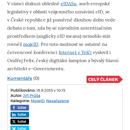
V rámci diskuzí ohledně
eIDASu
, aneb evropské
legislativy v oblasti vzájemného uznávání eID, se
v České republice již poměrně dlouhou dobu vede
debata o tom, zda by se národním autentizačním
prostředkem (anglicky eID means) nemohlo stát
rovněž
mojeID
. Pro tuto možnost se ostatně na
červencové konferenci
Internet v Telči
vyslovil i
Ondřej Felix, český digitální šampion a bývalý hlavní
architekt e-Governmentu.
Komentáře
(0)
CELÝ ČLÁNEK
Publikováno:
18.9.2015 v 10:15
Autor:
Jiří Průša
Kategorie:
MojeID
,
Nezařazené
Sdílet
Sdílet
Sdílet
Sdílet