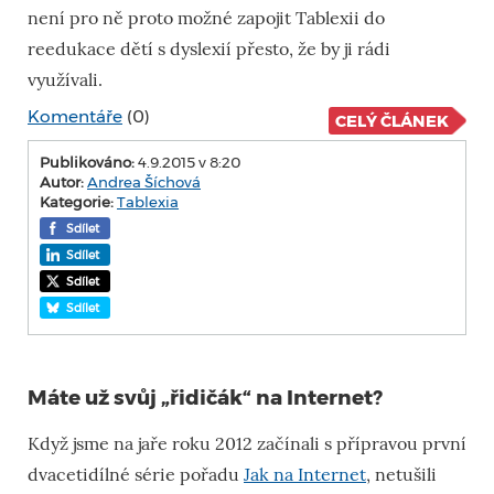
není pro ně proto možné zapojit Tablexii do
reedukace dětí s dyslexií přesto, že by ji rádi
využívali.
Komentáře
(0)
CELÝ ČLÁNEK
Publikováno:
4.9.2015 v 8:20
Autor:
Andrea Šíchová
Kategorie:
Tablexia
Sdílet
Sdílet
Sdílet
Sdílet
Máte už svůj „řidičák“ na Internet?
Když jsme na jaře roku 2012 začínali s přípravou první
dvacetidílné série pořadu
Jak na Internet
, netušili