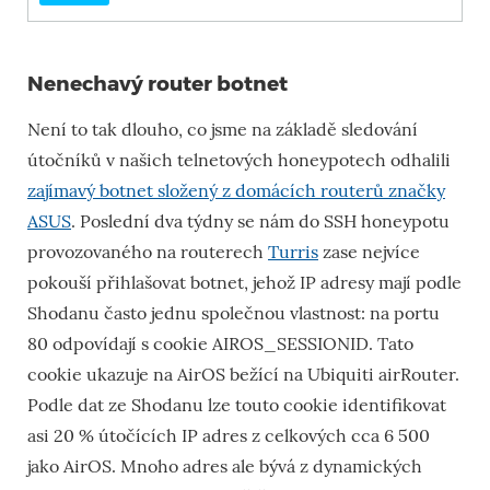
Nenechavý router botnet
Není to tak dlouho, co jsme na základě sledování
útočníků v našich telnetových honeypotech odhalili
zajímavý botnet složený z domácích routerů značky
ASUS
. Poslední dva týdny se nám do SSH honeypotu
provozovaného na routerech
Turris
zase nejvíce
pokouší přihlašovat botnet, jehož IP adresy mají podle
Shodanu často jednu společnou vlastnost: na portu
80 odpovídají s cookie AIROS_SESSIONID. Tato
cookie ukazuje na AirOS bežící na Ubiquiti airRouter.
Podle dat ze Shodanu lze touto cookie identifikovat
asi 20 % útočících IP adres z celkových cca 6 500
jako AirOS. Mnoho adres ale bývá z dynamických