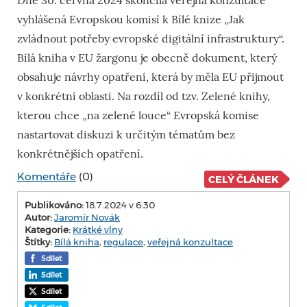
Dne 30. června 2024 skončila veřejná konzultace
vyhlášená Evropskou komisí k Bílé knize „Jak
zvládnout potřeby evropské digitální infrastruktury“.
Bílá kniha v EU žargonu je obecně dokument, který
obsahuje návrhy opatření, která by měla EU přijmout
v konkrétní oblasti. Na rozdíl od tzv. Zelené knihy,
kterou chce „na zelené louce“ Evropská komise
nastartovat diskuzi k určitým tématům bez
konkrétnějších opatření.
Komentáře
(0)
CELÝ ČLÁNEK
Publikováno:
18.7.2024 v 6:30
Autor:
Jaromír Novák
Kategorie:
Krátké vlny
Štítky:
Bílá kniha
,
regulace
,
veřejná konzultace
Sdílet
Sdílet
Sdílet