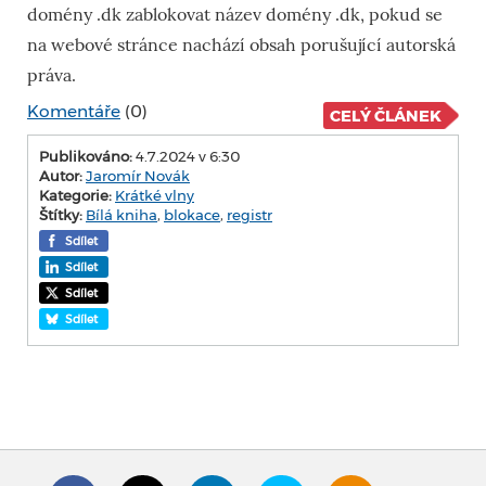
domény .dk zablokovat název domény .dk, pokud se
na webové stránce nachází obsah porušující autorská
práva.
Komentáře
(0)
CELÝ ČLÁNEK
Publikováno:
4.7.2024 v 6:30
Autor:
Jaromír Novák
Kategorie:
Krátké vlny
Štítky:
Bílá kniha
,
blokace
,
registr
Sdílet
Sdílet
Sdílet
Sdílet