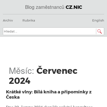
Blog zaměstnanců
CZ.NIC
@
Menu
Přeskočit
IN
Archiv
Rubrika
English
na
SOA
obsah
domény.dns.enum.mojeid.internet.
nic.cz.
Hledat:
Měsíc:
Červenec
2024
Krátké vlny: Bílá kniha a připomínky z
Česka