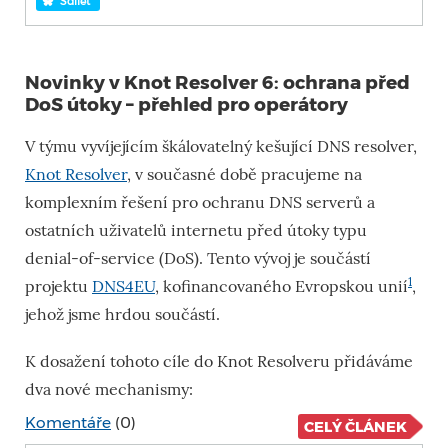
Sdílet
Novinky v Knot Resolver 6: ochrana před
DoS útoky – přehled pro operátory
V týmu vyvíjejícím škálovatelný kešující DNS resolver,
Knot Resolver
, v současné době pracujeme na
komplexním řešení pro ochranu DNS serverů a
ostatních uživatelů internetu před útoky typu
denial-of-service (DoS). Tento vývoj je součástí
1
projektu
DNS4EU
, kofinancovaného Evropskou unií
,
jehož jsme hrdou součástí.
K dosažení tohoto cíle do Knot Resolveru přidáváme
dva nové mechanismy:
Komentáře
(0)
CELÝ ČLÁNEK