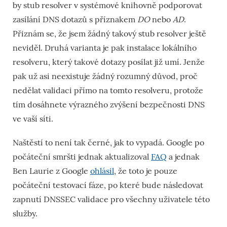
by stub resolver v systémové knihovně podporovat
zasílání DNS dotazů s příznakem
DO
nebo
AD
.
Přiznám se, že jsem žádný takový stub resolver ještě
neviděl. Druhá varianta je pak instalace lokálního
resolveru, který takové dotazy posílat již umí. Jenže
pak už asi neexistuje žádný rozumný důvod, proč
nedělat validaci přímo na tomto resolveru, protože
tím dosáhnete výrazného zvýšení bezpečnosti DNS
ve vaší síti.
Naštěstí to není tak černé, jak to vypadá. Google po
počáteční smršti jednak aktualizoval
FAQ
a jednak
Ben Laurie z Google
ohlásil
, že toto je pouze
počáteční testovací fáze, po které bude následovat
zapnutí DNSSEC validace pro všechny uživatele této
služby.