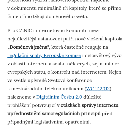
v dokumentu minimálně tři kapitoly, které se přímo
či nepřímo týkají doménového světa.
Pro CZ.NIC i internetovou komunitu mezi
nejdůležitější ustanovení patří nově vložená kapitola
„Doménová jména“
, která částečně reaguje na
regulační snahy Evropské komise
i celosvětový vývoj
v oblasti internetu a snahu některých, zejm. mimo-
evropských států, o kontrolu nad internetem. Nejen
ve světle uplynulé Světové konference
k mezinárodním telekomunikacím (
WCIT 2012
)
nalezneme v
Digitálním Česku 2.0
důležité
prohlášení potvrzující
v otázkách správy internetu
upřednostnění samoregulačních principů
před
případnými legislativními opatřeními.