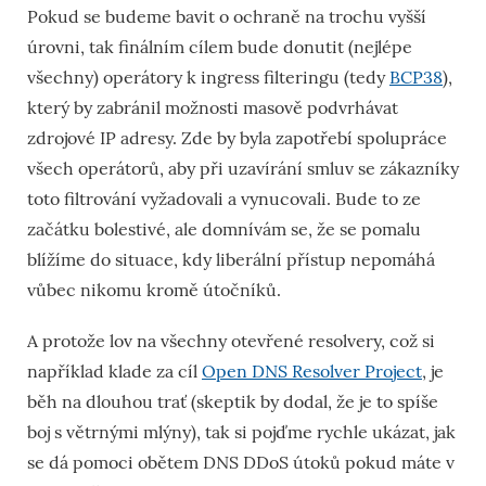
Pokud se budeme bavit o ochraně na trochu vyšší
úrovni, tak finálním cílem bude donutit (nejlépe
všechny) operátory k ingress filteringu (tedy
BCP38
),
který by zabránil možnosti masově podvrhávat
zdrojové IP adresy. Zde by byla zapotřebí spolupráce
všech operátorů, aby při uzavírání smluv se zákazníky
toto filtrování vyžadovali a vynucovali. Bude to ze
začátku bolestivé, ale domnívám se, že se pomalu
blížíme do situace, kdy liberální přístup nepomáhá
vůbec nikomu kromě útočníků.
A protože lov na všechny otevřené resolvery, což si
například klade za cíl
Open DNS Resolver Project
, je
běh na dlouhou trať (skeptik by dodal, že je to spíše
boj s větrnými mlýny), tak si pojďme rychle ukázat, jak
se dá pomoci obětem DNS DDoS útoků pokud máte v