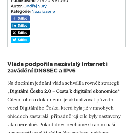
Publikováno:
21.3.2013 v 10:30
Autor:
Ondřej Surý
Kategorie:
Nezařazené
Sdílet
Sdílet
Sdílet
Sdílet
Vláda podpořila nezávislý internet i
zavádění DNSSEC a IPv6
Na dnešním jednání vláda schválila rovněž strategii
„Digitální Česko 2.0 – Cesta k digitální ekonomice“
.
Cílem tohoto dokumentu je aktualizovat původní
verzi Digitálního Česka, která byla již v mnohých
ohledech zastaralá, případně její cíle byly nastaveny
jako nereálné. Pokud dnes necháme stranou naší
pozornosti využití rádiového spektra, najdeme