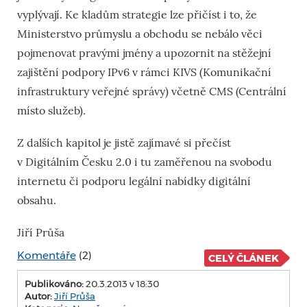
vyplývají. Ke kladům strategie lze přičíst i to, že
Ministerstvo průmyslu a obchodu se nebálo věci
pojmenovat pravými jmény a upozornit na stěžejní
zajištění podpory IPv6 v rámci KIVS (Komunikační
infrastruktury veřejné správy) včetně CMS (Centrální
místo služeb).
Z dalších kapitol je jistě zajímavé si přečíst
v Digitálním Česku 2.0 i tu zaměřenou na svobodu
internetu či podporu legální nabídky digitální
obsahu.
Jiří Průša
Komentáře
(2)
CELÝ ČLÁNEK
Publikováno:
20.3.2013 v 18:30
Autor:
Jiří Průša