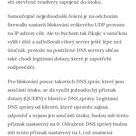
síti otevřené resolvery zapojené do útoku.
Samozřejmě nejjednodušší řešení je na odchozím
firewallu nastavit blokování veškerého UDP provozu
na IP adresy cíle. Ale to bychom tak říkajíc s vaničkou
vylili i dítě a zaDoSovali cílový server ještě lépe než
útočník, protože na postižené DNS servery občas
také chodí legitimní dotazy, které je zapotřebí
zodpovědět.
Pro blokování pouze takových DNS zpráv, které jsou
součástí útoku, se dá využít jednoduchý příznak
dotazy (QUERY) v hlavičce DNS zprávy. Legitimní
DNS zprávy od klientů, které opravdu zajímá
odpověď a nejsou jen součástí útoku, budou mít tento
příznak nastavený na 0. Odražené DNS zprávy budou
mít tento příznak nastavený na 1, což znamená