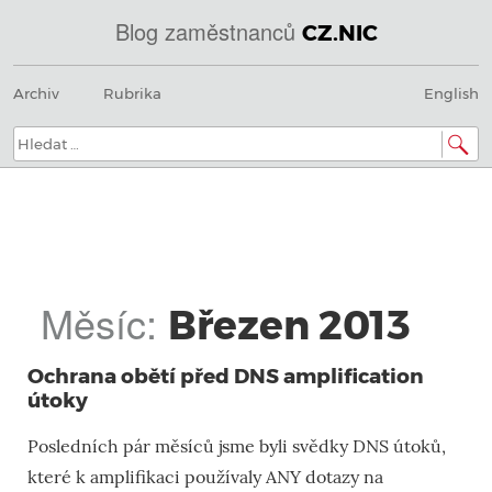
Blog zaměstnanců
CZ.NIC
@
Menu
Přeskočit
IN
Archiv
Rubrika
English
na
SOA
obsah
domény.dns.enum.mojeid.internet.
nic.cz.
Hledat:
Měsíc:
Březen 2013
Ochrana obětí před DNS amplification
útoky
Posledních pár měsíců jsme byli svědky DNS útoků,
které k amplifikaci používaly ANY dotazy na