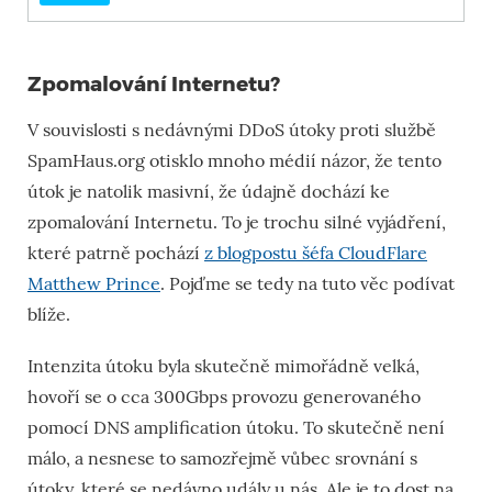
Zpomalování Internetu?
V souvislosti s nedávnými DDoS útoky proti službě
SpamHaus.org otisklo mnoho médií názor, že tento
útok je natolik masivní, že údajně dochází ke
zpomalování Internetu. To je trochu silné vyjádření,
které patrně pochází
z blogpostu šéfa CloudFlare
Matthew Prince
. Pojďme se tedy na tuto věc podívat
blíže.
Intenzita útoku byla skutečně mimořádně velká,
hovoří se o cca 300Gbps provozu generovaného
pomocí DNS amplification útoku. To skutečně není
málo, a nesnese to samozřejmě vůbec srovnání s
útoky, které se nedávno udály u nás. Ale je to dost na