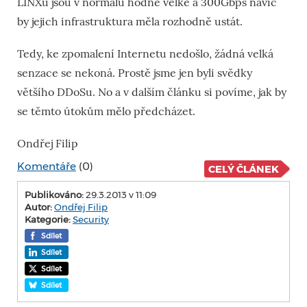
LINXu jsou v normálu hodně velké a 300Gbps navíc
by jejich infrastruktura měla rozhodně ustát.
Tedy, ke zpomalení Internetu nedošlo, žádná velká
senzace se nekoná. Prostě jsme jen byli svědky
většího DDoSu. No a v dalším článku si povíme, jak by
se těmto útokům mělo předcházet.
Ondřej Filip
Komentáře
(0)
CELÝ ČLÁNEK
Publikováno:
29.3.2013 v 11:09
Autor:
Ondřej Filip
Kategorie:
Security
Sdílet
Sdílet
Sdílet
Sdílet