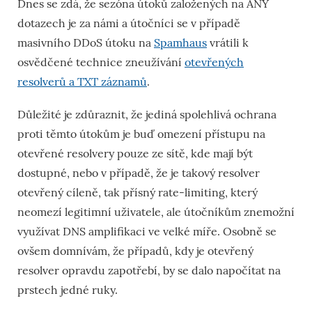
Dnes se zdá, že sezóna útoků založených na ANY
dotazech je za námi a útočníci se v případě
masivního DDoS útoku na
Spamhaus
vrátili k
osvědčené technice zneužívání
otevřených
resolverů a TXT záznamů
.
Důležité je zdůraznit, že jediná spolehlivá ochrana
proti těmto útokům je buď omezení přístupu na
otevřené resolvery pouze ze sítě, kde mají být
dostupné, nebo v případě, že je takový resolver
otevřený cíleně, tak přísný rate-limiting, který
neomezí legitimní uživatele, ale útočníkům znemožní
využívat DNS amplifikaci ve velké míře. Osobně se
ovšem domnívám, že případů, kdy je otevřený
resolver opravdu zapotřebí, by se dalo napočítat na
prstech jedné ruky.