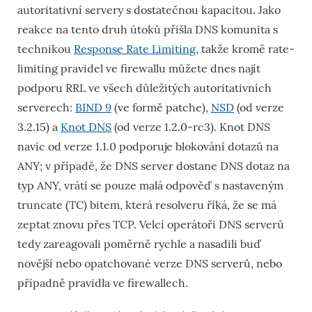
autoritativní servery s dostatečnou kapacitou. Jako
reakce na tento druh útoků přišla DNS komunita s
technikou
Response Rate Limiting
, takže kromě rate-
limiting pravidel ve firewallu můžete dnes najít
podporu RRL ve všech důležitých autoritativních
serverech:
BIND 9
(ve formě patche),
NSD
(od verze
3.2.15) a
Knot DNS
(od verze 1.2.0-rc3). Knot DNS
navíc od verze 1.1.0 podporuje blokování dotazů na
ANY; v případě, že DNS server dostane DNS dotaz na
typ ANY, vrátí se pouze malá odpověď s nastaveným
truncate (TC) bitem, která resolveru říká, že se má
zeptat znovu přes TCP. Velcí operátoři DNS serverů
tedy zareagovali poměrně rychle a nasadili buď
novější nebo opatchované verze DNS serverů, nebo
případně pravidla ve firewallech.