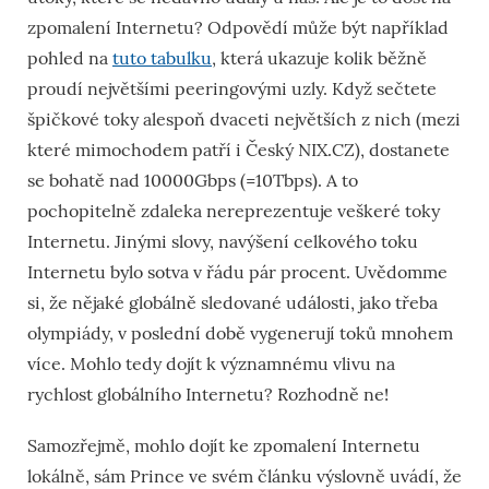
zpomalení Internetu? Odpovědí může být například
pohled na
tuto tabulku
, která ukazuje kolik běžně
proudí největšími peeringovými uzly. Když sečtete
špičkové toky alespoň dvaceti největších z nich (mezi
které mimochodem patří i Český NIX.CZ), dostanete
se bohatě nad 10000Gbps (=10Tbps). A to
pochopitelně zdaleka nereprezentuje veškeré toky
Internetu. Jinými slovy, navýšení celkového toku
Internetu bylo sotva v řádu pár procent. Uvědomme
si, že nějaké globálně sledované události, jako třeba
olympiády, v poslední době vygenerují toků mnohem
více. Mohlo tedy dojít k významnému vlivu na
rychlost globálního Internetu? Rozhodně ne!
Samozřejmě, mohlo dojít ke zpomalení Internetu
lokálně, sám Prince ve svém článku výslovně uvádí, že