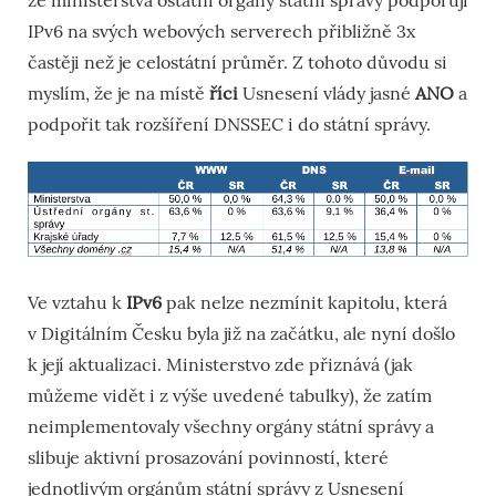
že ministerstva ostatní orgány státní správy podporují
IPv6 na svých webových serverech přibližně 3x
častěji než je celostátní průměr. Z tohoto důvodu si
myslím, že je na místě
říci
Usnesení vlády jasné
ANO
a
podpořit tak rozšíření DNSSEC i do státní správy.
Ve vztahu k
IPv6
pak nelze nezmínit kapitolu, která
v Digitálním Česku byla již na začátku, ale nyní došlo
k její aktualizaci. Ministerstvo zde přiznává (jak
můžeme vidět i z výše uvedené tabulky), že zatím
neimplementovaly všechny orgány státní správy a
slibuje aktivní prosazování povinností, které
jednotlivým orgánům státní správy z Usnesení