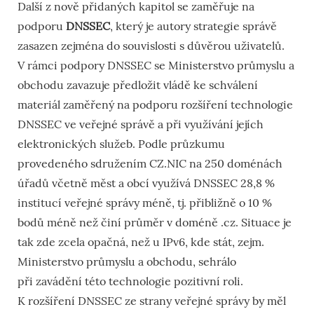
Další z nově přidaných kapitol se zaměřuje na
podporu
DNSSEC
, který je autory strategie správě
zasazen zejména do souvislosti s důvěrou uživatelů.
V rámci podpory DNSSEC se Ministerstvo průmyslu a
obchodu zavazuje předložit vládě ke schválení
materiál zaměřený na podporu rozšíření technologie
DNSSEC ve veřejné správě a při využívání jejích
elektronických služeb. Podle průzkumu
provedeného sdružením CZ.NIC na 250 doménách
úřadů včetně měst a obcí využívá DNSSEC 28,8 %
institucí veřejné správy méně, tj. přibližně o 10 %
bodů méně než činí průměr v doméně .cz. Situace je
tak zde zcela opačná, než u IPv6, kde stát, zejm.
Ministerstvo průmyslu a obchodu, sehrálo
při zavádění této technologie pozitivní roli.
K rozšíření DNSSEC ze strany veřejné správy by měl