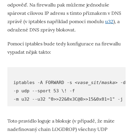
odpověď. Na firewallu pak můžeme jednoduše
spárovat cílovou IP adresu s tímto příznakem v DNS
zprávě (v iptables například pomocí modulu
u32
), a
odražené DNS zprávy blokovat.
Pomocí iptables bude tedy konfigurace na firewallu
vypadat nějak takto:
iptables -A FORWARD -s
<vase_sit/maska>
-d
<
-p udp --sport 53 \! -f
-m u32 --u32 "0>>22&0x3C@8>>15&0x01=1" -j LO
Toto pravidlo loguje a blokuje (v případě, že máte
nadefinovaný chain LOGDROP) všechny UDP