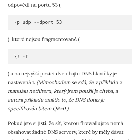
odpovědi na portu 53 (
-p udp --dport 53
), které nejsou fragmentované (
\! -f
) a na nejvyšší pozici dvou bajtu DNS hlavičky je
nastavená 1.
(Mimochodem se zdá, že v příkladu z
manuálu netfilteru, který jsem použil je chyba, a
autora příkladu zmátlo to, že DNS dotaz je
specifikován bitem QR=0.)
Pokud jste si jistí, že síť, kterou firewallujete nemá
obsahovat žádné DNS servery, které by měly dávat