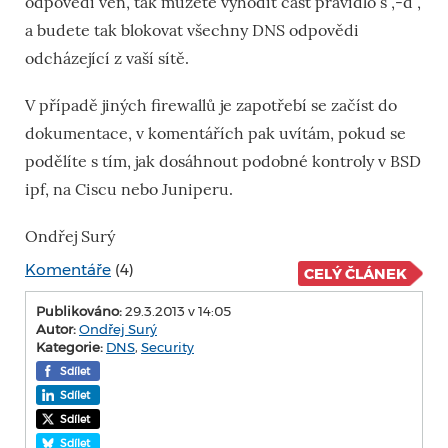
odpovědi ven, tak můžete vyhodit část pravidlo s ‚-d
‚
a budete tak blokovat všechny DNS odpovědi
odcházející z vaší sítě.
V případě jiných firewallů je zapotřebí se začíst do
dokumentace, v komentářích pak uvítám, pokud se
podělíte s tím, jak dosáhnout podobné kontroly v BSD
ipf, na Ciscu nebo Juniperu.
Ondřej Surý
Komentáře
(4)
CELÝ ČLÁNEK
Publikováno:
29.3.2013 v 14:05
Autor:
Ondřej Surý
Kategorie:
DNS
,
Security
Sdílet
Sdílet
Sdílet
Sdílet