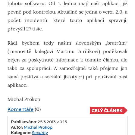
tohoto softwaru. Od 1. ledna mají naši aplikaci již
pevně pod kontrolou. Aktuálně se jedná o verzi 2.0. a
počet incidentů, které touto aplikací spravují,
převýšil 27 tisíc.
Rádi bychom tedy našim slovenským „bratrům“
(jmenovitě kolegovi Martinu Jurčíkovi) poděkovali
nejen za poskytnuté informace k tomuto článku, ale
také za spolupráci. A samozřejmě také přejeme jen
samá pozitiva a sociální jistoty :-) při používání naší
aplikace.
Michal Prokop
Komentáře
(0)
CELÝ ČLÁNEK
Publikováno:
25.3.2013 v 9:15
Autor:
Michal Prokop
Kategorie:
Security