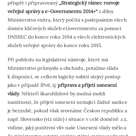
přispět i připravovaný
„Strategický rámec rozvoje
veřejné správy a e-Governmentu 2014+“
z dílny
Ministerstva vnitra, který počítá s podepsáním všech
domén klíčových služeb eGovernmentu za pomoci
DNSSEC do konce roku 2014 a všech elektronických
služeb veřejné správy do konce roku 2015.
Při pohledu na legislativní nástroje, které má
Ministerstvo průmyslu a obchodu, potažmo vláda
k dispozici, se celkem logicky nabízí stejný postup
jako v případě IPv6, tj.
příprava a přijetí usnesení
vlády
. Někteří škarohlídové by možná mohli
namítnout, že přijetí usnesení nemající žádné sankce
je bezzubé, pokud však srovnáme Českou republiku a
např. Slovensko (viz níže) i situace v celé doméně .cz,
vidíme, jaký pozitivní vliv naše Usnesení vlády mělo a