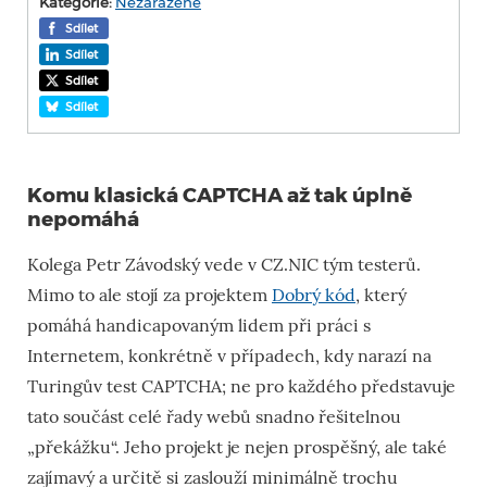
Kategorie:
Nezařazené
Sdílet
Sdílet
Sdílet
Sdílet
Komu klasická CAPTCHA až tak úplně
nepomáhá
Kolega Petr Závodský vede v CZ.NIC tým testerů.
Mimo to ale stojí za projektem
Dobrý kód
, který
pomáhá handicapovaným lidem při práci s
Internetem, konkrétně v případech, kdy narazí na
Turingův test CAPTCHA; ne pro každého představuje
tato součást celé řady webů snadno řešitelnou
„překážku“. Jeho projekt je nejen prospěšný, ale také
zajímavý a určitě si zaslouží minimálně trochu