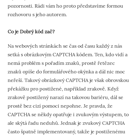
pozornosti. Rádi vám ho proto představíme formou
rozhovoru s jeho autorem.
Co je Dobrý kód zač?
Na webových stránkách se čas od času každý z nás
setká s obrázkovým CAPTCHA kódem. Ten, kdo vidí a
nemá problém s pořadím znaků, prostě řetězec
znaků opíše do formulářového okýnka a dál nic moc
neřeší. Takový obrázkový CAPTCHA je však obrovskou
překážku pro postižené, například zrakově. Když
zrakově postižený narazí na takovou bariéru, dál se
prostě bez cizí pomoci nepohne. Je pravda, že
CAPTCHA se někdy opatřuje i zvukovým výstupem, to
ale skýtá řadu neduhů. Jednak je zvukový CAPTCHA
často špatně implementovaný, takže je postiženému