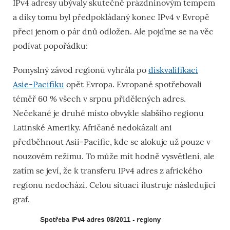
IPv4 adresy ubývaly skutečně prázdninovým tempem
a díky tomu byl předpokládaný konec IPv4 v Evropě
přeci jenom o pár dnů odložen. Ale pojďme se na věc
podívat popořádku:
Pomyslný závod regionů vyhrála po
diskvalifikaci
Asie-Pacifiku
opět Evropa. Evropané spotřebovali
téměř 60 % všech v srpnu přidělených adres.
Nečekané je druhé místo obvykle slabšího regionu
Latinské Ameriky. Afričané nedokázali ani
předběhnout Asii-Pacific, kde se alokuje už pouze v
nouzovém režimu. To může mít hodně vysvětlení, ale
zatím se jeví, že k transferu IPv4 adres z afrického
regionu nedochází. Celou situaci ilustruje následující
graf.