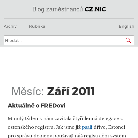
Blog zaměstnanců
CZ.NIC
@
Menu
Přeskočit
IN
Archiv
Rubrika
English
na
SOA
obsah
domény.dns.enum.mojeid.internet.
nic.cz.
Hledat:
Měsíc:
Září 2011
Aktuálně o FREDovi
Minulý týden k nám zavítala čtyřčlenná delegace z
estonského registru. Jak jsme již
psali
dříve, Estonci
pro správu domény používají náš registrační systém