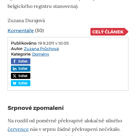
belgického registru stanovena).
Zuzana Durajová
Komentáře
(30)
CELÝ ČLÁNEK
Publikováno:
19.9.2011 v 10:05
Autor:
Zuzana Průchová
Kategorie:
Domény
Sdílet
Sdílet
Sdílet
Sdílet
Srpnové zpomalení
Na rozdíl od poměrně překvapivě alokačně silného
července
nás v srpnu žádné překvapení nečekalo.