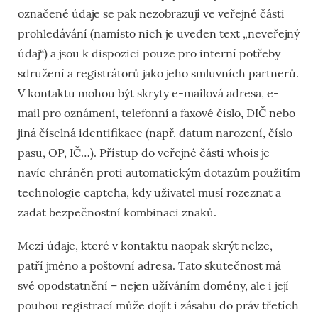
označené údaje se pak nezobrazují ve veřejné části
prohledávání (namísto nich je uveden text „neveřejný
údaj“) a jsou k dispozici pouze pro interní potřeby
sdružení a registrátorů jako jeho smluvních partnerů.
V kontaktu mohou být skryty e-mailová adresa, e-
mail pro oznámení, telefonní a faxové číslo, DIČ nebo
jiná číselná identifikace (např. datum narození, číslo
pasu, OP, IČ…). Přístup do veřejné části whois je
navíc chráněn proti automatickým dotazům použitím
technologie captcha, kdy uživatel musí rozeznat a
zadat bezpečnostní kombinaci znaků.
Mezi údaje, které v kontaktu naopak skrýt nelze,
patří jméno a poštovní adresa. Tato skutečnost má
své opodstatnění – nejen užíváním domény, ale i její
pouhou registrací může dojít i zásahu do práv třetích