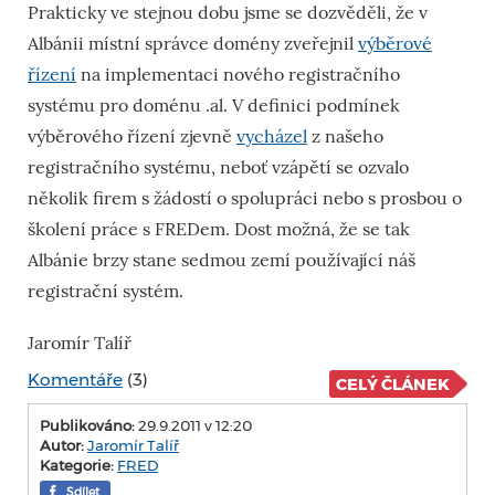
Prakticky ve stejnou dobu jsme se dozvěděli, že v
Albánii místní správce domény zveřejnil
výběrové
řízení
na implementaci nového registračního
systému pro doménu .al. V definici podmínek
výběrového řízení zjevně
vycházel
z našeho
registračního systému, neboť vzápětí se ozvalo
několik firem s žádostí o spolupráci nebo s prosbou o
školení práce s FREDem. Dost možná, že se tak
Albánie brzy stane sedmou zemí používající náš
registrační systém.
Jaromír Talíř
Komentáře
(3)
CELÝ ČLÁNEK
Publikováno:
29.9.2011 v 12:20
Autor:
Jaromír Talíř
Kategorie:
FRED
Sdílet