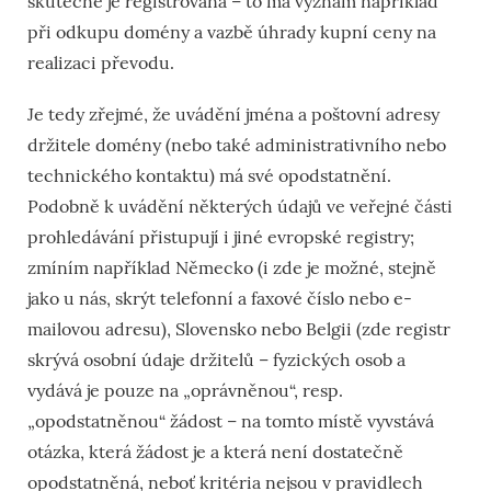
skutečně je registrována – to má význam například
při odkupu domény a vazbě úhrady kupní ceny na
realizaci převodu.
Je tedy zřejmé, že uvádění jména a poštovní adresy
držitele domény (nebo také administrativního nebo
technického kontaktu) má své opodstatnění.
Podobně k uvádění některých údajů ve veřejné části
prohledávání přistupují i jiné evropské registry;
zmíním například Německo (i zde je možné, stejně
jako u nás, skrýt telefonní a faxové číslo nebo e-
mailovou adresu), Slovensko nebo Belgii (zde registr
skrývá osobní údaje držitelů – fyzických osob a
vydává je pouze na „oprávněnou“, resp.
„opodstatněnou“ žádost – na tomto místě vyvstává
otázka, která žádost je a která není dostatečně
opodstatněná, neboť kritéria nejsou v pravidlech