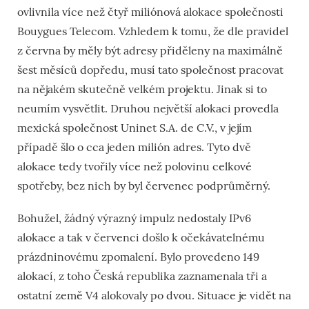
ovlivnila více než čtyř miliónová alokace společnosti
Bouygues Telecom. Vzhledem k tomu, že dle pravidel
z června by měly být adresy přiděleny na maximálně
šest měsíců dopředu, musí tato společnost pracovat
na nějakém skutečně velkém projektu. Jinak si to
neumím vysvětlit. Druhou největší alokaci provedla
mexická společnost Uninet S.A. de C.V., v jejím
případě šlo o cca jeden milión adres. Tyto dvě
alokace tedy tvořily více než polovinu celkové
spotřeby, bez nich by byl červenec podprůměrný.
Bohužel, žádný výrazný impulz nedostaly IPv6
alokace a tak v červenci došlo k očekávatelnému
prázdninovému zpomalení. Bylo provedeno 149
alokací, z toho Česká republika zaznamenala tři a
ostatní země V4 alokovaly po dvou. Situace je vidět na