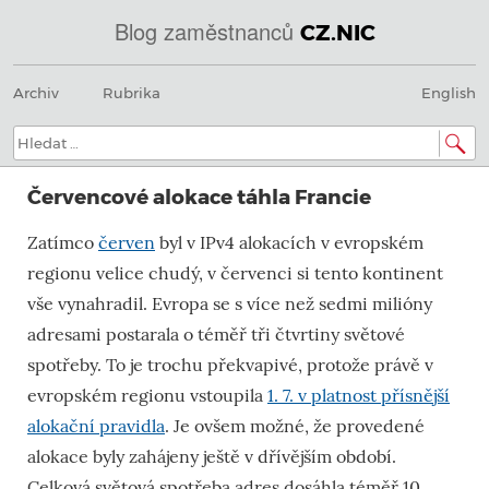
Blog zaměstnanců
CZ.NIC
Menu
Přeskočit
@
Archiv
Rubrika
English
na
obsah
IN
Hledat:
SOA
Červencové alokace táhla Francie
domény.dns.enum.mojeid.internet.
Zatímco
červen
byl v IPv4 alokacích v evropském
nic.cz.
regionu velice chudý, v červenci si tento kontinent
vše vynahradil. Evropa se s více než sedmi milióny
adresami postarala o téměř tři čtvrtiny světové
spotřeby. To je trochu překvapivé, protože právě v
evropském regionu vstoupila
1. 7. v platnost přísnější
alokační pravidla
. Je ovšem možné, že provedené
alokace byly zahájeny ještě v dřívějším období.
Celková světová spotřeba adres dosáhla téměř 10