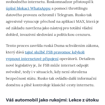
svobodného internetu. Roskomnadzor přistoupil k
úplné blokaci WhatsAppu
a pomocí throttlingu
datového provozu ochromil i Telegram. Rusko tak
agresivně vynucuje přechod na aplikaci MAX, která je
od základu navržena jako nástroj pro totální vládní
dohled, invazivní sledování a politickou cenzuru.
Tento proces završila ruská Duma schválením zákona,
který dává
tajné službě FSB pravomoc kdykoli
vypnout internetové připojení
operátorů. Detailem
nové legislativy je, že FSB může internet odpojit
svévolně, tedy i v situacích, kdy není ohrožena
bezpečnost státu. Rusko tak ovládlo další informační
doménu a plně kontroluje klasické cesty internetu.
Váš automobil jako rukojmí: Lekce z útoku