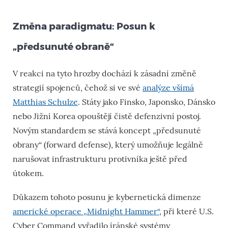
Změna paradigmatu: Posun k
„předsunuté obraně“
V reakci na tyto hrozby dochází k zásadní změně
strategií spojenců, čehož si ve své
analýze všímá
Matthias Schulze
. Státy jako Finsko, Japonsko, Dánsko
nebo Jižní Korea opouštějí čistě defenzivní postoj.
Novým standardem se stává koncept „předsunuté
obrany“ (forward defense), který umožňuje legálně
narušovat infrastrukturu protivníka ještě před
útokem.
Důkazem tohoto posunu je kybernetická dimenze
americké operace „Midnight Hammer“
, při které U.S.
Cyber Command vyřadilo íránské systémy