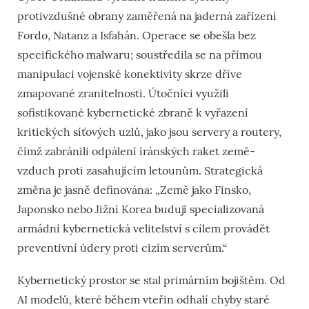
protivzdušné obrany zaměřená na jaderná zařízení
Fordo, Natanz a Isfahán. Operace se obešla bez
specifického malwaru; soustředila se na přímou
manipulaci vojenské konektivity skrze dříve
zmapované zranitelnosti. Útočníci využili
sofistikované kybernetické zbraně k vyřazení
kritických síťových uzlů, jako jsou servery a routery,
čímž zabránili odpálení íránských raket země-
vzduch proti zasahujícím letounům. Strategická
změna je jasně definována: „Země jako Finsko,
Japonsko nebo Jižní Korea budují specializovaná
armádní kybernetická velitelství s cílem provádět
preventivní údery proti cizím serverům.“
Kybernetický prostor se stal primárním bojištěm. Od
AI modelů, které během vteřin odhalí chyby staré