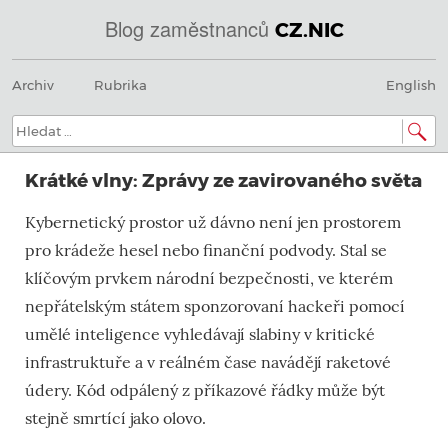
Blog zaměstnanců
CZ.NIC
Menu
Přeskočit
@
Archiv
Rubrika
English
na
obsah
IN
Hledat:
SOA
Krátké vlny: Zprávy ze zavirovaného světa
domény.dns.enum.mojeid.internet.
Kybernetický prostor už dávno není jen prostorem
nic.cz.
pro krádeže hesel nebo finanční podvody. Stal se
klíčovým prvkem národní bezpečnosti, ve kterém
nepřátelským státem sponzorovaní hackeři pomocí
umělé inteligence vyhledávají slabiny v kritické
infrastruktuře a v reálném čase navádějí raketové
údery. Kód odpálený z příkazové řádky může být
stejně smrtící jako olovo.