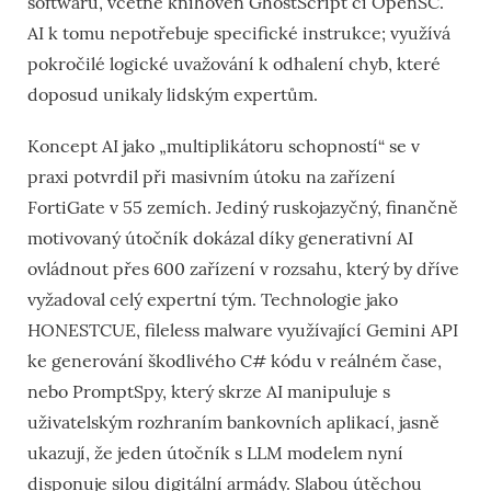
softwaru, včetně knihoven GhostScript či OpenSC.
AI k tomu nepotřebuje specifické instrukce; využívá
pokročilé logické uvažování k odhalení chyb, které
doposud unikaly lidským expertům.
Koncept AI jako „multiplikátoru schopností“ se v
praxi potvrdil při masivním útoku na zařízení
FortiGate v 55 zemích. Jediný ruskojazyčný, finančně
motivovaný útočník dokázal díky generativní AI
ovládnout přes 600 zařízení v rozsahu, který by dříve
vyžadoval celý expertní tým. Technologie jako
HONESTCUE, fileless malware využívající Gemini API
ke generování škodlivého C# kódu v reálném čase,
nebo PromptSpy, který skrze AI manipuluje s
uživatelským rozhraním bankovních aplikací, jasně
ukazují, že jeden útočník s LLM modelem nyní
disponuje silou digitální armády. Slabou útěchou