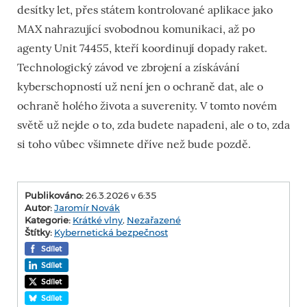
desítky let, přes státem kontrolované aplikace jako
MAX nahrazující svobodnou komunikaci, až po
agenty Unit 74455, kteří koordinují dopady raket.
Technologický závod ve zbrojení a získávání
kyberschopností už není jen o ochraně dat, ale o
ochraně holého života a suverenity. V tomto novém
světě už nejde o to, zda budete napadeni, ale o to, zda
si toho vůbec všimnete dříve než bude pozdě.
Publikováno:
26.3.2026 v 6:35
Autor:
Jaromír Novák
Kategorie:
Krátké vlny
,
Nezařazené
Štítky:
Kybernetická bezpečnost
Sdílet
Sdílet
Sdílet
Sdílet