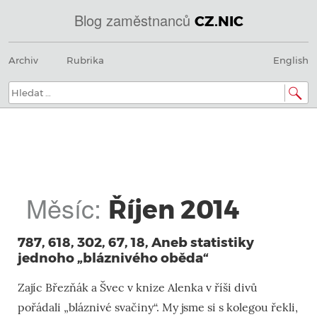
Blog zaměstnanců
CZ.NIC
@
Menu
Přeskočit
IN
Archiv
Rubrika
English
na
SOA
obsah
domény.dns.enum.mojeid.internet.
nic.cz.
Hledat:
Měsíc:
Říjen 2014
787, 618, 302, 67, 18, Aneb statistiky
jednoho „bláznivého oběda“
Zajíc Březňák a Švec v knize Alenka v říši divů
pořádali „bláznivé svačiny“. My jsme si s kolegou řekli,