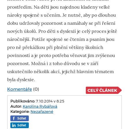
prostředím. Na děti jsou najednou kladeny velké
nároky spojené s učením. Je nutné, aby po dlouhou
dobu udržovaly pozornost a namáhaly se při řešení
nových úkolů. Pro děti s dyslexií je celý proces ještě
náročnější. Potíže spojené se čtením a psaním jsou
pro ně překážkou při plnění většiny školních
povinností a je proto potřeba věnovat jim zvýšenou
pozornost. Možná i z toho důvodu se v září
uskutečnilo několik akcí, jejichž hlavním tématem
byla dyslexie.
Komentáře
(0)
CELÝ ČLÁNEK
Publikováno:
7.10.2014 v 8:25
Autor:
Karolína Rybářová
Kategorie:
Nezařazené
Sdílet
Sdílet