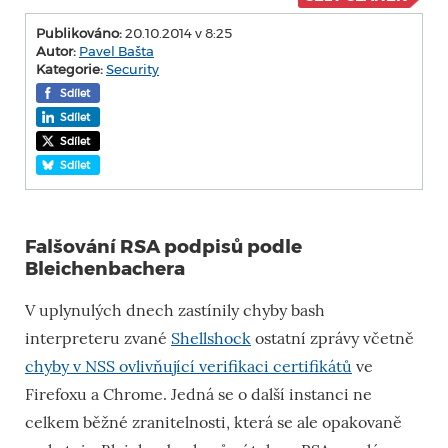
Publikováno:
20.10.2014 v 8:25
Autor:
Pavel Bašta
Kategorie:
Security
Sdílet
Sdílet
Sdílet
Sdílet
Falšování RSA podpisů podle
Bleichenbachera
V uplynulých dnech zastínily chyby bash
interpreteru zvané
Shellshock
ostatní zprávy včetně
chyby v NSS ovlivňující verifikaci certifikátů
ve
Firefoxu a Chrome. Jedná se o další instanci ne
celkem běžné zranitelnosti, která se ale opakovaně