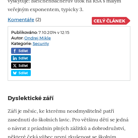
vyskytuje: Bleichenbacherův útok na RSA s malým
veřejným exponentem, typicky 3.
Komentáře
(2)
CELÝ ČLÁNEK
Publikováno:
7.10.2014 v 12:15
Autor:
Ondrej Mikle
Kategorie:
Security
Sdílet
Sdílet
Sdílet
Sdílet
Dyslektické září
Září je měsíc, ke kterému neodmyslitelně patří
zasednutí do školních lavic. Pro většinu dětí se jedná
o návrat z prázdnin plných zážitků a dobrodružství,
některé čeká vůbec první zkušenost se školním