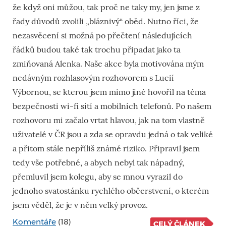
že když oni můžou, tak proč ne taky my, jen jsme z
řady důvodů zvolili „bláznivý“ oběd. Nutno říci, že
nezasvěcení si možná po přečtení následujících
řádků budou také tak trochu připadat jako ta
zmiňovaná Alenka. Naše akce byla motivována mým
nedávným rozhlasovým rozhovorem s Lucií
Výbornou, se kterou jsem mimo jiné hovořil na téma
bezpečnosti wi-fi sítí a mobilních telefonů. Po našem
rozhovoru mi začalo vrtat hlavou, jak na tom vlastně
uživatelé v ČR jsou a zda se opravdu jedná o tak veliké
a přitom stále nepříliš známé riziko. Připravil jsem
tedy vše potřebné, a abych nebyl tak nápadný,
přemluvil jsem kolegu, aby se mnou vyrazil do
jednoho svatostánku rychlého občerstvení, o kterém
jsem věděl, že je v něm velký provoz.
Komentáře
(18)
CELÝ ČLÁNEK