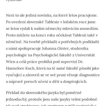
Není to ale jediná novinka, na které letos pracujeme.
Po uvedení slovenské Tablexie v loňském roce jsme
se letos vydali k našim německy mluvicím sousedům.
Proto můžete na konci roku očekávat Tablexii také v
němčině. Na tvorbě překladů a potřebných podkladů
s námi spolupracuje Johanna Ginter, studentka
psychologie na Psychologické fakultě z Universität
Wien a celá práce probíhá pod supervizí Dr.
Hannelore Koch, která na té samé fakultě působí jako
vyučující a zároveň se ve své praxi věnuje diagnostice
a nápravě poruch učení u dětí a dospívajících.
Překlad do slovenského jazyka byl poměrně
jednoduchý, protože jsou naše jazyky velmi podobné
jak svojí strukturou, tak projevem potíží spojených s