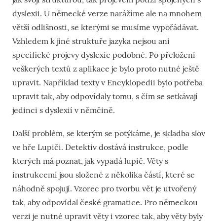
dyslexii. U německé verze narážíme ale na mnohem
větší odlišnosti, se kterými se musíme vypořádávat.
Vzhledem k jiné struktuře jazyka nejsou ani
specifické projevy dyslexie podobné. Po přeložení
veškerých textů z aplikace je bylo proto nutné ještě
upravit. Například texty v Encyklopedii bylo potřeba
upravit tak, aby odpovídaly tomu, s čím se setkávají
jedinci s dyslexií v němčině.
Další problém, se kterým se potýkáme, je skladba slov
ve hře Lupiči. Detektiv dostává instrukce, podle
kterých má poznat, jak vypadá lupič. Věty s
instrukcemi jsou složené z několika částí, které se
náhodně spojují. Vzorec pro tvorbu vět je utvořený
tak, aby odpovídal české gramatice. Pro německou
verzi je nutné upravit věty i vzorec tak, aby věty byly