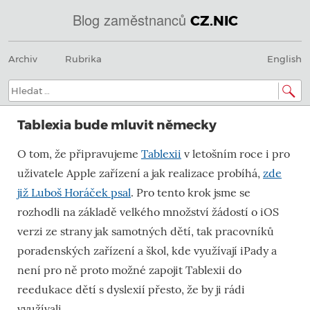
Blog zaměstnanců
CZ.NIC
Menu
Přeskočit
@
Archiv
Rubrika
English
na
obsah
IN
Hledat:
SOA
Tablexia bude mluvit německy
domény.dns.enum.mojeid.internet.
O tom, že připravujeme
Tablexii
v letošním roce i pro
nic.cz.
uživatele Apple zařízení a jak realizace probíhá,
zde
již Luboš Horáček psal
. Pro tento krok jsme se
rozhodli na základě velkého množství žádostí o iOS
verzi ze strany jak samotných dětí, tak pracovníků
poradenských zařízení a škol, kde využívají iPady a
není pro ně proto možné zapojit Tablexii do
reedukace dětí s dyslexií přesto, že by ji rádi
využívali.