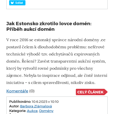
Sdílet
Jak Estonsko zkrotilo lovce domén:
Příběh aukcí domén
V roce 2016 se estonský správce národní domény .ee
postavil čelem k dlouhodobému problému: neférové
technické výhodě tzv. odchytávačů expirovaných
domén. Řešení? Zavést transparentní aukční systém,
který by vytvořil rovné podmínky pro všechny
zájemce. Nebyla to inspirace odjinud, ale čistě interní
iniciativa – s cílem spravedlivosti, nikoliv zisku.
Komentáře
(0)
CELÝ ČLÁNEK
Publikováno:
10.6.2025 v 10:10
Autor:
Barbora Zlámalová
Kategorie:
Aukce
,
Domény