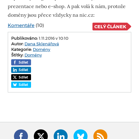
prezentace nebo e-shop. A pak volá k nám, protože
domény jsou přece vždycky na nic.cz:
Komentáře
(10)
CELÝ ČLÁNEK
Publikováno:
1.11.2016 v 10:10
Autor:
Dana Sklenářová
Kategorie:
Domény
Štítky:
Domény
Sdílet
Sdílet
Sdílet
Sdílet