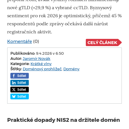
nové gTLD (+29,9 %) a vybrané ccTLD. Byznysový
sentiment pro rok 2026 je optimistický, přičemž 45 %
respondentů podle zprávy očekává další nárůst
registračních aktivit.
Komentáře
(0)
CELÝ ČLÁNEK
Publikováno:
9.4.2026 v 6:50
Autor:
Jaromír Novák
Kategorie:
Krátké vlny
Štítky:
Doménový prohlížeč
,
Domény
Sdílet
Sdílet
Sdílet
Sdílet
Praktické dopady NIS2 na držitele domén