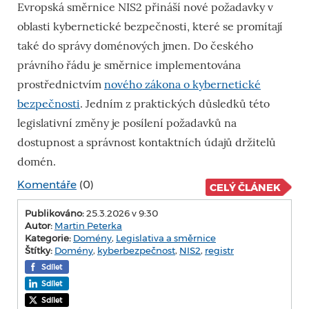
Evropská směrnice NIS2 přináší nové požadavky v
oblasti kybernetické bezpečnosti, které se promítají
také do správy doménových jmen. Do českého
právního řádu je směrnice implementována
prostřednictvím
nového zákona o kybernetické
bezpečnosti
. Jedním z praktických důsledků této
legislativní změny je posílení požadavků na
dostupnost a správnost kontaktních údajů držitelů
domén.
Komentáře
(0)
CELÝ ČLÁNEK
Publikováno:
25.3.2026 v 9:30
Autor:
Martin Peterka
Kategorie:
Domény
,
Legislativa a směrnice
Štítky:
Domény
,
kyberbezpečnost
,
NIS2
,
registr
Sdílet
Sdílet
Sdílet