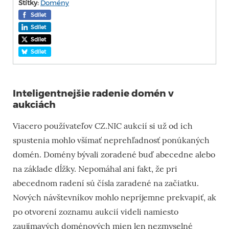
Štítky:
Domény
Sdílet
Sdílet
Sdílet
Sdílet
Inteligentnejšie radenie domén v
aukciách
Viacero používateľov CZ.NIC aukcií si už od ich
spustenia mohlo všímať neprehľadnosť ponúkaných
domén. Domény bývali zoradené buď abecedne alebo
na základe dĺžky. Nepomáhal ani fakt, že pri
abecednom radení sú
čísla zaradené
na začiatku.
Nových návštevníkov mohlo nepríjemne prekvapiť, ak
po otvorení zoznamu aukcií videli namiesto
zaujímavých doménových mien len nezmyselné