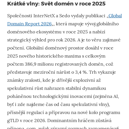
Krátké vlny: Svět domén v roce 2025
Společnosti InterNetX a Sedo vydaly publikaci „
Global
Domain Report 2026
„, která mapuje vývoj globálního
doménového ekosystému v roce 2025 a nabízí
strategický výhled pro rok 2026. A je to věru zajímavé
počtení. Globální doménový prostor dosáhl v roce
2025 nového historického maxima s celkovým
počtem 386,9 milionu registrovaných domén, což
představuje meziroční nárůst o 3,4 %. Trh vykazuje
známky zralosti, kde je dřívější explozivní až
spekulativní růst nahrazen stabilní dynamikou
poháněnou technologickými inovacemi (zejména AI,
byť i zde najdeme čas od času spekulativní vlny),
přísnější regulací a přípravou na nové kolo programu
gTLD v roce 2026. Dominantním hráčem zůstává
přípona .com, avšak výrazný rozmach zaznamenávají