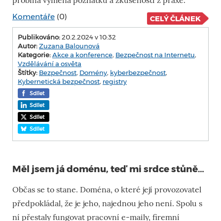
probíhá výměna poznatků a zkušeností z praxe.
Komentáře
(0)
CELÝ ČLÁNEK
Publikováno:
20.2.2024 v 10:32
Autor:
Zuzana Balounová
Kategorie:
Akce a konference
,
Bezpečnost na Internetu
,
Vzdělávání a osvěta
Štítky:
Bezpečnost
,
Domény
,
kyberbezpečnost
,
Kybernetická bezpečnost
,
registry
Sdílet
Sdílet
Sdílet
Sdílet
Měl jsem já doménu, teď mi srdce stůně…
Občas se to stane. Doména, o které její provozovatel
předpokládal, že je jeho, najednou jeho není. Spolu s
ní přestaly fungovat pracovní e-maily, firemní