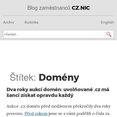
Blog zaměstnanců
CZ.NIC
@
Menu
Přeskočit
IN
Archiv
Rubrika
English
na
SOA
obsah
domény.dns.enum.mojeid.internet.
nic.cz.
Hledat:
Štítek:
Domény
Dva roky aukcí domén: uvolňované .cz má
šanci získat opravdu každý
Aukce .cz domén před nedávnem překročily dva roky
provozu.
Před rokem
jsme se s vámi podělili o čísla za