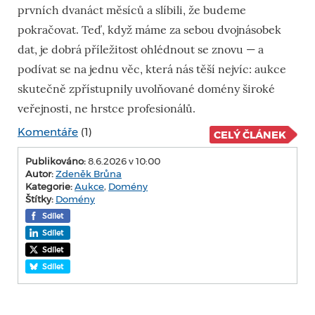
prvních dvanáct měsíců a slíbili, že budeme
pokračovat. Teď, když máme za sebou dvojnásobek
dat, je dobrá příležitost ohlédnout se znovu — a
podívat se na jednu věc, která nás těší nejvíc: aukce
skutečně zpřístupnily uvolňované domény široké
veřejnosti, ne hrstce profesionálů.
Komentáře
(1)
CELÝ ČLÁNEK
Publikováno:
8.6.2026 v 10:00
Autor:
Zdeněk Brůna
Kategorie:
Aukce
,
Domény
Štítky:
Domény
Sdílet
Sdílet
Sdílet
Sdílet