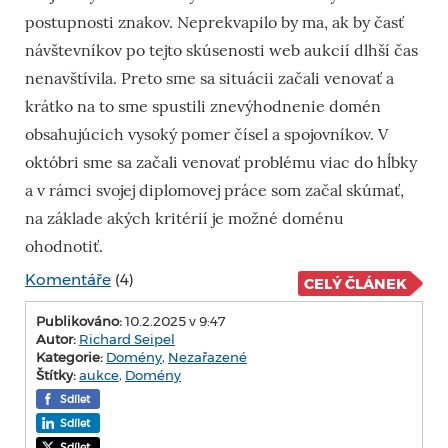
postupnosti znakov. Neprekvapilo by ma, ak by časť
návštevníkov po tejto skúsenosti web aukcií dlhší čas
nenavštívila. Preto sme sa situácii začali venovať a
krátko na to sme spustili znevýhodnenie domén
obsahujúcich vysoký pomer čísel a spojovníkov. V
októbri sme sa začali venovať problému viac do hĺbky
a v rámci svojej diplomovej práce som začal skúmať,
na základe akých kritérií je možné doménu
ohodnotiť.
Komentáře
(4)
CELÝ ČLÁNEK
Publikováno:
10.2.2025 v 9:47
Autor:
Richard Seipel
Kategorie:
Domény
,
Nezařazené
Štítky:
aukce
,
Domény
Sdílet
Sdílet
Sdílet