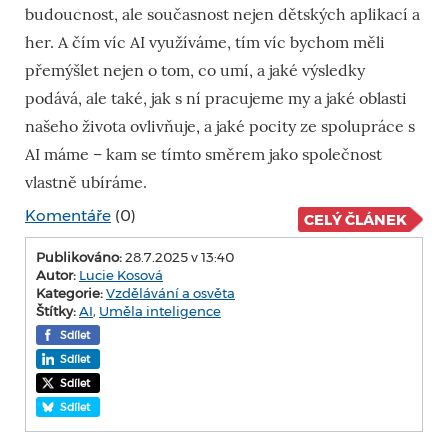
budoucnost, ale současnost nejen dětských aplikací a
her. A čím víc AI využíváme, tím víc bychom měli
přemýšlet nejen o tom, co umí, a jaké výsledky
podává, ale také, jak s ní pracujeme my a jaké oblasti
našeho života ovlivňuje, a jaké pocity ze spolupráce s
AI máme – kam se tímto směrem jako společnost
vlastně ubíráme.
Komentáře
(0)
CELÝ ČLÁNEK
Publikováno:
28.7.2025 v 13:40
Autor:
Lucie Kosová
Kategorie:
Vzdělávání a osvěta
Štítky:
AI
,
Uměla inteligence
Sdílet
Sdílet
Sdílet
Sdílet