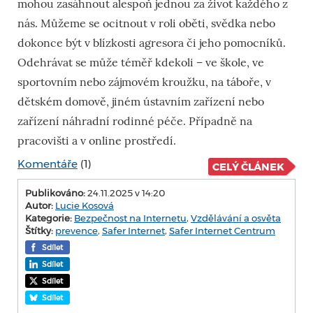
mohou zasáhnout alespoň jednou za život každého z
nás. Můžeme se ocitnout v roli oběti, svědka nebo
dokonce být v blízkosti agresora či jeho pomocníků.
Odehrávat se může téměř kdekoli – ve škole, ve
sportovním nebo zájmovém kroužku, na táboře, v
dětském domově, jiném ústavním zařízení nebo
zařízení náhradní rodinné péče. Případně na
pracovišti a v online prostředí.
Komentáře
(1)
CELÝ ČLÁNEK
Publikováno:
24.11.2025 v 14:20
Autor:
Lucie Kosová
Kategorie:
Bezpečnost na Internetu
,
Vzdělávání a osvěta
Štítky:
prevence
,
Safer Internet
,
Safer Internet Centrum
Sdílet
Sdílet
Sdílet
Sdílet