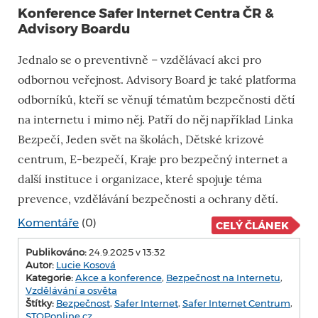
Konference Safer Internet Centra ČR &
Advisory Boardu
Jednalo se o preventivně – vzdělávací akci pro
odbornou veřejnost. Advisory Board je také platforma
odborníků, kteří se věnují tématům bezpečnosti dětí
na internetu i mimo něj. Patří do něj například Linka
Bezpečí, Jeden svět na školách, Dětské krizové
centrum, E-bezpečí, Kraje pro bezpečný internet a
další instituce i organizace, které spojuje téma
prevence, vzdělávání bezpečnosti a ochrany dětí.
Komentáře
(0)
CELÝ ČLÁNEK
Publikováno:
24.9.2025 v 13:32
Autor:
Lucie Kosová
Kategorie:
Akce a konference
,
Bezpečnost na Internetu
,
Vzdělávání a osvěta
Štítky:
Bezpečnost
,
Safer Internet
,
Safer Internet Centrum
,
STOPonline.cz