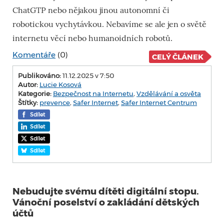
ChatGTP nebo nějakou jinou autonomní či
robotickou vychytávkou. Nebavíme se ale jen o světě
internetu věcí nebo humanoidních robotů.
Komentáře
(0)
CELÝ ČLÁNEK
Publikováno:
11.12.2025 v 7:50
Autor:
Lucie Kosová
Kategorie:
Bezpečnost na Internetu
,
Vzdělávání a osvěta
Štítky:
prevence
,
Safer Internet
,
Safer Internet Centrum
Sdílet
Sdílet
Sdílet
Sdílet
Nebudujte svému dítěti digitální stopu.
Vánoční poselství o zakládání dětských
účtů