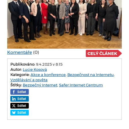
Komentáře
(0)
CELÝ ČLÁNEK
Publikováno:
9.4.2025 v 8:15
Autor:
Lucie Kosová
Kategorie:
Akce a konference
,
Bezpečnost na Internetu
,
Vzdělávání a osvěta
Štítky:
Bezpečný Internet
,
Safer Internet Centrum
Sdílet
Sdílet
Sdílet
Sdílet