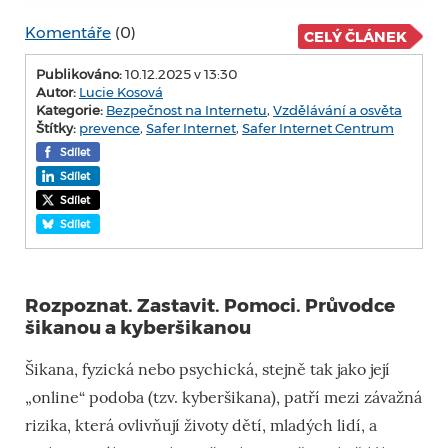
Komentáře
(0)
CELÝ ČLÁNEK
Publikováno:
10.12.2025 v 13:30
Autor:
Lucie Kosová
Kategorie:
Bezpečnost na Internetu
,
Vzdělávání a osvěta
Štítky:
prevence
,
Safer Internet
,
Safer Internet Centrum
Sdílet
Sdílet
Sdílet
Sdílet
Rozpoznat. Zastavit. Pomoci. Průvodce
šikanou a kyberšikanou
Šikana, fyzická nebo psychická, stejně tak jako její
„online“ podoba (tzv. kyberšikana), patří mezi závažná
rizika, která ovlivňují životy dětí, mladých lidí, a