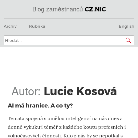
Blog zaměstnanců
CZ.NIC
@
Menu
Přeskočit
IN
Archiv
Rubrika
English
na
SOA
obsah
domény.dns.enum.mojeid.internet.
nic.cz.
Hledat:
Autor:
Lucie Kosová
AI má hranice. A co ty?
Témata spojená s umělou inteligencí na nás dnes a
denně vykukují téměř z každého koutu profesních i
volnočasových činností. Kdo z nás by se nepotkal s