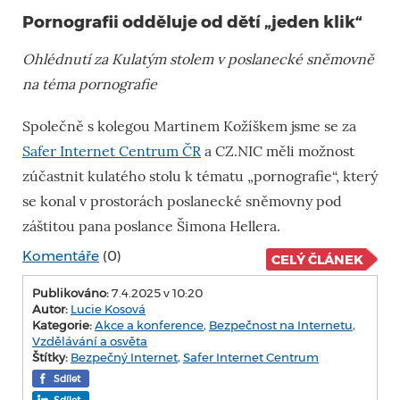
Pornografii odděluje od dětí „jeden klik“
Ohlédnutí za Kulatým stolem v poslanecké sněmovně
na téma pornografie
Společně s kolegou Martinem Kožíškem jsme se za
Safer Internet Centrum ČR
a CZ.NIC měli možnost
zúčastnit kulatého stolu k tématu „pornografie“, který
se konal v prostorách poslanecké sněmovny pod
záštitou pana poslance Šimona Hellera.
Komentáře
(0)
CELÝ ČLÁNEK
Publikováno:
7.4.2025 v 10:20
Autor:
Lucie Kosová
Kategorie:
Akce a konference
,
Bezpečnost na Internetu
,
Vzdělávání a osvěta
Štítky:
Bezpečný Internet
,
Safer Internet Centrum
Sdílet