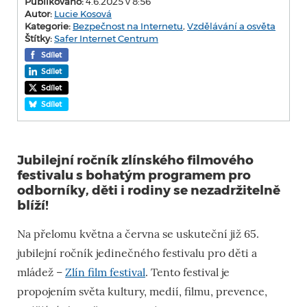
Publikováno:
4.6.2025 v 8:56
Autor:
Lucie Kosová
Kategorie:
Bezpečnost na Internetu
,
Vzdělávání a osvěta
Štítky:
Safer Internet Centrum
Sdílet
Sdílet
Sdílet
Sdílet
Jubilejní ročník zlínského filmového
festivalu s bohatým programem pro
odborníky, děti i rodiny se nezadržitelně
blíží!
Na přelomu května a června se uskuteční již 65.
jubilejní ročník jedinečného festivalu pro děti a
mládež –
Zlín film festival
. Tento festival je
propojením světa kultury, medií, filmu, prevence,