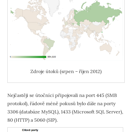
Zdroje útoků (srpen – říjen 2012)
Nejčastěji se útočníci připojovali na port 445 (SMB
protokol), řádově méně pokusů bylo dále na porty
3306 (databáze MySQL), 1433 (Microsoft SQL Server),
80 (HTTP) a 5060 (SIP).