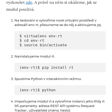
vyzkoušet
zde
. A právě na něm si ukážeme, jak se
modul používá.
Na testování si vytvoříme nové virtuální prostředí v
adresáři env-rt, přesuneme se do něj a aktivujeme jej:
$ virtualenv env-rt

$ cd env-rt

$ source bin/activate
Nainstalujeme modul rt:
(env-rt)$ pip install rt
Spustíme Python v interaktivním režimu:
(env-rt)$ python
Importujeme modul rt a vytvoříme instanci jeho třídy rt
(tři parametry: adresa REST API systému Request
Tracker., uživatelské jméno, heslo):