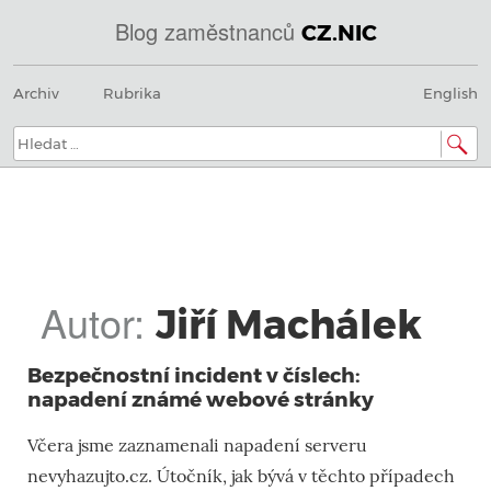
Blog zaměstnanců
CZ.NIC
@
Menu
Přeskočit
IN
Archiv
Rubrika
English
na
SOA
obsah
domény.dns.enum.mojeid.internet.
nic.cz.
Hledat:
Autor:
Jiří Machálek
Bezpečnostní incident v číslech:
napadení známé webové stránky
Včera jsme zaznamenali napadení serveru
nevyhazujto.cz. Útočník, jak bývá v těchto případech