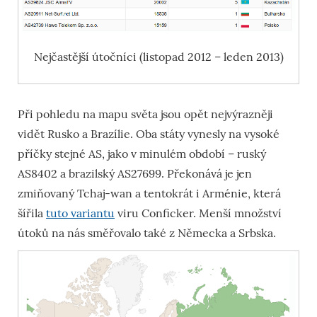
Nejčastější útočníci (listopad 2012 – leden 2013)
Při pohledu na mapu světa jsou opět nejvýrazněji
vidět Rusko a Brazílie. Oba státy vynesly na vysoké
příčky stejné AS, jako v minulém období – ruský
AS8402 a brazilský AS27699. Překonává je jen
zmiňovaný Tchaj-wan a tentokrát i Arménie, která
šířila
tuto variantu
viru Conficker. Menší množství
útoků na nás směřovalo také z Německa a Srbska.