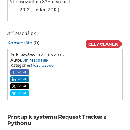
Přihlašování na SSH (listopad
2012 – leden 2013)
Jiří Machálek
Komentáře
(0)
CELÝ ČLÁNEK
Publikováno:
19.2.2013 v 8:15
Autor:
Jiří Machálek
Kategorie:
Nezařazené
Sdílet
Sdílet
Sdílet
Sdílet
Přístup k systému Request Tracker z
Pythonu