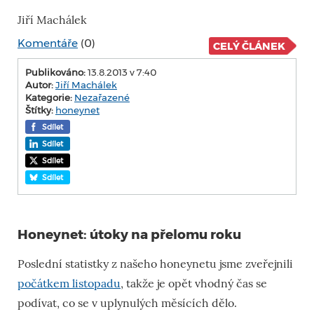
Jiří Machálek
Komentáře
(0)
CELÝ ČLÁNEK
Publikováno:
13.8.2013 v 7:40
Autor:
Jiří Machálek
Kategorie:
Nezařazené
Štítky:
honeynet
Sdílet
Sdílet
Sdílet
Sdílet
Honeynet: útoky na přelomu roku
Poslední statistky z našeho honeynetu jsme zveřejnili
počátkem listopadu
, takže je opět vhodný čas se
podívat, co se v uplynulých měsících dělo.