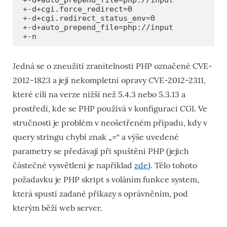
+-d+cgi.force_redirect=0

+-d+cgi.redirect_status_env=0

+-d+auto_prepend_file=php://input

+-n
Jedná se o zneužití zranitelnosti PHP označené CVE-
2012-1823 a její nekompletní opravy CVE-2012-2311,
které cílí na verze nižší než 5.4.3 nebo 5.3.13 a
prostředí, kde se PHP používá v konfiguraci CGI. Ve
stručnosti je problém v neošetřeném případu, kdy v
query stringu chybí znak „=“ a výše uvedené
parametry se předávají při spuštění PHP (jejich
částečné vysvětlení je například
zde
). Tělo tohoto
požadavku je PHP skript s voláním funkce system,
která spustí zadané příkazy s oprávněním, pod
kterým běží web server.