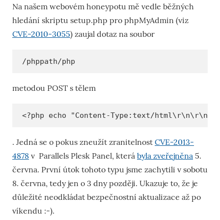
Na našem webovém honeypotu mě vedle běžných
hledání skriptu setup.php pro phpMyAdmin (viz
CVE-2010-3055
) zaujal dotaz na soubor
/phppath/php
metodou POST s tělem
<?php echo "Content-Type:text/html\r\n\r\n";
. Jedná se o pokus zneužít zranitelnost
CVE-2013-
4878
v Parallels Plesk Panel, která
byla zveřejněna
5.
června. První útok tohoto typu jsme zachytili v sobotu
8. června, tedy jen o 3 dny později. Ukazuje to, že je
důležité neodkládat bezpečnostní aktualizace až po
víkendu :-).