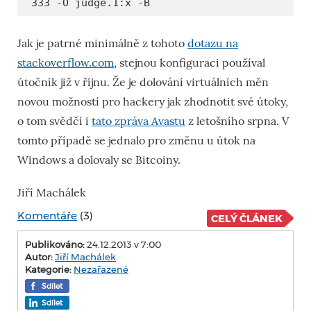
333 -O judge.1:x -B
Jak je patrné minimálně z tohoto
dotazu na
stackoverflow.com
, stejnou konfiguraci používal
útočník již v říjnu. Že je dolování virtuálních měn
novou možností pro hackery jak zhodnotit své útoky,
o tom svědčí i
tato zpráva Avastu
z letošního srpna. V
tomto případě se jednalo pro změnu u útok na
Windows a dolovaly se Bitcoiny.
Jiří Machálek
Komentáře
(3)
CELÝ ČLÁNEK
Publikováno:
24.12.2013 v 7:00
Autor:
Jiří Machálek
Kategorie:
Nezařazené
Sdílet
Sdílet