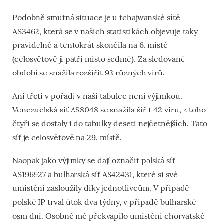
Podobně smutná situace je u tchajwanské sítě
AS3462, která se v našich statistikách objevuje taky
pravidelně a tentokrát skončila na 6. místě
(celosvětově jí patří místo sedmé). Za sledované
období se snažila rozšířit 93 různých virů.
Ani třetí v pořadí v naší tabulce není výjimkou.
Venezuelská síť AS8048 se snažila šířit 42 virů, z toho
čtyři se dostaly i do tabulky deseti nejčetnějších. Tato
síť je celosvětově na 29. místě.
Naopak jako výjimky se dají označit polská síť
AS196927 a bulharská síť AS42431, které si své
umístění zasloužily díky jednotlivcům. V případě
polské IP trval útok dva týdny, v případě bulharské
osm dní. Osobně mě překvapilo umístění chorvatské