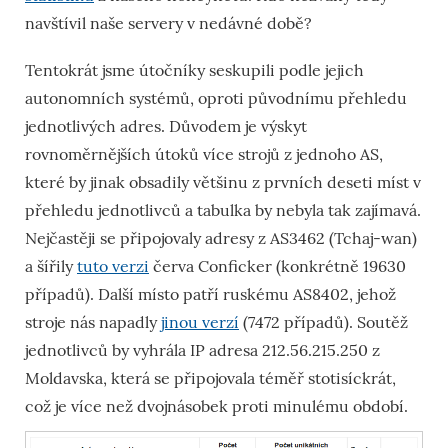
navštívil naše servery v nedávné době?
Tentokrát jsme útočníky seskupili podle jejich
autonomních systémů, oproti původnímu přehledu
jednotlivých adres. Důvodem je výskyt
rovnoměrnějších útoků více strojů z jednoho AS,
které by jinak obsadily většinu z prvních deseti míst v
přehledu jednotlivců a tabulka by nebyla tak zajímavá.
Nejčastěji se připojovaly adresy z AS3462 (Tchaj-wan)
a šířily
tuto verzi
červa Conficker (konkrétně 19630
případů). Další místo patří ruskému AS8402, jehož
stroje nás napadly
jinou verzí
(7472 případů). Soutěž
jednotlivců by vyhrála IP adresa 212.56.215.250 z
Moldavska, která se připojovala téměř stotisíckrát,
což je více než dvojnásobek proti minulému období.