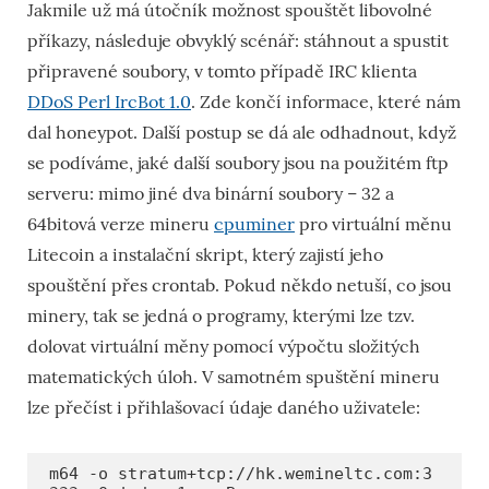
Jakmile už má útočník možnost spouštět libovolné
příkazy, následuje obvyklý scénář: stáhnout a spustit
připravené soubory, v tomto případě IRC klienta
DDoS Perl IrcBot 1.0
. Zde končí informace, které nám
dal honeypot. Další postup se dá ale odhadnout, když
se podíváme, jaké další soubory jsou na použitém ftp
serveru: mimo jiné dva binární soubory – 32 a
64bitová verze mineru
cpuminer
pro virtuální měnu
Litecoin a instalační skript, který zajistí jeho
spouštění přes crontab. Pokud někdo netuší, co jsou
minery, tak se jedná o programy, kterými lze tzv.
dolovat virtuální měny pomocí výpočtu složitých
matematických úloh. V samotném spuštění mineru
lze přečíst i přihlašovací údaje daného uživatele:
m64 -o stratum+tcp://hk.wemineltc.com:3