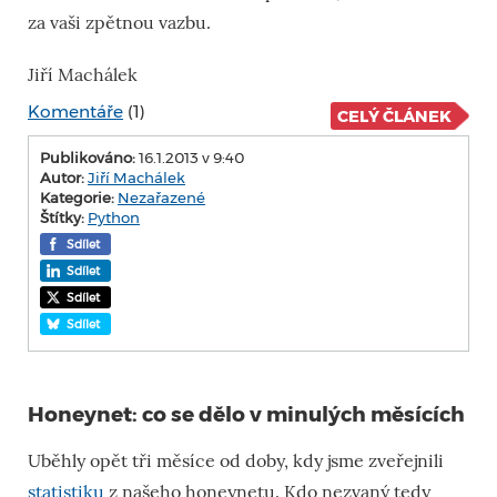
za vaši zpětnou vazbu.
Jiří Machálek
Komentáře
(1)
CELÝ ČLÁNEK
Publikováno:
16.1.2013 v 9:40
Autor:
Jiří Machálek
Kategorie:
Nezařazené
Štítky:
Python
Sdílet
Sdílet
Sdílet
Sdílet
Honeynet: co se dělo v minulých měsících
Uběhly opět tři měsíce od doby, kdy jsme zveřejnili
statistiku
z našeho honeynetu. Kdo nezvaný tedy