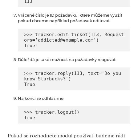
113
Vrácené číslo je ID požadavku, které můžeme využít
pokud chceme například požadavek editovat:
>>> tracker.edit_ticket(113, Request
ors='addicted@example.com')

True
Důležitá je také možnost na požadavky reagovat:
>>> tracker.reply(113, text='Do you 
know Starbucks?')

True
Na konci se odhlásíme:
>>> tracker.logout()

True
Pokud se rozhodnete modul používat, budeme rádi