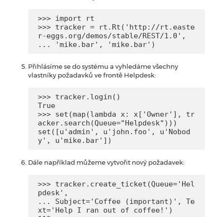
>>> import rt

>>> tracker = rt.Rt('http://rt.easte
r-eggs.org/demos/stable/REST/1.0',

... 'mike.bar', 'mike.bar')
Přihlásíme se do systému a vyhledáme všechny
vlastníky požadavků ve frontě Helpdesk:
>>> tracker.login()

True

>>> set(map(lambda x: x['Owner'], tr
acker.search(Queue="Helpdesk")))

set([u'admin', u'john.foo', u'Nobod
y', u'mike.bar'])
Dále například můžeme vytvořit nový požadavek:
>>> tracker.create_ticket(Queue='Hel
pdesk',

... Subject='Coffee (important)', Te
xt='Help I ran out of coffee!')
