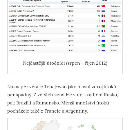
Nejčastější útočníci (srpen – říjen 2012)
Na mapě světa je Tchaj-wan jako hlavní zdroj útoků
nenápadný. Z větších zemí lze vidět tradiční Rusko,
pak Brazílii a Rumunsko. Menší množství útoků
pocházelo také z Francie a Argentiny.