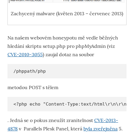
Zachycený malware (květen 2013 – červenec 2013)
Na našem webovém honeypotu mě vedle běžných
hledání skriptu setup.php pro phpMyAdmin (viz
CVE-2010-3055
) zaujal dotaz na soubor
/phppath/php
metodou POST s tělem
<?php echo "Content-Type:text/html\r\n\r\n";
. Jedná se o pokus zneužít zranitelnost
CVE-2013-
4878
v Parallels Plesk Panel, která
byla zveřejněna
5.