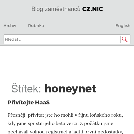
Blog zaměstnanců
CZ.NIC
@
Menu
Přeskočit
IN
Archiv
Rubrika
English
na
SOA
obsah
domény.dns.enum.mojeid.internet.
nic.cz.
Hledat:
Štítek:
honeynet
Přivítejte HaaS
Přesněji, přivítat jste ho mohli v říjnu loňského roku,
kdy jsme spustili jeho beta verzi. Z počátku jsme
nechávali volnou registraci a ladili první nedostatky,