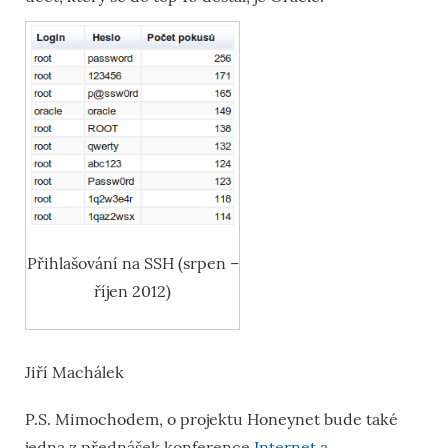
Přihlašování na SSH (srpen –
říjen 2012)
Jiří Machálek
P.S. Mimochodem, o projektu Honeynet bude také
jedna z přednášek konference
Internet a