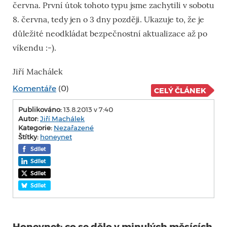
června. První útok tohoto typu jsme zachytili v sobotu
8. června, tedy jen o 3 dny později. Ukazuje to, že je
důležité neodkládat bezpečnostní aktualizace až po
víkendu :-).
Jiří Machálek
Komentáře
(0)
CELÝ ČLÁNEK
Publikováno:
13.8.2013 v 7:40
Autor:
Jiří Machálek
Kategorie:
Nezařazené
Štítky:
honeynet
Sdílet
Sdílet
Sdílet
Sdílet
Honeynet: co se dělo v minulých měsících