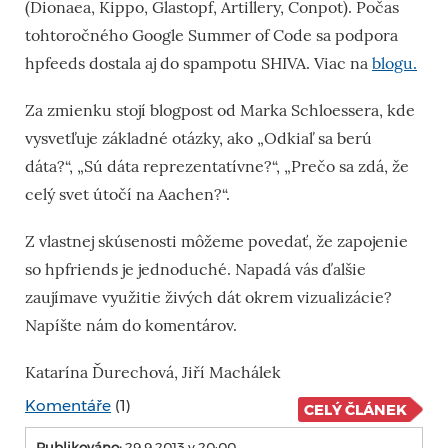
(Dionaea, Kippo, Glastopf, Artillery, Conpot). Počas
tohtoročného Google Summer of Code sa podpora
hpfeeds dostala aj do spampotu SHIVA. Viac na
blogu.
Za zmienku stojí blogpost od Marka Schloessera, kde
vysvetľuje základné otázky, ako „Odkiaľ sa berú
dáta?“, „Sú dáta reprezentatívne?“, „Prečo sa zdá, že
celý svet útočí na Aachen?“.
Z vlastnej skúsenosti môžeme povedať, že zapojenie
so hpfriends je jednoduché. Napadá vás ďalšie
zaujímave využitie živých dát okrem vizualizácie?
Napíšte nám do komentárov.
Katarína Ďurechová, Jiří Machálek
Komentáře
(1)
CELÝ ČLÁNEK
Publikováno:
29.9.2013 v 20:00