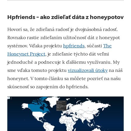
Hpfriends – ako zdieľať dáta z honeypotov
Hovorí sa, že zdieľaná radosť je dvojnásobná radosť.
Rovnako rastie zdieľaním užitočnosť dát z honeypot
systémov. Vďaka projektu
hpfriends
, súčasti
The
Honeynet Project
, je zdieľanie týchto dát veľmi
jednoduché a podnecuje k ďalšiemu využívaniu. My
sme vďaka tomuto projektu
vizualizovali útoky
na náš
honeynet. V tomto článku sa môžete pozrieť na našu
skúsenosť so zapojením do hpfriends.