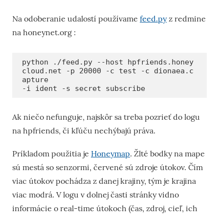
Na odoberanie udalostí používame
feed.py
z redmine
na honeynet.org :
python ./feed.py --host hpfriends.honey
cloud.net -p 20000 -c test -c dionaea.c
apture

-i ident -s secret subscribe
Ak niečo nefunguje, najskôr sa treba pozrieť do logu
na hpfriends, či kľúču nechýbajú práva.
Príkladom použitia je
Honeymap
. Žlté bodky na mape
sú mestá so senzormi, červené sú zdroje útokov. Čím
viac útokov pochádza z danej krajiny, tým je krajina
viac modrá. V logu v dolnej časti stránky vidno
informácie o real-time útokoch (čas, zdroj, cieľ, ich