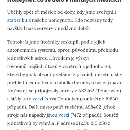
Uběhly opět tři měsíce od doby, kdy jsme zveřejnili
statistiku
z našeho honeynetu. Kdo nezvaný tedy
navštívil naše servery v nedávné době?
Tentokrát jsme útočníky seskupili podle jejich
autonomních systémů, oproti původnímu přehledu
jednotlivých adres. Důvodem je výskyt
rovnoměrnějších útoků více strojů z jednoho AS,
které by jinak obsadily většinu z prvních deseti míst v
přehledu jednotlivců a tabulka by nebyla tak zajímavá.
Nejčastěji se připojovaly adresy z AS3462 (Tchaj-wan)
a šířily
tuto verzi
červa Conficker (konkrétně 19630
případů). Další místo patří ruskému AS8402, jehož
stroje nás napadly
jinou verzí
(7472 případů). Soutěž
jednotlivců by vyhrála IP adresa 212.56.215.250 z