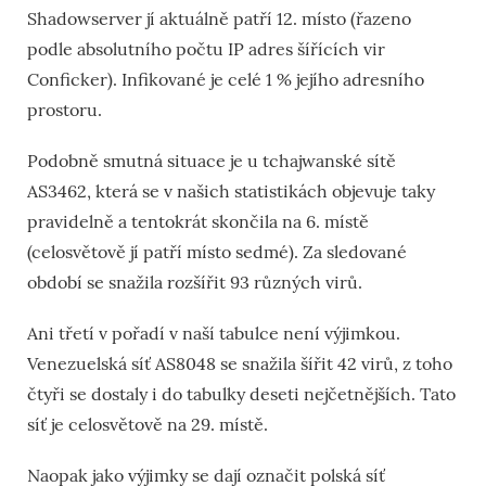
Shadowserver jí aktuálně patří 12. místo (řazeno
podle absolutního počtu IP adres šířících vir
Conficker). Infikované je celé 1 % jejího adresního
prostoru.
Podobně smutná situace je u tchajwanské sítě
AS3462, která se v našich statistikách objevuje taky
pravidelně a tentokrát skončila na 6. místě
(celosvětově jí patří místo sedmé). Za sledované
období se snažila rozšířit 93 různých virů.
Ani třetí v pořadí v naší tabulce není výjimkou.
Venezuelská síť AS8048 se snažila šířit 42 virů, z toho
čtyři se dostaly i do tabulky deseti nejčetnějších. Tato
síť je celosvětově na 29. místě.
Naopak jako výjimky se dají označit polská síť