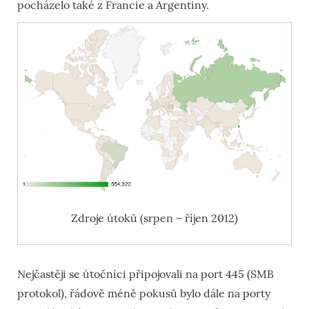
pocházelo také z Francie a Argentiny.
Zdroje útoků (srpen – říjen 2012)
Nejčastěji se útočníci připojovali na port 445 (SMB
protokol), řádově méně pokusů bylo dále na porty