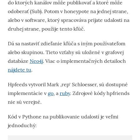
do ktorých kanálov môže publikovať a ktoré môže
odoberať (Sub). Potom v honeypote na jednej strane,
alebo v software, ktorý spracováva prijate udalosti na
druhej strane, použije tento kľúč.
Dá sa nastaviť zdieľanie kľúča s iným používateľom
alebo skupinou. Tieto vzťahy sú uložené v grafovej
databáze
Neo4j
. Viac o implementačných detailoch
nájdete tu
.
Hpfeeds vytvoril Mark ‚rep‘ Schloesser, sú dostupné
implementácie v
go
, a
ruby
. Zdrojové kódy hpfriends
nie sú verejné.
Kód v Pythone na publikovanie udalostí je veľmi
jednoduchý: