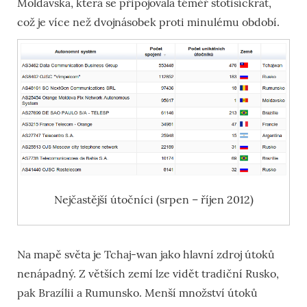
Moldavska, která se připojovala téměř stotisíckrát,
což je více než dvojnásobek proti minulému období.
Nejčastější útočníci (srpen – říjen 2012)
Na mapě světa je Tchaj-wan jako hlavní zdroj útoků
nenápadný. Z větších zemí lze vidět tradiční Rusko,
pak Brazílii a Rumunsko. Menší množství útoků