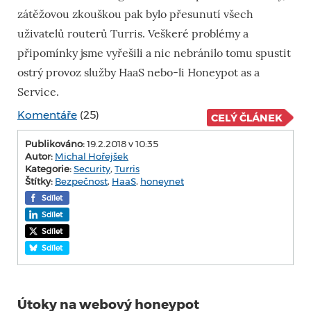
zátěžovou zkouškou pak bylo přesunutí všech
uživatelů routerů Turris. Veškeré problémy a
připomínky jsme vyřešili a nic nebránilo tomu spustit
ostrý provoz služby HaaS nebo-li Honeypot as a
Service.
Komentáře
(25)
CELÝ ČLÁNEK
Publikováno:
19.2.2018 v 10:35
Autor:
Michal Hořejšek
Kategorie:
Security
,
Turris
Štítky:
Bezpečnost
,
HaaS
,
honeynet
Sdílet
Sdílet
Sdílet
Sdílet
Útoky na webový honeypot