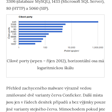
3306 (databáze MySQL), 1433 (Microsoft SQL Server),
80 (HTTP) a 5060 (SIP).
Cílové porty (srpen – říjen 2012), horizontální osa má
logaritmickou škálu
Přehled zachyceného malware výrazně vedou
zmiňované dvě varianty červa Conficker. Další místa
jsou jen v řádech desítek případů a bez výjimky pouze
jiné varianty stejného červa. Mimochodem pokud jste