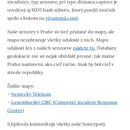
súradnice, typ senzoru, pri type dionaea.capture je
uvedený aj MD5 hash súboru, ktorý použil útočník
spolu s linkom na
virustotal.com
).
Naše senzory v Prahe sú tiež pridané do mapy, ale
mapa nezobrazuje všetky udalosti z nich. Mapu
udalostí len z našich senzorov
nájdete tu
. Databázy
geolokácie nie sú nejak obzvlášť presné, tak máme
Prahu nastavenú ako cieľ ručne. Inak by bol cieľ v
strede republiky.
Ďalšie mapy:
–
Nemecký Telekom
–
Luxemburský CIRC (Computer Incident Response
Center)
S hpfeeds komunikujú všetky naše honeypoty