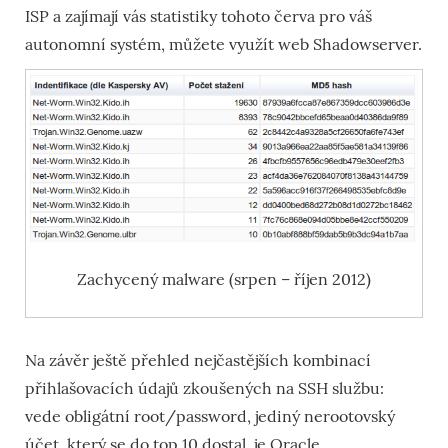
ISP a zajímají vás statistiky tohoto červa pro váš
autonomní systém, můžete využít web Shadowserver.
Zachycený malware (srpen – říjen 2012)
Na závěr ještě přehled nejčastějších kombinací
přihlašovacích údajů zkoušených na SSH službu:
vede obligátní root/password, jediný nerootovský
účet, který se do top 10 dostal, je Oracle.