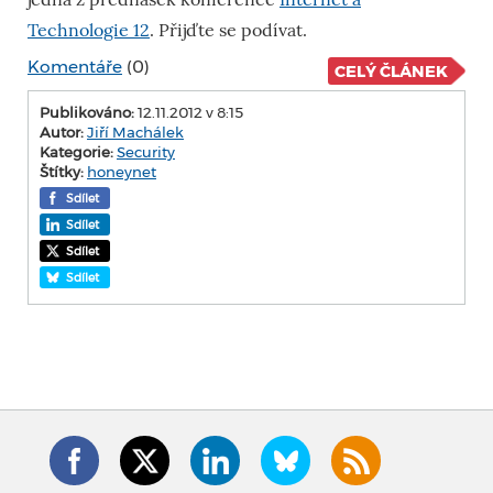
Technologie 12
. Přijďte se podívat.
Komentáře
(0)
CELÝ ČLÁNEK
Publikováno:
12.11.2012 v 8:15
Autor:
Jiří Machálek
Kategorie:
Security
Štítky:
honeynet
Sdílet
Sdílet
Sdílet
Sdílet