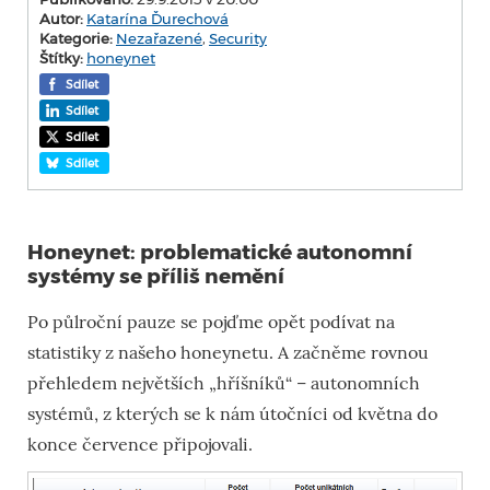
Autor:
Katarína Ďurechová
Kategorie:
Nezařazené
,
Security
Štítky:
honeynet
Sdílet
Sdílet
Sdílet
Sdílet
Honeynet: problematické autonomní
systémy se příliš nemění
Po půlroční pauze se pojďme opět podívat na
statistiky z našeho honeynetu. A začněme rovnou
přehledem největších „hříšníků“ – autonomních
systémů, z kterých se k nám útočníci od května do
konce července připojovali.