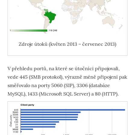
Zdroje útoků (květen 2013 – červenec 2013)
V přehledu portů, na které se útočníci připojovali,
vede 445 (SMB protokol), výrazně méně připojení pak
směřovalo na porty 5060 (SIP), 3306 (databáze
MySQL), 1433 (Microsoft SQL Server) a 80 (HTTP).