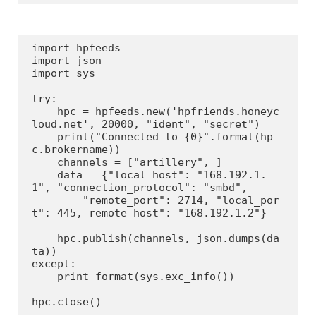
import hpfeeds

import json

import sys

try:

    hpc = hpfeeds.new('hpfriends.honeyc
loud.net', 20000, "ident", "secret")

    print("Connected to {0}".format(hp
c.brokername))

    channels = ["artillery", ]

    data = {"local_host": "168.192.1.
1", "connection_protocol": "smbd",

        "remote_port": 2714, "local_por
t": 445, remote_host": "168.192.1.2"}

    hpc.publish(channels, json.dumps(da
ta))

except:

    print format(sys.exc_info())

hpc.close()