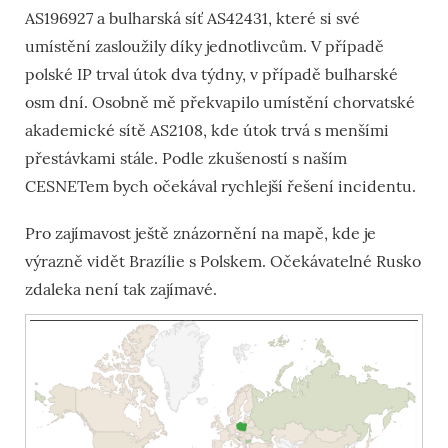
AS196927 a bulharská síť AS42431, které si své
umístění zasloužily díky jednotlivcům. V případě
polské IP trval útok dva týdny, v případě bulharské
osm dní. Osobně mě překvapilo umístění chorvatské
akademické sítě AS2108, kde útok trvá s menšími
přestávkami stále. Podle zkušeností s naším
CESNETem bych očekával rychlejší řešení incidentu.
Pro zajímavost ještě znázornění na mapě, kde je
výrazně vidět Brazílie s Polskem. Očekávatelné Rusko
zdaleka není tak zajímavé.