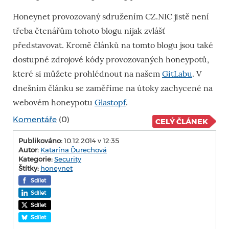
Honeynet provozovaný sdružením CZ.NIC jistě není
třeba čtenářům tohoto blogu nijak zvlášť
představovat. Kromě článků na tomto blogu jsou také
dostupné zdrojové kódy provozovaných honeypotů,
které si můžete prohlédnout na našem
GitLabu
. V
dnešním článku se zaměříme na útoky zachycené na
webovém honeypotu
Glastopf
.
Komentáře
(0)
CELÝ ČLÁNEK
Publikováno:
10.12.2014 v 12:35
Autor:
Katarína Ďurechová
Kategorie:
Security
Štítky:
honeynet
Sdílet
Sdílet
Sdílet
Sdílet