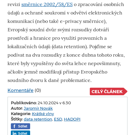
revizi
směrnice 2002/58/ES
o zpracování osobních
údajů a ochraně soukromí v odvětví elektronických
komunikací (nebo také e-privacy směrnice),
Evropský soudní dvůr svými rozsudky dotváří
prostředí a hranice pro využití provozních a
lokalizačních údajů (data retention). Pojďme se
podívat na dva rozsudky z konce dubna tohoto roku,
které byly vypuštěny do světa lehce nepovšimnuty,
ačkoliv jemně modifikují přístup Evropského
soudního dvoru k dané problematice.
Komentáře
(0)
CELÝ ČLÁNEK
Publikováno:
24.10.2024 v 6:30
Autor:
Jaromír Novák
Kategorie:
Krátké vlny
Štítky:
data retention
,
ESD
,
HADOPI
Sdílet
Sdílet