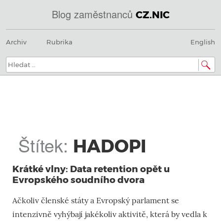
Blog zaměstnanců
CZ.NIC
@
Menu
Přeskočit
IN
Archiv
Rubrika
English
na
SOA
obsah
domény.dns.enum.mojeid.internet.
nic.cz.
Hledat:
Štítek:
HADOPI
Krátké vlny: Data retention opět u
Evropského soudního dvora
Ačkoliv členské státy a Evropský parlament se
intenzivně vyhýbají jakékoliv aktivitě, která by vedla k