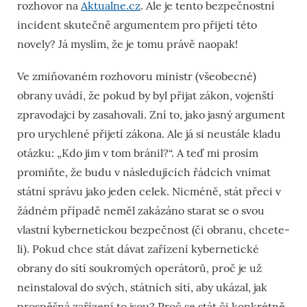
rozhovor na
Aktualne.cz
. Ale je tento bezpečnostní
incident skutečně argumentem pro přijetí této
novely? Já myslím, že je tomu právě naopak!
Ve zmiňovaném rozhovoru ministr (všeobecné)
obrany uvádí, že pokud by byl přijat zákon, vojenští
zpravodajci by zasahovali. Zní to, jako jasný argument
pro urychlené přijetí zákona. Ale já si neustále kladu
otázku: „Kdo jim v tom bránil?“. A teď mi prosím
promiňte, že budu v následujících řádcích vnímat
státní správu jako jeden celek. Nicméně, stát přeci v
žádném případě neměl zakázáno starat se o svou
vlastní kybernetickou bezpečnost (či obranu, chcete-
li). Pokud chce stát dávat zařízení kybernetické
obrany do sítí soukromých operátorů, proč je už
neinstaloval do svých, státních sítí, aby ukázal, jak
prospěšná zařízení to jsou? Proč se stát či konkrétně