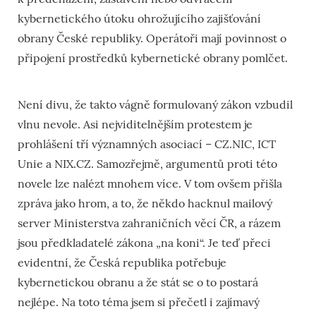
kybernetického útoku ohrožujícího zajišťování
obrany České republiky. Operátoři mají povinnost o
připojení prostředků kybernetické obrany pomlčet.
Není divu, že takto vágně formulovaný zákon vzbudil
vlnu nevole. Asi nejviditelnějším protestem je
prohlášení tří významných asociací – CZ.NIC, ICT
Unie a NIX.CZ. Samozřejmě, argumentů proti této
novele lze nalézt mnohem více. V tom ovšem přišla
zpráva jako hrom, a to, že někdo hacknul mailový
server Ministerstva zahraničních věcí ČR, a rázem
jsou předkladatelé zákona „na koni“. Je teď přeci
evidentní, že Česká republika potřebuje
kybernetickou obranu a že stát se o to postará
nejlépe. Na toto téma jsem si přečetl i zajímavý