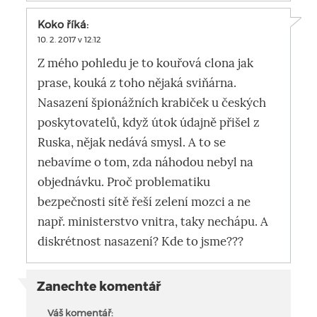
Koko
říká:
10. 2. 2017 v 12:12
Z mého pohledu je to kouřová clona jak
prase, kouká z toho nějaká sviňárna.
Nasazení špionážních krabiček u českých
poskytovatelů, když útok údajně přišel z
Ruska, nějak nedává smysl. A to se
nebavíme o tom, zda náhodou nebyl na
objednávku. Proč problematiku
bezpečnosti sítě řeší zelení mozci a ne
např. ministerstvo vnitra, taky nechápu. A
diskrétnost nasazení? Kde to jsme???
Zanechte komentář
Váš komentář: