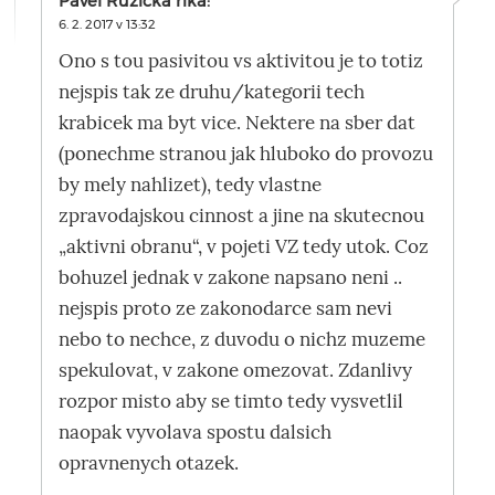
Pavel Ruzicka
říká:
6. 2. 2017 v 13:32
Ono s tou pasivitou vs aktivitou je to totiz
nejspis tak ze druhu/kategorii tech
krabicek ma byt vice. Nektere na sber dat
(ponechme stranou jak hluboko do provozu
by mely nahlizet), tedy vlastne
zpravodajskou cinnost a jine na skutecnou
„aktivni obranu“, v pojeti VZ tedy utok. Coz
bohuzel jednak v zakone napsano neni ..
nejspis proto ze zakonodarce sam nevi
nebo to nechce, z duvodu o nichz muzeme
spekulovat, v zakone omezovat. Zdanlivy
rozpor misto aby se timto tedy vysvetlil
naopak vyvolava spostu dalsich
opravnenych otazek.