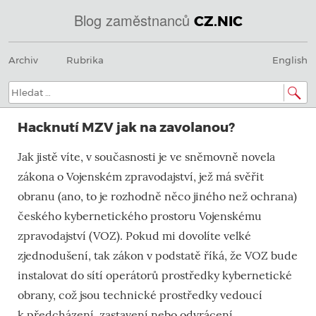
Blog zaměstnanců
CZ.NIC
Menu
Přeskočit
@
Archiv
Rubrika
English
na
obsah
IN
Hledat:
SOA
Hacknutí MZV jak na zavolanou?
domény.dns.enum.mojeid.internet.
Jak jistě víte, v současnosti je ve sněmovně novela
nic.cz.
zákona o Vojenském zpravodajství, jež má svěřit
obranu (ano, to je rozhodně něco jiného než ochrana)
českého kybernetického prostoru Vojenskému
zpravodajství (VOZ). Pokud mi dovolíte velké
zjednodušení, tak zákon v podstatě říká, že VOZ bude
instalovat do sítí operátorů prostředky kybernetické
obrany, což jsou technické prostředky vedoucí
k předcházení, zastavení nebo odvrácení