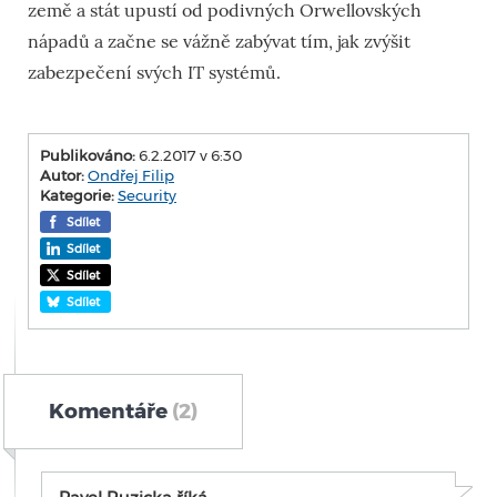
země a stát upustí od podivných Orwellovských
nápadů a začne se vážně zabývat tím, jak zvýšit
zabezpečení svých IT systémů.
Publikováno:
6.2.2017 v 6:30
Autor:
Ondřej Filip
Kategorie:
Security
Sdílet
Sdílet
Sdílet
Sdílet
Komentáře
(2)