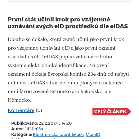
První stát učinil krok pro vzájemné
uznávání svých eID prostředků dle eIDAS
Dlouho se čekalo, která země učiní jako první krok
pro vzájemné uznávání eID a jako první oznámí
v souladu s čl. 7 eIDAS popis svého národního
systému elektronické identifikace. Na první
oznámení čekala Evropská komise 234 dnů od nabytí
účinnosti eIDAS s tím, že oním pionýrem nakonec
není favorizované Estonsko ani Rakousko, ale
Německo.
Komentáře
(0)
CELÝ ČLÁNEK
Publikováno:
22.2.2017 v 14:20
Autor:
Jiří Průša
Kategorie:
Elektronická identifikace
,
MojeID