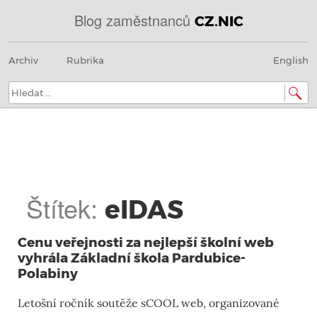
Blog zaměstnanců
CZ.NIC
@
Menu
Přeskočit
IN
Archiv
Rubrika
English
na
SOA
obsah
domény.dns.enum.mojeid.internet.
nic.cz.
Hledat:
Štítek:
eIDAS
Cenu veřejnosti za nejlepší školní web
vyhrála Základní škola Pardubice-
Polabiny
Letošní ročník soutěže sCOOL web, organizované