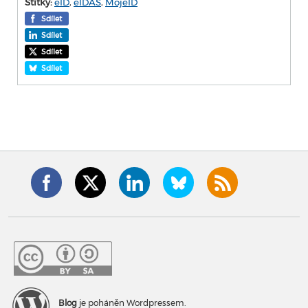
Štítky:
eID
,
eIDAS
,
MojeID
Sdílet
Sdílet
Sdílet
Sdílet
Blog
je poháněn Wordpressem.