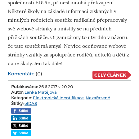
společností EDUin, přinesl mnohá překvapení.
Některé školy na základě informací získaných v
minulých ročnících soutěže radikálně přepracovaly
své webové stránky a umístily se na předních
příčkách soutěže. Organizátory to utvrdilo v názoru,
že tato soutěž má smysl. Nejvíce oceňované webové
stránky vznikly za spolupráce rodičů, učitelů a dětí z
dané školy. Jen tak dále!
Komentáře
(0)
CELÝ ČLÁNEK
Publikováno:
26.6.2017 v 20:20
Autor:
Lenka Matějová
Kategorie:
Elektronická identifikace
,
Nezařazené
Štítky:
eIDAS
Sdílet
Sdílet
Sdílet
Sdílet