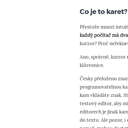
Co je to karet?
Přestože mnozí intuiti
každý počítač má dva
kurzor? Proč neřekne
Ano, správně, kurzor 
klávesnice.
Česky přeloženo zn
programovatelnou kal
kam vkládáte znak. St
textový editor, aby m
editorech je jinak ka
do textu. Ale pozor, 