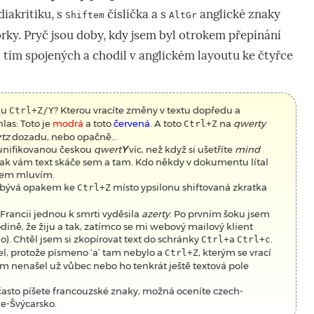
iakritiku, s
číslíčka a s
anglické znaky
Shiftem
AltGr
rky. Pryč jsou doby, kdy jsem byl otrokem přepínání
 tím spojených a chodil v anglickém layoutu ke čtyřce
ku
? Kterou vracíte změny v textu dopředu a
Ctrl+Z/Y
las: Toto je
modrá
a toto
červená
. A toto
na
qwerty
Ctrl+Z
tz
dozadu, nebo opačně…
 unifikovanou českou
qwert
Y
víc, než když si ušetříte
mind
 jak vám text skáče sem a tam. Kdo někdy v dokumentu lítal
o čem mluvím.
o bývá opakem ke
místo ypsilonu shiftovaná zkratka
Ctrl+Z
Francii jednou k smrti vyděsila
azerty
. Po prvním šoku jsem
dině, že žiju a tak, zatímco se mi webový mailový klient
no). Chtěl jsem si zkopírovat text do schránky
.
Ctrl+a
Ctrl+c
el, protože písmeno ‘a’ tam nebylo a
, kterým se vrací
Ctrl+Z
em nenašel už vůbec nebo ho tenkrát ještě textová pole
sto píšete francouzské znaky, možná oceníte czech-
ie-Švýcarsko.