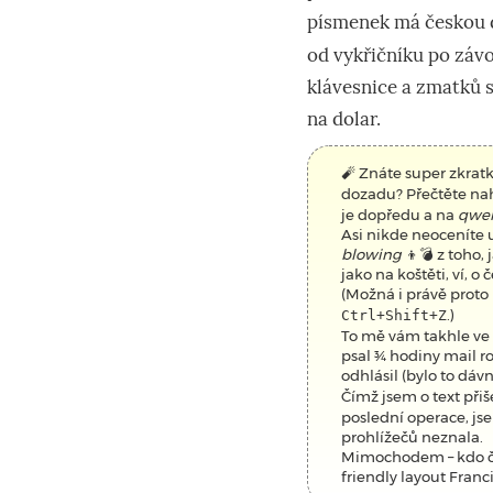
písmenek má českou d
od vykřičníku po závo
klávesnice a zmatků s
na dolar.
🧨 Znáte super zkrat
dozadu? Přečtěte nah
je dopředu a na
qwer
Asi nikde neoceníte
blowing
👦💣 z toho,
jako na koštěti, ví, 
(Možná i právě prot
.)
Ctrl+Shift+Z
To mě vám takhle ve 
psal ¾ hodiny mail ro
odhlásil (bylo to dáv
Čímž jsem o text přiš
poslední operace, js
prohlížečů neznala.
Mimochodem – kdo ča
friendly layout Franc