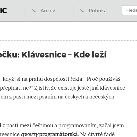
Menu
Přeskočit
Hledat:
na
IC
Archiv
Rubrika
obsah
.internet.
očku: Klávesnice – Kde leží
o, když jsi na prahu dospělosti řekla: “Proč používáš
řepínat, ne?” Zjistiv, že existuje ještě jiná klávesnice
jsem z pasti mezi psaním na českých a nečeských
l z pasti mezi češtinou a programováním, začal jsem
lávesnice
qwerty
programátorská
. Na čtvrté řadě