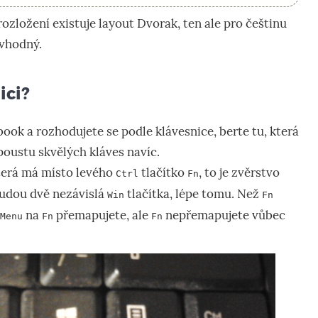
zložení existuje layout Dvorak, ten ale pro češtinu
vhodný.
ici?
book a rozhodujete se podle klávesnice, berte tu, která
oustu skvělých kláves navíc.
terá má místo levého
tlačítko
, to je zvěrstvo
Ctrl
Fn
budou dvě nezávislá
tlačítka, lépe tomu. Než
Win
Fn
na
přemapujete, ale
nepřemapujete vůbec
Menu
Fn
Fn