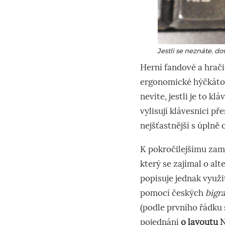
Jestli se neznáte, d
Herní fandové a hrači
ergonomické hýčkátor
nevíte, jestli je to kl
vylisují klávesnici př
nejšťastnější s úplně
K pokročilejšímu zam
který se zajímal o al
popisuje jednak využi
pomocí českých
bigr
(podle prvního řádku 
pojednání
o layoutu N