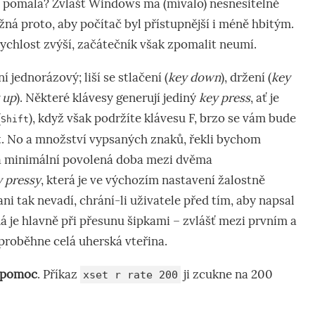
ak pomalá? Zvlášť Windows má (mívalo) nesnesitelně
á proto, aby počítač byl přístupnější i méně hbitým.
 rychlost zvýší, začátečník však zpomalit neumí.
í jednorázový; liší se stlačení (
key down
), držení (
key
 up
). Některé klávesy generují jediný
key press
, ať je
(
), když však podržíte klávesu F, brzo se vám bude
Shift
t. No a množství vypsaných znaků, řekli bychom
vá minimální povolená doba mezi dvěma
y pressy
, která je ve výchozím nastavení žalostně
ni tak nevadí, chrání-li uživatele před tím, aby napsal
ná je hlavně při přesunu šipkami – zvlášť mezi prvním a
proběhne celá uherská vteřina.
 pomoc
. Příkaz
ji zcukne na 200
xset r rate 200