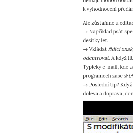
nemají, mohou dostat
k vyhodnocení předá
Ale zůstaňme u edita
→ Například psát spe
desítky let.
→ Vkládat
řídící znak
odentrovat
. A když l
Typicky e-mail, kde
E
programech zase
Shi
→ Poslední tip? Když j
doleva a doprava, dom