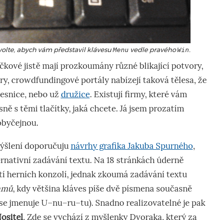
ovolte, abych vám představil klávesu
vedle pravého
.
Menu
Win
čkové jistě mají prozkoumány různé blikající potvory,
y, crowdfundingové portály nabízejí taková tělesa, že
ávesnice, nebo už
družice
. Existují firmy, které vám
esně s těmi tlačítky, jaká chcete. Já jsem prozatím
 obyčejnou.
ýšlení doporučuju
návrhy grafika Jakuba Spurného
,
ternativní zadávání textu. Na 18 stránkách úderně
tí herních konzolí, jednak zkoumá zadávání textu
amů
, kdy většina kláves píše dvě písmena současně
se jmenuje U–nu–ru–tu). Snadno realizovatelné je pak
ositel
. Zde se vychází z myšlenky Dvoraka, který za