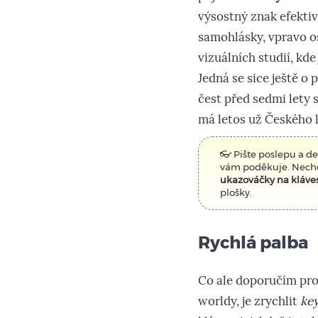
výsostný znak efektiv
samohlásky, vpravo os
vizuálních studií, kde
Jedná se sice ještě o 
čest před sedmi lety 
má letos už Českého l
👓 Pište poslepu a de
vám poděkuje. Nechce
ukazováčky na kláves
plošky.
Rychlá palba
Co ale doporučím pro 
worldy, je zrychlit
key