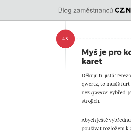
@
Blog zaměstnanců
CZ.N
IN
SOA
domény.dns.enum.mojeid
4.3.
nic.cz.
Myš je pro k
karet
Děkuju ti, jistá Terez
qwertz, to musíš furt p
než
qwertz
, vybředl 
strojích.
Abych ještě vybřednu
používat rozložení k