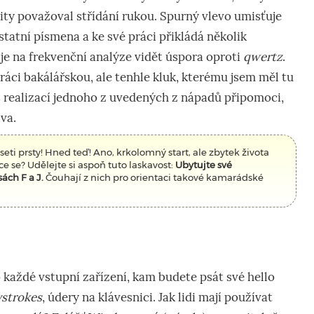
ity považoval střídání rukou. Spurný vlevo umisťuje
tatní písmena a ke své práci přikládá několik
 je na frekvenční analýze vidět úspora oproti
qwertz
.
práci bakálářskou, ale tenhle kluk, kterému jsem měl tu
s realizací jednoho z uvedených z nápadů připomoci,
va.
seti prsty! Hned teď! Ano, krkolomný start, ale zbytek života
 se? Udělejte si aspoň tuto laskavost:
Ubytujte své
ách F a J.
Čouhají z nich pro orientaci takové kamarádské
každé vstupní zařízení, kam budete psát své hello
strokes
, údery na klávesnici. Jak lidi mají používat