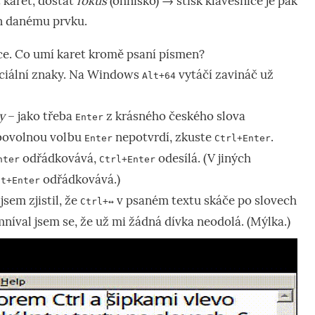
 karet, dostat
fokus
(ohnisko) → stisk klávesnice je pak
n danému prvku.
ce. Co umí karet kromě psaní písmen?
ciální znaky. Na Windows
vytáčí zavináč už
Alt+64
y
– jako třeba
z krásného českého slova
Enter
ibovolnou volbu
nepotvrdí, zkuste
.
Enter
Ctrl+Enter
odřádkovává,
odesílá. (V jiných
nter
Ctrl+Enter
odřádkovává.)
ft+Enter
sem zjistil, že
v psaném textu skáče po slovech
Ctrl+↔︎
níval jsem se, že už mi žádná dívka neodolá. (Mýlka.)