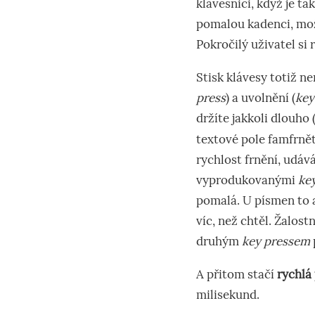
klávesnici, když je t
pomalou kadenci, možn
Pokročilý uživatel si
Stisk klávesy totiž nen
press
) a uvolnění (
key
držíte jakkoli dlouho 
textové pole famfrně
rychlost frnění, udá
vyprodukovanými
ke
pomalá. U písmen to a
víc, než chtěl. Žalost
druhým
key pressem
A přitom stačí
rychlá
milisekund.