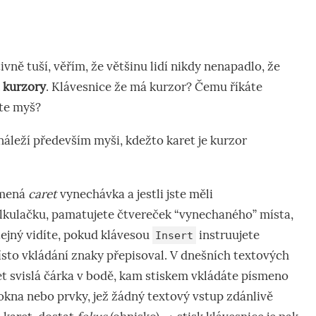
vně tuší, věřím, že většinu lidí nikdy nenapadlo, že
 kurzory
. Klávesnice že má kurzor? Čemu říkáte
te myš?
náleží především myši, kdežto karet je kurzor
amená
caret
vynechávka a jestli jste měli
kulačku, pamatujete čtvereček “vynechaného” místa,
ejný vidíte, pokud klávesou
instruujete
Insert
ísto vkládání znaky přepisoval. V dnešních textových
ret svislá čárka v bodě, kam stiskem vkládáte písmeno
i okna nebo prvky, jež žádný textový vstup zdánlivě