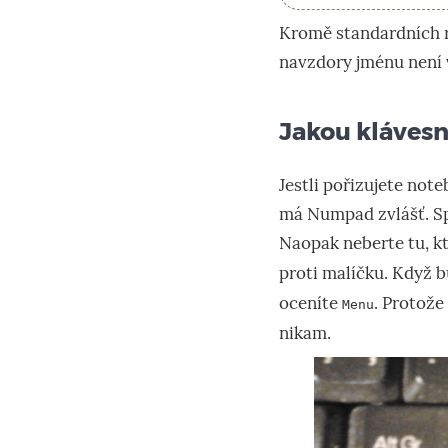
Kromě standardních ro
navzdory jménu není 
Jakou klávesn
Jestli pořizujete note
má Numpad zvlášť. Sp
Naopak neberte tu, k
proti malíčku. Když 
oceníte
. Protože
Menu
nikam.