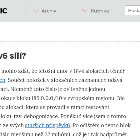
Menu
Přeskočit
Hledat:
na
IC
Archiv
Rubrika
obsah
.internet.
6 sílí?
 mohlo zdát, že letošní únor v IPv4 alokacích téměř
den
. Součet položek v alokačních záznamech udává
ací. Nicméně toto číslo je ovlivněno jednou
alokace bloku 185.0.0.0/10 v evropském regionu. Jde
u alokaci, která se provádí v rámci testování
loku, tzv. debogonizace. Poněkud více jsem o tomto
m ze svých
starších příspěvků
. Po očištění o tento blok
íslu menšímu než 32 miliónů, což je i tak nadprůměr.