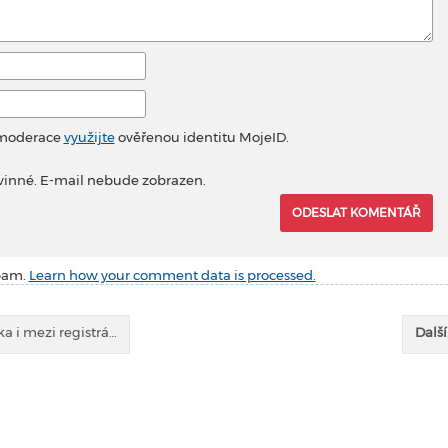
 moderace
využijte
ověřenou identitu MojeID.
vinné. E-mail nebude zobrazen.
spam.
Learn how your comment data is processed.
a i mezi registrá…
Další