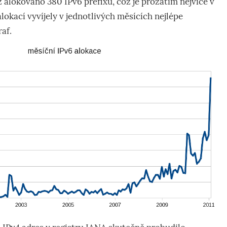
ž alokováno 380 IPv6 prefixů, což je prozatím nejvíce v
 alokací vyvíjely v jednotlivých měsících nejlépe
raf.