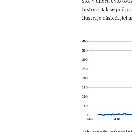
šlo. V únoru bylo toti
historii. Jak se počty
ilustruje následující g