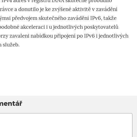
ní IPv4 adres v registru IANA skutečně probudilo
ávce a donutilo je ke zvýšené aktivitě v zavádění
akýmsi předvojem skutečného zavádění IPv6, takže
podobné akceleraci i u jednotlivých poskytovatelů
rzy zavaleni nabídkou připojení po IPv6 i jednotlivých
 služeb.
mentář