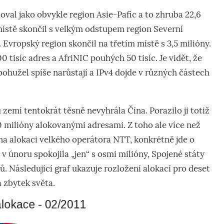
oval jako obvykle region Asie-Pafic a to zhruba 22,6
ístě skončil s velkým odstupem region Severní
 Evropský region skončil na třetím místě s 3,5 milióny.
 tisíc adres a AfriNIC pouhých 50 tisíc. Je vidět, že
bohužel spíše narůstají a IPv4 dojde v různých částech
 zemí tentokrát těsně nevyhrála Čína. Porazilo ji totiž
0 milióny alokovanými adresami. Z toho ale více než
na alokaci velkého operátora NTT, konkrétně jde o
 v únoru spokojila „jen“ s osmi milióny, Spojené státy
ů. Následující graf ukazuje rozložení alokací pro deset
a zbytek světa.