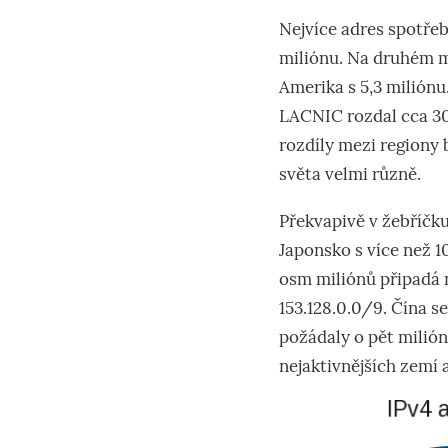
Nejvíce adres spotřeb
miliónu. Na druhém m
Amerika s 5,3 miliónu.
LACNIC rozdal cca 300
rozdíly mezi regiony 
světa velmi různě.
Překvapivě v žebříčku
Japonsko s více než 1
osm miliónů připadá 
153.128.0.0/9. Čína se
požádaly o pět milión
nejaktivnějších zemí 