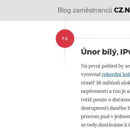
@
Blog zaměstnanců
CZ.N
IN
SOA
domény.dns.enum.mojeid
7.3.
nic.cz.
Únor bílý, IPv
Na první pohled by se
vyrovnal
rekordní le
téměř 36 miliónů alok
nepřesností a tou je 
totiž pouze o dočasno
dostupnosti daného b
procesu psal v jedno
se tedy dostáváme k č