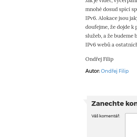
Jak je vidět, vyčerpá
mnohé dosud spící spr
IPv6. Alokace jsou j
doufejme, že dojde k 
služeb, a že budeme b
IPv6 webů a ostatních
Ondřej Filip
Autor:
Ondřej Filip
Zanechte ko
Váš komentář: