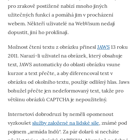
pro zrakově postižené nabízí mnoho jiných
užitečných funkcí a pomáhá jim v procházení
webem. Někteří uživatelé na WebVisum nedají
dopustit, jiní ho proklínají.
Možnost čtení textu z obrázku přinesl
JAWS
13 roku
2011. Narazí-li uživatel na obrázek, který obsahuje
text, JAWS automaticky do oblasti obrázku vsune
kurzor a text přečte, a aby diferencoval
text v
obrázku
od okolního textu, použije odlišný hlas. Jaws
bohužel přečte jen nedeformovaný text, takže pro
většinu obrázků CAPTCHA je nepoužitelný.
Internetoví dobrodruzi by neměli opomenout
vyzkoušet
služby založené na lidské síle
, známé pod
pojmem „armáda Indů“. Za pár dolarů si necháte