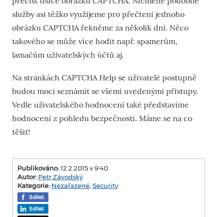
přečíst tisíce obrázků CAPTCHA. Nicméně podobné
služby asi těžko využijeme pro přečtení jednoho
obrázku CAPTCHA řekněme za několik dní. Něco
takového se může více hodit např. spamerům,
lamačům uživatelských účtů aj.
Na stránkách CAPTCHA Help se uživatelé postupně
budou moci seznámit se všemi uvedenými přístupy.
Vedle uživatelského hodnocení také představíme
hodnocení z pohledu bezpečnosti. Máme se na co
těšit!
Publikováno:
12.2.2015 v 9:40
Autor:
Petr Závodský
Kategorie:
Nezařazené
,
Security
Sdílet
Sdílet