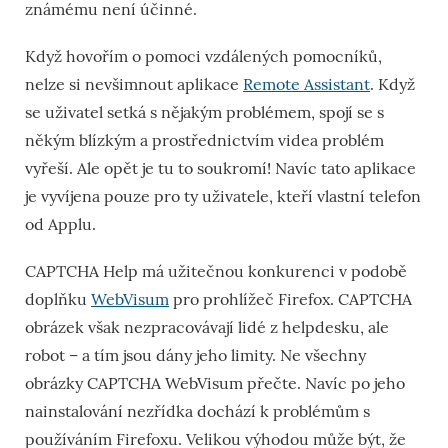
známému není účinné.
Když hovořím o pomoci vzdálených pomocníků,
nelze si nevšimnout aplikace
Remote Assistant
. Když
se uživatel setká s nějakým problémem, spojí se s
někým blízkým a prostřednictvím videa problém
vyřeší. Ale opět je tu to soukromí! Navíc tato aplikace
je vyvíjena pouze pro ty uživatele, kteří vlastní telefon
od Applu.
CAPTCHA Help má užitečnou konkurenci v podobě
doplňku
WebVisum
pro prohlížeč Firefox. CAPTCHA
obrázek však nezpracovávají lidé z helpdesku, ale
robot – a tím jsou dány jeho limity. Ne všechny
obrázky CAPTCHA WebVisum přečte. Navíc po jeho
nainstalování nezřídka dochází k problémům s
používáním Firefoxu. Velikou výhodou může být, že