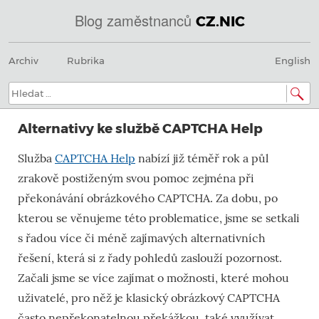
Blog zaměstnanců
CZ.NIC
Menu
Přeskočit
@
Archiv
Rubrika
English
na
obsah
IN
Hledat:
SOA
Alternativy ke službě CAPTCHA Help
domény.dns.enum.mojeid.internet.
Služba
CAPTCHA Help
nabízí již téměř rok a půl
nic.cz.
zrakově postiženým svou pomoc zejména při
překonávání obrázkového CAPTCHA. Za dobu, po
kterou se věnujeme této problematice, jsme se setkali
s řadou více či méně zajímavých alternativních
řešení, která si z řady pohledů zaslouží pozornost.
Začali jsme se více zajímat o možnosti, které mohou
uživatelé, pro něž je klasický obrázkový CAPTCHA
často nepřekonatelnou překážkou, také využívat.