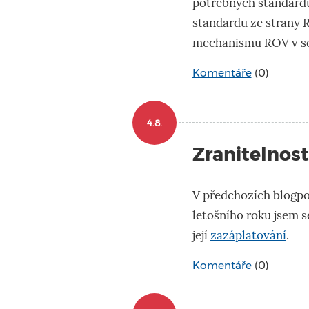
potřebných standardů
standardu ze strany 
mechanismu ROV v so
Komentáře
(0)
4.8.
Zranitelnost
V předchozích blogpo
letošního roku jsem s
její
zazáplatování
.
Komentáře
(0)