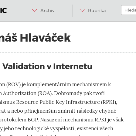
Menu
Přeskočit
Hledat:
na
IC
Archiv
Rubrika
obsah
áš Hlaváček
 Validation v Internetu
tion (ROV) je komplementárním mechanismem k
n Authorization (ROA). Dohromady pak tvoří
smus Resource Public Key Infrastructure (RPKI),
rat a nebo přinejmenším zmírnit následky chybně
protokolem BGP. Nasazení mechanismu RPKI je však
y jeho technologické vyspělosti, existenci všech