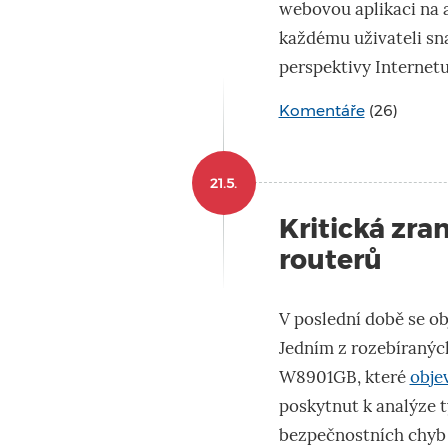
webovou aplikaci na 
každému uživateli sna
perspektivy Internetu
Komentáře
(26)
21.5.
Kritická zr
routerů
V poslední době se ob
Jedním z rozebíranýc
W8901GB, které
obje
poskytnut k analýze
bezpečnostních chyb a 