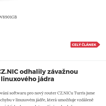
-W8901GB
CELÝ ČLÁNEK
CZ.NIC odhalily závažnou
 linuxového jádra
ování softwaru pro nový router CZ.NICu Turris jsme
 chybu v linuxovém jádře, která umožňuje vzdáleně