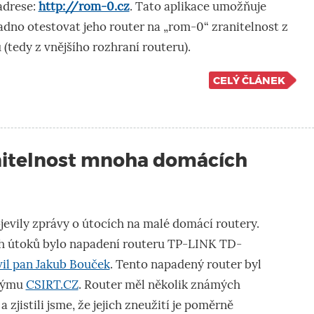
adrese:
http://rom-0.cz
. Tato aplikace umožňuje
dno otestovat jeho router na „rom-0“ zranitelnost z
 (tedy z vnějšího rozhraní routeru).
CELÝ ČLÁNEK
anitelnost mnoha domácích
jevily zprávy o útocích na malé domácí routery.
h útoků bylo napadení routeru TP-LINK TD-
vil pan Jakub Bouček
. Tento napadený router byl
 týmu
CSIRT.CZ
. Router měl několik známých
zjistili jsme, že jejich zneužití je poměrně