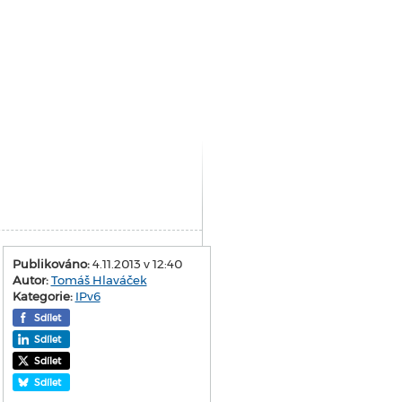
Publikováno:
4.11.2013 v 12:40
Autor:
Tomáš Hlaváček
Kategorie:
IPv6
Sdílet
Sdílet
Sdílet
Sdílet