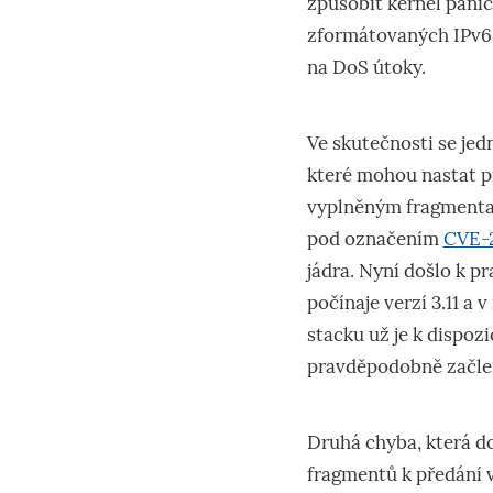
způsobit kernel panic
zformátovaných IPv6 
na DoS útoky.
Ve skutečnosti se jed
které mohou nastat p
vyplněným fragmentat
pod označením
CVE-2
jádra. Nyní došlo k p
počínaje verzí 3.11 a 
stacku už je k dispoz
pravděpodobně začlen
Druhá chyba, která d
fragmentů k předání v