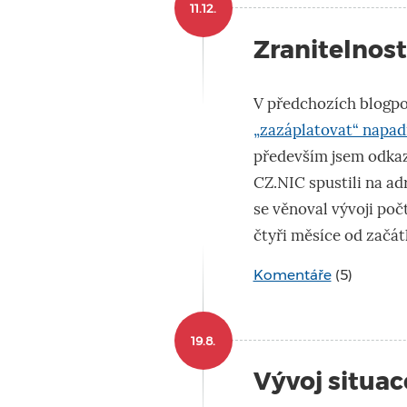
11.12.
Zranitelnost
V předchozích blogpo
„zazáplatovat“ napad
především jsem odkaz
CZ.NIC spustili na a
se věnoval vývoji po
čtyři měsíce od začát
Komentáře
(5)
19.8.
Vývoj situa