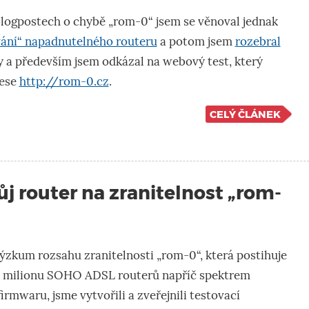
logpostech o chybě „rom-0“ jsem se věnoval jednak
vání“ napadnutelného routeru
a potom jsem
rozebral
y a především jsem odkázal na webový test, který
rese
http://rom-0.cz
.
CELÝ ČLÁNEK
ůj router na zranitelnost „rom-
ýzkum rozsahu zranitelnosti „rom-0“, která postihuje
5 milionu SOHO ADSL routerů napříč spektrem
firmwaru, jsme vytvořili a zveřejnili testovací