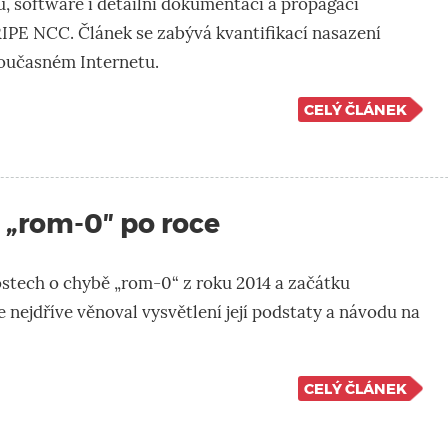
, software i detailní dokumentaci a propagaci
RIPE NCC. Článek se zabývá kvantifikací nasazení
učasném Internetu.
CELÝ ČLÁNEK
 „rom-0″ po roce
stech o chybě „rom-0“ z roku 2014 a začátku
e nejdříve věnoval vysvětlení její podstaty a návodu na
CELÝ ČLÁNEK