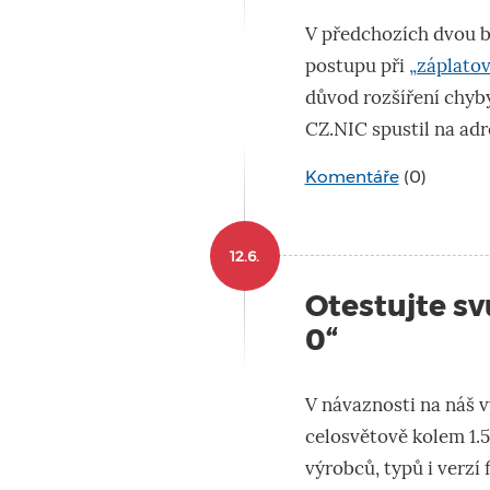
V předchozích dvou b
postupu při
„záplato
důvod rozšíření chyb
CZ.NIC spustil na ad
Komentáře
(0)
12.6.
Otestujte sv
0“
V návaznosti na náš v
celosvětově kolem 1.
výrobců, typů i verzí 