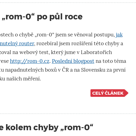
 „rom-0“ po půl roce
stech o chybě „rom-0“ jsem se věnoval postupu,
jak
nutelný router
, rozebíral jsem rozšíření této chyby a
oval na webový test, který jsme v Laboratořích
drese
http://rom-0.cz
.
Poslední blogpost
na toto téma
čtu napadnutelných boxů v ČR a na Slovensku za první
ku našich měření.
CELÝ ČLÁNEK
ce kolem chyby „rom-0“