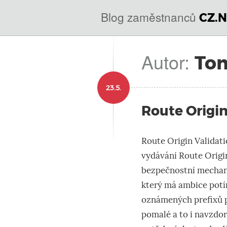
@
IN
Blog zaměstnanců
CZ.N
SOA
domény.dns.enum.mojeid.internet.
nic.cz.
Autor:
Tom
23.5.
Route Origin
Route Origin Valida
vydávání Route Origi
bezpečnostní mechani
který má ambice potí
oznámených prefixů 
pomalé a to i navzdor