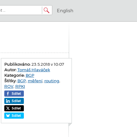
English
Publikováno:
23.5.2018 v 10:07
Autor:
Tomáš Hlaváček
Kategorie:
BGP
Štítky:
BGP
,
měření
,
routing
,
ROV
,
RPKI
Sdílet
Sdílet
Sdílet
Sdílet