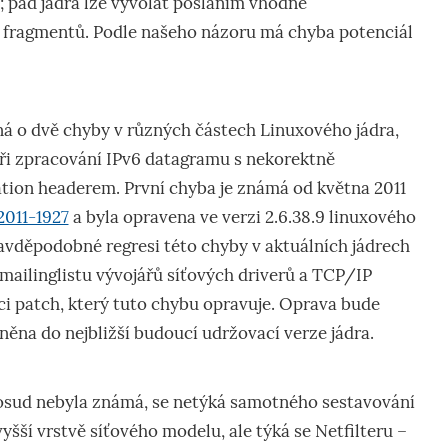
; pád jádra lze vyvolat posláním vhodně
fragmentů. Podle našeho názoru má chyba potenciál
ná o dvě chyby v různých částech Linuxového jádra,
ři zpracování IPv6 datagramu s nekorektně
ion headerem. První chyba je známá od května 2011
011-1927
a byla opravena ve verzi 2.6.38.9 linuxového
ravděpodobné regresi této chyby v aktuálních jádrech
v mailinglistu vývojářů síťových driverů a TCP/IP
ici patch, který tuto chybu opravuje. Oprava bude
ěna do nejbližší budoucí udržovací verze jádra.
osud nebyla známá, se netýká samotného sestavování
yšší vrstvě síťového modelu, ale týká se Netfilteru –