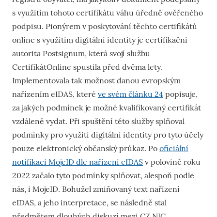
s využitím tohoto certifikátu váhu úředně ověřeného
podpisu. Pionýrem v poskytování těchto certifikátů
online s využitím digitální identity je certifikační
autorita Postsignum, která svojí službu
CertifikátOnline spustila před dvěma lety.
Implementovala tak možnost danou evropským
nařízením eIDAS, které
ve svém článku 24
popisuje,
za jakých podmínek je možné kvalifikovaný certifikát
vzdáleně vydat. Při spuštění této služby splňoval
podmínky pro využití digitální identity pro tyto účely
pouze elektronický občanský průkaz. Po
oficiální
notifikaci MojeID dle nařízení eIDAS
v polovině roku
2022 začalo tyto podmínky splňovat, alespoň podle
nás, i MojeID. Bohužel zmiňovaný text nařízení
eIDAS, a jeho interpretace, se následně stal
předmětem dlouhých diskuzí mezi CZ.NIC,