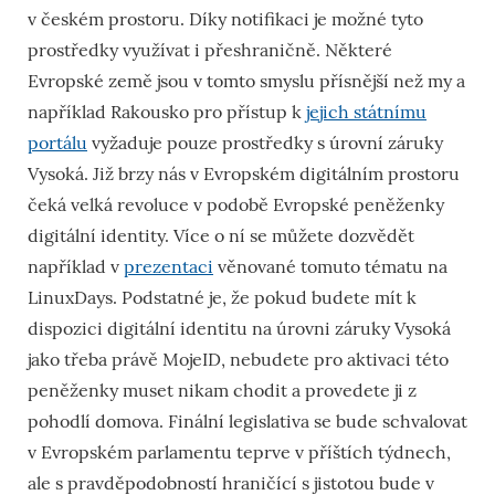
v českém prostoru. Díky notifikaci je možné tyto
prostředky využívat i přeshraničně. Některé
Evropské země jsou v tomto smyslu přísnější než my a
například Rakousko pro přístup k
jejich státnímu
portálu
vyžaduje pouze prostředky s úrovní záruky
Vysoká. Již brzy nás v Evropském digitálním prostoru
čeká velká revoluce v podobě Evropské peněženky
digitální identity. Více o ní se můžete dozvědět
například v
prezentaci
věnované tomuto tématu na
LinuxDays. Podstatné je, že pokud budete mít k
dispozici digitální identitu na úrovni záruky Vysoká
jako třeba právě MojeID, nebudete pro aktivaci této
peněženky muset nikam chodit a provedete ji z
pohodlí domova. Finální legislativa se bude schvalovat
v Evropském parlamentu teprve v příštích týdnech,
ale s pravděpodobností hraničící s jistotou bude v