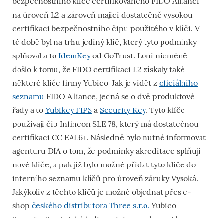
bezpečnostního klíče certifikovaného FIDO Alliancí
na úroveň L2 a zároveň mající dostatečně vysokou
certifikaci bezpečnostního čipu použitého v klíči. V
té době byl na trhu jediný klíč, který tyto podmínky
splňoval a to
IdemKey
od GoTrust. Loni nicméně
došlo k tomu, že FIDO certifikaci L2 získaly také
některé klíče firmy Yubico. Jak je vidět z
oficiálního
seznamu
FIDO Alliance, jedná se o dvě produktové
řady a to
Yubikey FIPS
a
Security Key
. Tyto klíče
používají čip Infineon SLE 78, který má dostatečnou
certifikaci CC EAL6+. Následně bylo nutné informovat
agenturu DIA o tom, že podmínky akreditace splňují
nové klíče, a pak již bylo možné přidat tyto klíče do
interního seznamu klíčů pro úroveň záruky Vysoká.
Jakýkoliv z těchto klíčů je možné objednat přes e-
shop
českého distributora Three s.r.o.
Yubico