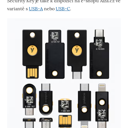
Security Key je také k dispozici na e-shopu Alza.cz ve
variantě s
USB-A
nebo
USB-C
.