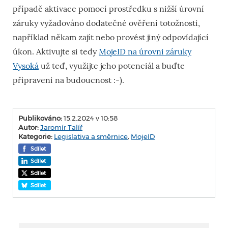
případě aktivace pomocí prostředku s nižší úrovní
záruky vyžadováno dodatečné ověření totožnosti,
například někam zajít nebo provést jiný odpovídající
úkon. Aktivujte si tedy
MojeID na úrovni záruky
Vysoká
už teď, využijte jeho potenciál a buďte
připraveni na budoucnost :-).
Publikováno:
15.2.2024 v 10:58
Autor:
Jaromír Talíř
Kategorie:
Legislativa a směrnice
,
MojeID
Sdílet
Sdílet
Sdílet
Sdílet