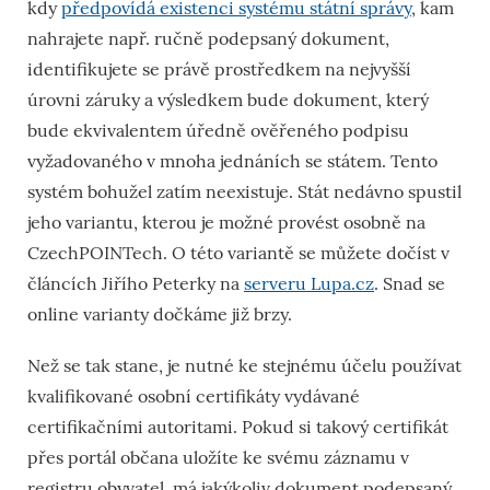
kdy
předpovídá existenci systému státní správy
, kam
nahrajete např. ručně podepsaný dokument,
identifikujete se právě prostředkem na nejvyšší
úrovni záruky a výsledkem bude dokument, který
bude ekvivalentem úředně ověřeného podpisu
vyžadovaného v mnoha jednáních se státem. Tento
systém bohužel zatím neexistuje. Stát nedávno spustil
jeho variantu, kterou je možné provést osobně na
CzechPOINTech. O této variantě se můžete dočíst v
článcích Jiřího Peterky na
serveru Lupa.cz
. Snad se
online varianty dočkáme již brzy.
Než se tak stane, je nutné ke stejnému účelu používat
kvalifikované osobní certifikáty vydávané
certifikačními autoritami. Pokud si takový certifikát
přes portál občana uložíte ke svému záznamu v
registru obyvatel, má jakýkoliv dokument podepsaný