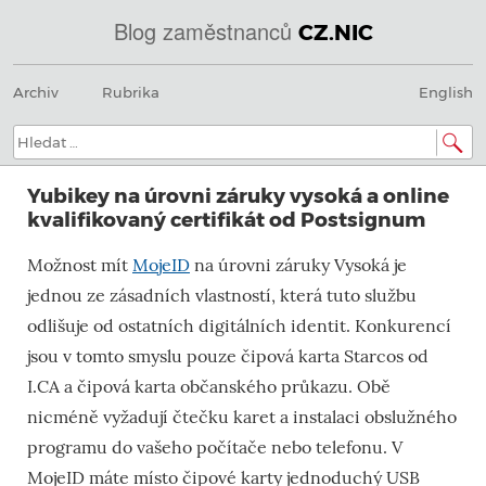
Blog zaměstnanců
CZ.NIC
Menu
Přeskočit
@
Archiv
Rubrika
English
na
obsah
IN
Hledat:
SOA
Yubikey na úrovni záruky vysoká a online
domény.dns.enum.mojeid.internet.
kvalifikovaný certifikát od Postsignum
nic.cz.
Možnost mít
MojeID
na úrovni záruky Vysoká je
jednou ze zásadních vlastností, která tuto službu
odlišuje od ostatních digitálních identit. Konkurencí
jsou v tomto smyslu pouze čipová karta Starcos od
I.CA a čipová karta občanského průkazu. Obě
nicméně vyžadují čtečku karet a instalaci obslužného
programu do vašeho počítače nebo telefonu. V
MojeID máte místo čipové karty jednoduchý USB