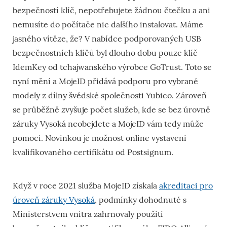
bezpečností klíč, nepotřebujete žádnou čtečku a ani
nemusíte do počítače nic dalšího instalovat. Máme
jasného vítěze, že? V nabídce podporovaných USB
bezpečnostních klíčů byl dlouho dobu pouze klíč
IdemKey od tchajwanského výrobce GoTrust. Toto se
nyní mění a MojeID přidává podporu pro vybrané
modely z dílny švédské společnosti Yubico. Zároveň
se průběžně zvyšuje počet služeb, kde se bez úrovně
záruky Vysoká neobejdete a MojeID vám tedy může
pomoci. Novinkou je možnost online vystavení
kvalifikovaného certifikátu od Postsignum.
Když v roce 2021 služba MojeID získala
akreditaci pro
úroveň záruky Vysoká
, podmínky dohodnuté s
Ministerstvem vnitra zahrnovaly použití