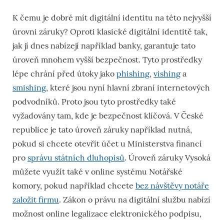
K čemu je dobré mít digitální identitu na této nejvyšší
úrovni záruky? Oproti klasické digitální identitě tak,
jak jí dnes nabízejí například banky, garantuje tato
úroveň mnohem vyšší bezpečnost. Tyto prostředky
lépe chrání před útoky jako
phishing
,
vishing
a
smishing
, které jsou nyní hlavní zbraní internetových
podvodníků. Proto jsou tyto prostředky také
vyžadovány tam, kde je bezpečnost klíčová. V České
republice je tato úroveň záruky například nutná,
pokud si chcete otevřít účet u Ministerstva financí
pro
správu státních dluhopisů
. Úroveň záruky Vysoká
můžete využít také v online systému Notářské
komory, pokud například chcete
bez návštěvy notáře
založit firmu
. Zákon o právu na digitální službu nabízí
možnost online legalizace elektronického podpisu,