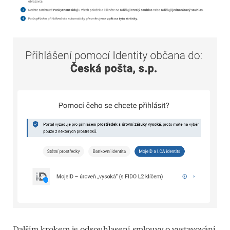
Dalším krokem je odsouhlasení smlouvy o vystavování