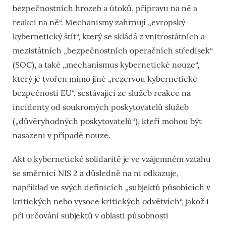
bezpečnostních hrozeb a útoků, přípravu na ně a
reakci na ně“. Mechanismy zahrnují „evropský
kybernetický štít“, který se skládá z vnitrostátních a
mezistátních „bezpečnostních operačních středisek“
(SOC), a také „mechanismus kybernetické nouze“,
který je tvořen mimo jiné „rezervou kybernetické
bezpečnosti EU“, sestávající ze služeb reakce na
incidenty od soukromých poskytovatelů služeb
(„důvěryhodných poskytovatelů“), kteří mohou být
nasazeni v případě nouze.
Akt o kybernetické solidaritě je ve vzájemném vztahu
se směrnicí NIS 2 a důsledně na ni odkazuje,
například ve svých definicích „subjektů působících v
kritických nebo vysoce kritických odvětvích“, jakož i
při určování subjektů v oblasti působnosti