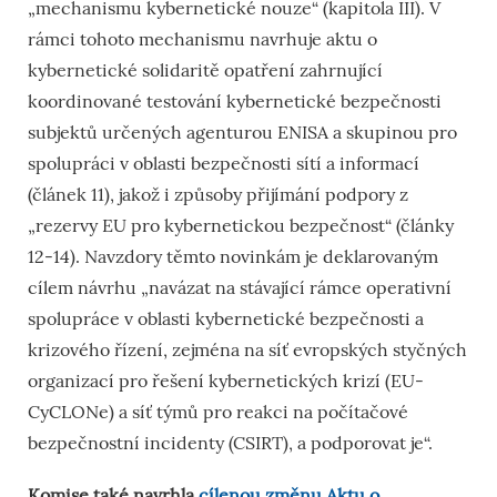
„mechanismu kybernetické nouze“ (kapitola III). V
rámci tohoto mechanismu navrhuje aktu o
kybernetické solidaritě opatření zahrnující
koordinované testování kybernetické bezpečnosti
subjektů určených agenturou ENISA a skupinou pro
spolupráci v oblasti bezpečnosti sítí a informací
(článek 11), jakož i způsoby přijímání podpory z
„rezervy EU pro kybernetickou bezpečnost“ (články
12-14). Navzdory těmto novinkám je deklarovaným
cílem návrhu „navázat na stávající rámce operativní
spolupráce v oblasti kybernetické bezpečnosti a
krizového řízení, zejména na síť evropských styčných
organizací pro řešení kybernetických krizí (EU-
CyCLONe) a síť týmů pro reakci na počítačové
bezpečnostní incidenty (CSIRT), a podporovat je“.
Komise také navrhla
cílenou změnu Aktu o