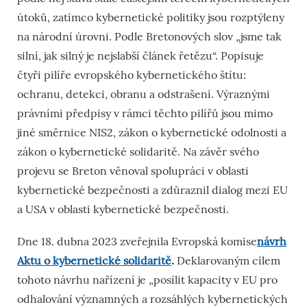
útoků, zatímco kybernetické politiky jsou rozptýleny
na národní úrovni. Podle Bretonových slov „jsme tak
silní, jak silný je nejslabší článek řetězu“. Popisuje
čtyři pilíře evropského kybernetického štítu:
ochranu, detekci, obranu a odstrašení. Výraznými
právními předpisy v rámci těchto pilířů jsou mimo
jiné směrnice NIS2, zákon o kybernetické odolnosti a
zákon o kybernetické solidaritě. Na závěr svého
projevu se Breton věnoval spolupráci v oblasti
kybernetické bezpečnosti a zdůraznil dialog mezi EU
a USA v oblasti kybernetické bezpečnosti.
Dne 18. dubna 2023 zveřejnila Evropská komise
návrh
Aktu o kybernetické solidaritě
.
Deklarovaným cílem
tohoto návrhu nařízení je „posílit kapacity v EU pro
odhalování významných a rozsáhlých kybernetických