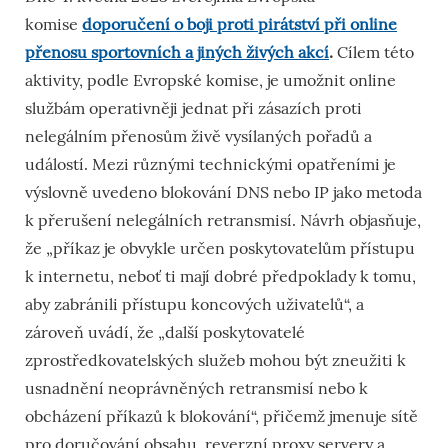
komise
doporučení o boji proti pirátství při online
přenosu sportovních a jiných živých akcí
.
Cílem této
aktivity, podle Evropské komise, je umožnit online
službám operativněji jednat při zásazích proti
nelegálním přenosům živě vysílaných pořadů a
událostí. Mezi různými technickými opatřeními je
výslovně uvedeno blokování DNS nebo IP jako metoda
k přerušení nelegálních retransmisí. Návrh objasňuje,
že „příkaz je obvykle určen poskytovatelům přístupu
k internetu, neboť ti mají dobré předpoklady k tomu,
aby zabránili přístupu koncových uživatelů“, a
zároveň uvádí, že „další poskytovatelé
zprostředkovatelských služeb mohou být zneužiti k
usnadnění neoprávněných retransmisí nebo k
obcházení příkazů k blokování“, přičemž jmenuje sítě
pro doručování obsahu, reverzní proxy servery a