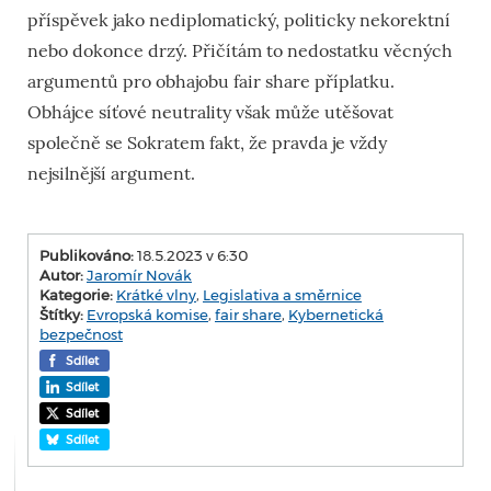
příspěvek jako nediplomatický, politicky nekorektní
nebo dokonce drzý. Přičítám to nedostatku věcných
argumentů pro obhajobu fair share příplatku.
Obhájce síťové neutrality však může utěšovat
společně se Sokratem fakt, že pravda je vždy
nejsilnější argument.
Publikováno:
18.5.2023 v 6:30
Autor:
Jaromír Novák
Kategorie:
Krátké vlny
,
Legislativa a směrnice
Štítky:
Evropská komise
,
fair share
,
Kybernetická
bezpečnost
Sdílet
Sdílet
Sdílet
Sdílet