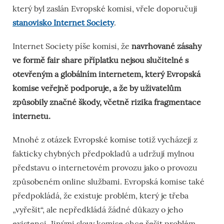
který byl zaslán Evropské komisi, vřele doporučuji
stanovisko Internet Society
.
Internet Society píše komisi, že
navrhované zásahy
ve formě fair share příplatku nejsou slučitelné s
otevřeným a globálním internetem, který Evropská
komise veřejně podporuje, a že by uživatelům
způsobily značné škody, včetně rizika fragmentace
internetu.
Mnohé z otázek Evropské komise totiž vycházejí z
fakticky chybných předpokladů a udržují mylnou
představu o internetovém provozu jako o provozu
způsobeném online službami. Evropská komise také
předpokládá, že existuje problém, který je třeba
„vyřešit“, ale nepředkládá žádné důkazy o jeho
existenci. Jinými slovy komise chce řešit problém,