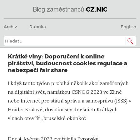
Blog zaměstnanců
CZ.NIC
Menu
Přeskočit
@
Archiv
Rubrika
English
na
obsah
IN
Hledat:
SOA
Krátké vlny: Doporučení k online
domény.dns.enum.mojeid.internet.
pirátství, budoucnost cookies regulace a
nebezpečí fair share
nic.cz.
I když tento týden probíhá několik akcí zaměřených
na digitální svět, namátkou CSNOG 2023 ve Zlíně
nebo Internet pro státní správu a samosprávu (ISSS) v
Hradci Králové, dovolím si v dnešních Krátkých
vlnách otevřít „bruselské okénko“.
Dne 4. května 2023 zveřejnila Evropská