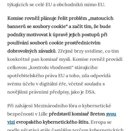
týkajících se celé EU a obchodníků mimo EU.
Komise rovněž plánuje řešit problém „matoucích
bannerů se soubory cookie“ a začít tím, že bude
podniky motivovat k úpravě jejich postupů při
používání souborů cookie prostřednictvím
dobrovolných závazků
. Zřejmě brzy uvidíme, co tím
konkrétně pan komisař myslí. Komise rovněž provádí
celkovou „kontrolu vhodnosti“ stávajícího
spotřebitelského práva EU a toho, zda odpovídá
svému účelu v digitální éře, včetně souladu s
novějšími právními předpisy, jako je DSA.
Při zahájení Mezinárodního fóra o kybernetické
bezpečnosti v Lille
představil komisař Breton
svou
vizi
evropského kybernetického štítu.
Evropa se
podle něj stává stále častějším terčem kybernetických