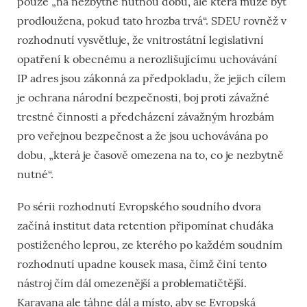
pouze „na nezbytně nutnou dobu, ale která může být
prodloužena, pokud tato hrozba trvá“. SDEU rovněž v
rozhodnutí vysvětluje, že vnitrostátní legislativní
opatření k obecnému a nerozlišujícímu uchovávání
IP adres jsou zákonná za předpokladu, že jejich cílem
je ochrana národní bezpečnosti, boj proti závažné
trestné činnosti a předcházení závažným hrozbám
pro veřejnou bezpečnost a že jsou uchovávána po
dobu, „která je časově omezena na to, co je nezbytně
nutné“.
Po sérii rozhodnutí Evropského soudního dvora
začíná institut data retention připomínat chudáka
postiženého leprou, ze kterého po každém soudním
rozhodnutí upadne kousek masa, čímž činí tento
nástroj čím dál omezenější a problematičtější.
Karavana ale táhne dál a místo, aby se Evropská