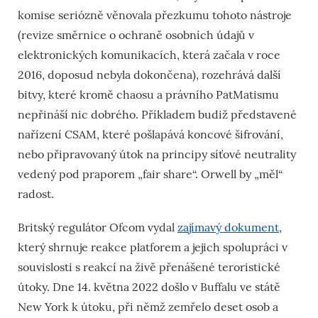
komise seriózně věnovala přezkumu tohoto nástroje
(revize směrnice o ochraně osobních údajů v
elektronických komunikacích, která začala v roce
2016, doposud nebyla dokončena), rozehrává další
bitvy, které kromě chaosu a právního PatMatismu
nepřináší nic dobrého. Příkladem budiž představené
nařízení CSAM, které pošlapává koncové šifrování,
nebo připravovaný útok na principy síťové neutrality
vedený pod praporem „fair share“. Orwell by „měl“
radost.
Britský regulátor Ofcom vydal
zajímavý dokument
,
který shrnuje reakce platforem a jejich spolupráci v
souvislosti s reakcí na živě přenášené teroristické
útoky. Dne 14. května 2022 došlo v Buffalu ve státě
New York k útoku, při němž zemřelo deset osob a