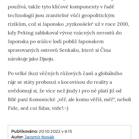
používá, takže tyto klíčové komponenty v řadě
technologií jsou zranitelné vůči geopolitickým
rizikům, což si Japonsko „vyzkoušelo“ už v roce 2010,
kdy Peking zablokoval vývoz vzácných nerostů do
Japonska po srážce lodí poblíž Japonskem
spravovaných ostrovů Senkaku, které si Čína
nárokuje jako Djaoju.
Po velké iluzi věčných růžových časů a globálního
ráje se státy probouzí s kocovinou do reality a
uvědomují si, že více než jindy i pro ně platí již od
Bílé paní Komonické „věř, ale komu věříš, měř“, neboli
Fide, sed cui fidas, vide!:-)
Publikováno:
20.10.2022 v 6:15
Autor:
Jaromír Novák