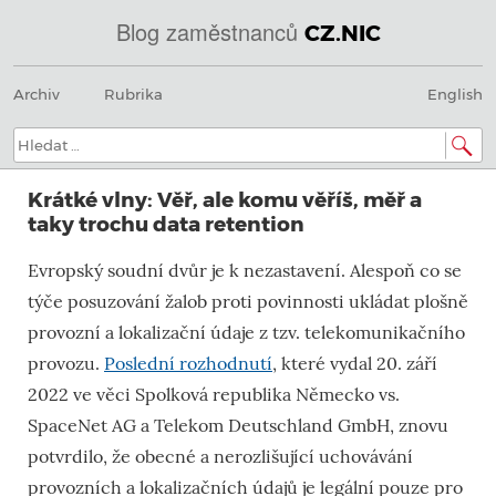
Blog zaměstnanců
CZ.NIC
Menu
Přeskočit
@
Archiv
Rubrika
English
na
obsah
IN
Hledat:
SOA
Krátké vlny: Věř, ale komu věříš, měř a
domény.dns.enum.mojeid.internet.
taky trochu data retention
nic.cz.
Evropský soudní dvůr je k nezastavení. Alespoň co se
týče posuzování žalob proti povinnosti ukládat plošně
provozní a lokalizační údaje z tzv. telekomunikačního
provozu.
Poslední rozhodnutí
, které vydal 20. září
2022 ve věci Spolková republika Německo vs.
SpaceNet AG a Telekom Deutschland GmbH, znovu
potvrdilo, že obecné a nerozlišující uchovávání
provozních a lokalizačních údajů je legální pouze pro