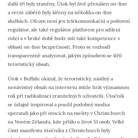
další tři byly zraněny. Útok byl živě přenášen on-line
a verze záběrů byly šířeny na několika on-line
službách. Ofcom není jen telekomunikační a poštovní
regulátor, ale také regulátor platforem pro sdílení
videí a v brzké době bude mít také kompetence v
oblasti on-line bezpečnosti. Proto se rozhodl
transparentně analyzovat, jakým způsobem se šířil
teroristický obsah.
Útok v Buffalu ukázal, že teroristický, násilný a
nenávistný obsah na internetu může hrát významnou
roli při radikalizaci zranitelných uživatelů. Útočník
se údajně inspiroval a použil podobný modus
operandi jako při útocích na mešity v Christchurch
na Novém Zélandu, kde přišlo o život 51 osob. Velké
části manifestu útočníka z Christchurch byly