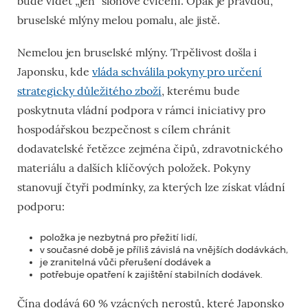
bude vidět „jen“ slohové cvičení. Opak je pravdou,
bruselské mlýny melou pomalu, ale jistě.
Nemelou jen bruselské mlýny. Trpělivost došla i
Japonsku, kde
vláda schválila pokyny pro určení
strategicky důležitého zboží
, kterému bude
poskytnuta vládní podpora v rámci iniciativy pro
hospodářskou bezpečnost s cílem chránit
dodavatelské řetězce zejména čipů, zdravotnického
materiálu a dalších klíčových položek. Pokyny
stanovují čtyři podmínky, za kterých lze získat vládní
podporu:
položka je nezbytná pro přežití lidí,
v současné době je příliš závislá na vnějších dodávkách,
je zranitelná vůči přerušení dodávek a
potřebuje opatření k zajištění stabilních dodávek.
Čína dodává 60 % vzácných nerostů, které Japonsko