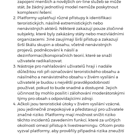
zapojení menších a novějších on-line služeb se může
stát, že žádný jednotlivý model nemůže poskytnout
komplexní řešení.
Platformy uplatňují různé přístupy k identifikaci
teroristických, násilně extremistických nebo
nenávistných aktérů. Některé zakazují pouze zločinné
subjekty, které byly zakázány státy nebo mezivládními
organizacemi. Jiné zaujímají širší přístup a zakazují
širší škálu skupin a obsahu, včetně nenávistných
projevů, podněcování k násilí a
dezinformací/konspiračních teorií, které se snaží
uživatele radikalizovat.
Nástroje pro nahlašování uživatelů hrají i nadále
důležitou roli při označování teroristického obsahu a
násilného a nenávistného obsahu v živém vysílání a
uživatelé je budou s největší pravděpodobností
používat, pokud to bude snadné a dostupné. Jejich
účinnost by mohlo posílit i zálohování moderátorskými
týmy pro obsah s odpovídajícími zdroji.
Ačkoli jsou teroristické útoky v živém vysílání vzácné,
jsou jedinečně znepokojivé a představují pro uživatele
značné riziko. Platformy mají možnost snížit riziko
těchto incidentů zavedením funkcí, které za určitých
okolností omezí přístup k livestreamingu. Ofcom proto
vyzval platformy, aby prověřily případná rizika zneužití