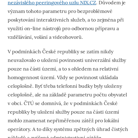
nezávislého peeringového uzlu NIX.CZ
. Důvodem je
význam tohoto parametru pro bezproblémové
poskytování interaktivních služeb, a to zejména při
využití on-line nástrojů pro odbornou přípravu a
vzdělávání, volání a videohovorů.
V podmínkách České republiky se zatím nikdy
neuvažovalo o uložení povinnosti univerzální služby
pouze na části území, a to s ohledem na relativní
homogennost území. Vždy se povinnost ukládala
celoplošně. Byť třeba telefonní budky byly uloženy
celoplošně, ale na základě parametru počtu obyvatel
v obci. ČTÚ se domnívá, že v podmínkách České
republiky by uložení služby pouze na části území
mohlo znamenat nepřiměřenou zátěž pro lokální
operátory. A to díky systému zpětných úhrad čistých
nákladů a zvýšené administrativní zátěže.