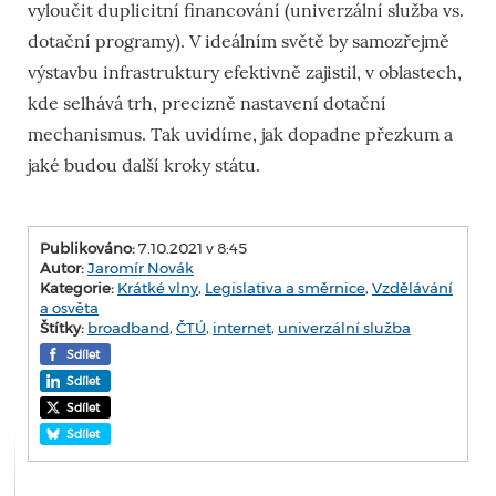
vyloučit duplicitní financování (univerzální služba vs.
dotační programy). V ideálním světě by samozřejmě
výstavbu infrastruktury efektivně zajistil, v oblastech,
kde selhává trh, precizně nastavení dotační
mechanismus. Tak uvidíme, jak dopadne přezkum a
jaké budou další kroky státu.
Publikováno:
7.10.2021 v 8:45
Autor:
Jaromír Novák
Kategorie:
Krátké vlny
,
Legislativa a směrnice
,
Vzdělávání
a osvěta
Štítky:
broadband
,
ČTÚ
,
internet
,
univerzální služba
Sdílet
Sdílet
Sdílet
Sdílet