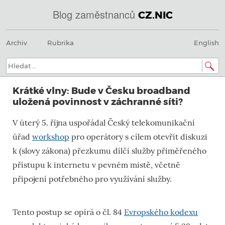
Blog zaměstnanců
CZ.NIC
Menu
Přeskočit
@
Archiv
Rubrika
English
na
obsah
IN
Hledat:
SOA
Krátké vlny: Bude v Česku broadband
domény.dns.enum.mojeid.internet.
uložená povinnost v záchranné síti?
nic.cz.
V úterý 5. října uspořádal Český telekomunikační
úřad
workshop
pro operátory s cílem otevřít diskuzi
k (slovy zákona) přezkumu dílčí služby přiměřeného
přístupu k internetu v pevném místě, včetně
připojení potřebného pro využívání služby.
Tento postup se opírá o čl. 84
Evropského kodexu