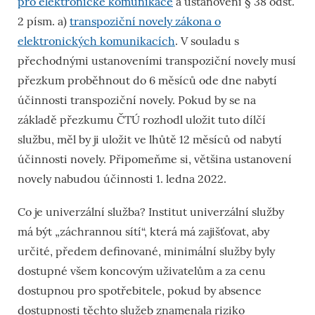
pro elektronické komunikace
a ustanovení § 38 odst.
2 písm. a)
transpoziční novely zákona o
elektronických komunikacích
. V souladu s
přechodnými ustanoveními transpoziční novely musí
přezkum proběhnout do 6 měsíců ode dne nabytí
účinnosti transpoziční novely. Pokud by se na
základě přezkumu ČTÚ rozhodl uložit tuto dílčí
službu, měl by ji uložit ve lhůtě 12 měsíců od nabytí
účinnosti novely. Připomeňme si, většina ustanovení
novely nabudou účinnosti 1. ledna 2022.
Co je univerzální služba? Institut univerzální služby
má být „záchrannou sítí“, která má zajišťovat, aby
určité, předem definované, minimální služby byly
dostupné všem koncovým uživatelům a za cenu
dostupnou pro spotřebitele, pokud by absence
dostupnosti těchto služeb znamenala riziko