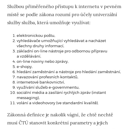
Službou přiměřeného přístupu k internetu v pevném
místě se podle zákona rozumí pro účely univerzální
služby služba, která umožňuje využívat:
elektronickou poštu,
vyhledávače umožňující vyhledávat a nacházet
všechny druhy informací,
základní on-line nástroje pro odbornou přípravu
a vzdělávání,
on-line noviny nebo zprávy,
e-shopy,
hledání zaměstnání a nástroje pro hledání zaměstnání,
navazování profesních kontaktů,
internetové bankovnictví,
využívání služeb e-governmentu,
sociální média a zasílání rychlých zpráv (instant
messaging),
volání a videohovory (ve standardní kvalitě).
Zákonná definice je nakolik vágní, že chtě nechtě
musí ČTÚ stanovit konkrétní parametry a jejich