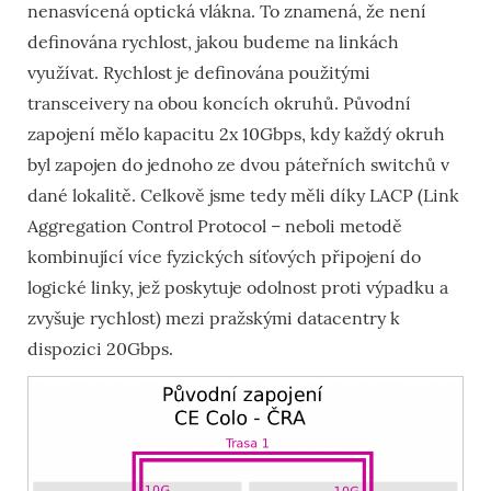
nenasvícená optická vlákna. To znamená, že není
definována rychlost, jakou budeme na linkách
využívat. Rychlost je definována použitými
transceivery na obou koncích okruhů. Původní
zapojení mělo kapacitu 2x 10Gbps, kdy každý okruh
byl zapojen do jednoho ze dvou páteřních switchů v
dané lokalitě. Celkově jsme tedy měli díky LACP (Link
Aggregation Control Protocol – neboli metodě
kombinující více fyzických síťových připojení do
logické linky, jež poskytuje odolnost proti výpadku a
zvyšuje rychlost) mezi pražskými datacentry k
dispozici 20Gbps.