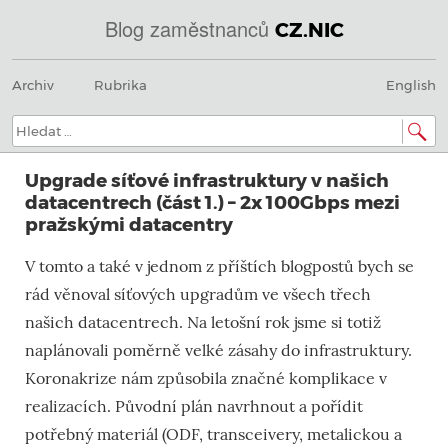
Blog zaměstnanců
CZ.NIC
Menu
Přeskočit
@
Archiv
Rubrika
English
na
obsah
IN
Hledat:
SOA
Upgrade síťové infrastruktury v našich
domény.dns.enum.mojeid.internet.
datacentrech (část 1.) – 2x 100Gbps mezi
pražskými datacentry
nic.cz.
V tomto a také v jednom z příštích blogpostů bych se
rád věnoval síťových upgradům ve všech třech
našich datacentrech. Na letošní rok jsme si totiž
naplánovali poměrně velké zásahy do infrastruktury.
Koronakrize nám způsobila značné komplikace v
realizacích. Původní plán navrhnout a pořídit
potřebný materiál (ODF, transceivery, metalickou a