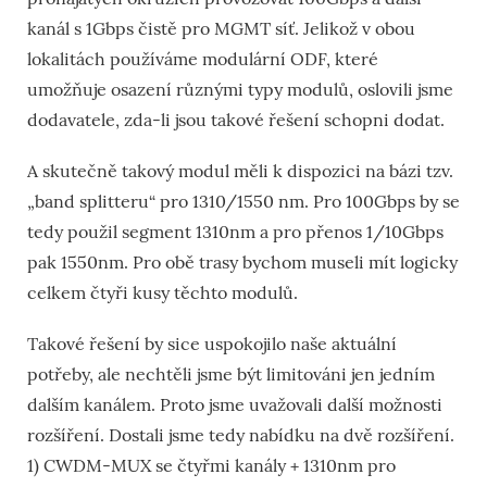
kanál s 1Gbps čistě pro MGMT síť. Jelikož v obou
lokalitách používáme modulární ODF, které
umožňuje osazení různými typy modulů, oslovili jsme
dodavatele, zda-li jsou takové řešení schopni dodat.
A skutečně takový modul měli k dispozici na bázi tzv.
„band splitteru“ pro 1310/1550 nm. Pro 100Gbps by se
tedy použil segment 1310nm a pro přenos 1/10Gbps
pak 1550nm. Pro obě trasy bychom museli mít logicky
celkem čtyři kusy těchto modulů.
Takové řešení by sice uspokojilo naše aktuální
potřeby, ale nechtěli jsme být limitováni jen jedním
dalším kanálem. Proto jsme uvažovali další možnosti
rozšíření. Dostali jsme tedy nabídku na dvě rozšíření.
1) CWDM-MUX se čtyřmi kanály + 1310nm pro