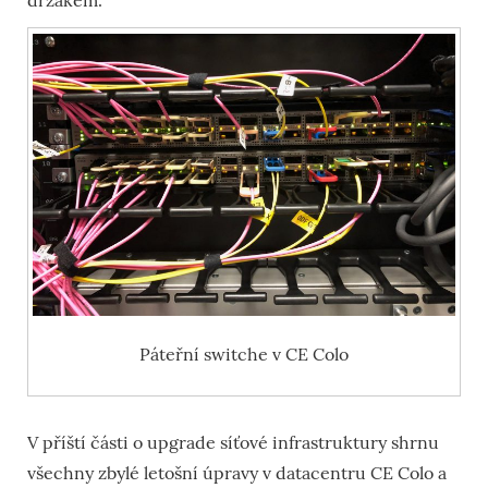
držákem.
Páteřní switche v CE Colo
V příští části o upgrade síťové infrastruktury shrnu
všechny zbylé letošní úpravy v datacentru CE Colo a