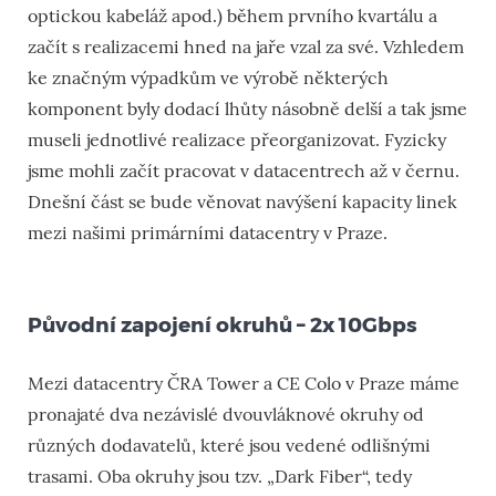
optickou kabeláž apod.) během prvního kvartálu a
začít s realizacemi hned na jaře vzal za své. Vzhledem
ke značným výpadkům ve výrobě některých
komponent byly dodací lhůty násobně delší a tak jsme
museli jednotlivé realizace přeorganizovat. Fyzicky
jsme mohli začít pracovat v datacentrech až v černu.
Dnešní část se bude věnovat navýšení kapacity linek
mezi našimi primárními datacentry v Praze.
Původní zapojení okruhů – 2x 10Gbps
Mezi datacentry ČRA Tower a CE Colo v Praze máme
pronajaté dva nezávislé dvouvláknové okruhy od
různých dodavatelů, které jsou vedené odlišnými
trasami. Oba okruhy jsou tzv. „Dark Fiber“, tedy