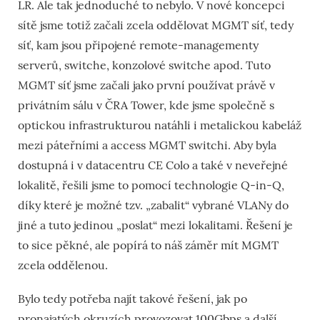
LR. Ale tak jednoduché to nebylo. V nové koncepci
sítě jsme totiž začali zcela oddělovat MGMT síť, tedy
síť, kam jsou připojené remote-managementy
serverů, switche, konzolové switche apod. Tuto
MGMT síť jsme začali jako první používat právě v
privátním sálu v ČRA Tower, kde jsme společně s
optickou infrastrukturou natáhli i metalickou kabeláž
mezi páteřními a access MGMT switchi. Aby byla
dostupná i v datacentru CE Colo a také v neveřejné
lokalitě, řešili jsme to pomocí technologie Q-in-Q,
díky které je možné tzv. „zabalit“ vybrané VLANy do
jiné a tuto jedinou „poslat“ mezi lokalitami. Řešení je
to sice pěkné, ale popírá to náš záměr mít MGMT
zcela oddělenou.
Bylo tedy potřeba najít takové řešení, jak po
pronajatých okruzích provozovat 100Gbps a další