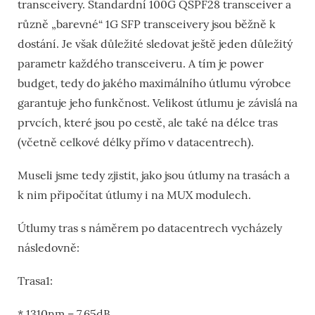
transceivery. Standardní 100G QSPF28 transceiver a
různě „barevné“ 1G SFP transceivery jsou běžně k
dostání. Je však důležité sledovat ještě jeden důležitý
parametr každého transceiveru. A tím je power
budget, tedy do jakého maximálního útlumu výrobce
garantuje jeho funkčnost. Velikost útlumu je závislá na
prvcích, které jsou po cestě, ale také na délce tras
(včetně celkové délky přímo v datacentrech).
Museli jsme tedy zjistit, jako jsou útlumy na trasách a
k nim připočítat útlumy i na MUX modulech.
Útlumy tras s náměrem po datacentrech vycházely
následovně:
Trasa1:
* 1310nm – 7.65dB