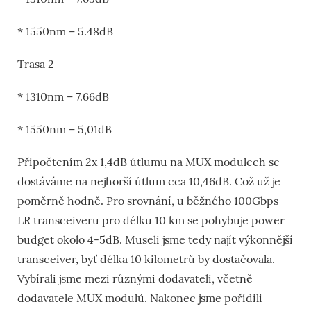
* 1550nm – 5.48dB
Trasa 2
* 1310nm – 7.66dB
* 1550nm – 5,01dB
Připočtením 2x 1,4dB útlumu na MUX modulech se
dostáváme na nejhorší útlum cca 10,46dB. Což už je
poměrně hodně. Pro srovnání, u běžného 100Gbps
LR transceiveru pro délku 10 km se pohybuje power
budget okolo 4-5dB. Museli jsme tedy najít výkonnější
transceiver, byť délka 10 kilometrů by dostačovala.
Vybírali jsme mezi různými dodavateli, včetně
dodavatele MUX modulů. Nakonec jsme pořídili