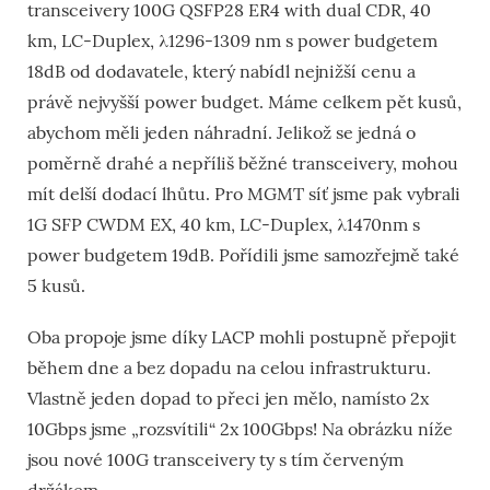
transceivery 100G QSFP28 ER4 with dual CDR, 40
km, LC-Duplex, λ1296-1309 nm s power budgetem
18dB od dodavatele, který nabídl nejnižší cenu a
právě nejvyšší power budget. Máme celkem pět kusů,
abychom měli jeden náhradní. Jelikož se jedná o
poměrně drahé a nepříliš běžné transceivery, mohou
mít delší dodací lhůtu. Pro MGMT síť jsme pak vybrali
1G SFP CWDM EX, 40 km, LC-Duplex, λ1470nm s
power budgetem 19dB. Pořídili jsme samozřejmě také
5 kusů.
Oba propoje jsme díky LACP mohli postupně přepojit
během dne a bez dopadu na celou infrastrukturu.
Vlastně jeden dopad to přeci jen mělo, namísto 2x
10Gbps jsme „rozsvítili“ 2x 100Gbps! Na obrázku níže
jsou nové 100G transceivery ty s tím červeným