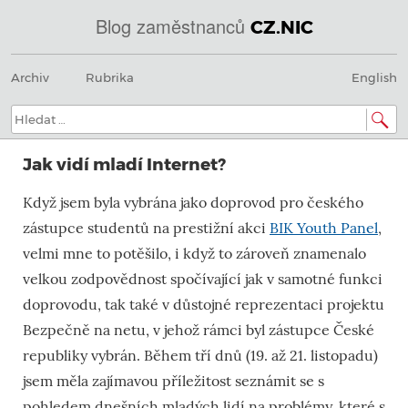
Blog zaměstnanců
CZ.NIC
Menu
Přeskočit
@
Archiv
Rubrika
English
na
obsah
IN
Hledat:
SOA
Jak vidí mladí Internet?
domény.dns.enum.mojeid.internet.
Když jsem byla vybrána jako doprovod pro českého
nic.cz.
zástupce studentů na prestižní akci
BIK Youth Panel
,
velmi mne to potěšilo, i když to zároveň znamenalo
velkou zodpovědnost spočívající jak v samotné funkci
doprovodu, tak také v důstojné reprezentaci projektu
Bezpečně na netu, v jehož rámci byl zástupce České
republiky vybrán. Během tří dnů (19. až 21. listopadu)
jsem měla zajímavou příležitost seznámit se s
pohledem dnešních mladých lidí na problémy, které s