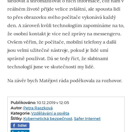
sledovat a shromažďovat o nich informace, což nám v
reálném životě přijde velice zvláštní, ale spousta lidí
to přes obrazovku svého počítače vykonává každý
den. A zároveň kvůli technologiím zapomínáme na to,
že osobní kontakt je více než zprávy na messengeru.
Ovšem věřím, že počítače, mobilní telefony a další
jsou velmi užitečné nástroje, pokud je lidé umí
správně používat. Dá se tedy říct, že slabinami
technologií jsme ve skutečnosti my lidé.
Na závěr bych Matějovi ráda poděkovala za rozhovor.
Publikováno:
10.12.2019 v 12:05
Autor:
Petra Raszková
Kategorie:
Vzdělávání a osvěta
Štítky:
Kybernetická bezpečnost
,
Safer Internet
Sdílet