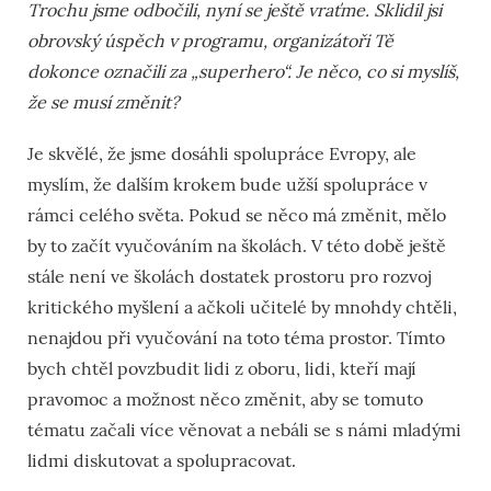
Trochu jsme odbočili, nyní se ještě vraťme. Sklidil jsi
obrovský úspěch v programu, organizátoři Tě
dokonce označili za „superhero“. Je něco, co si myslíš,
že se musí změnit?
Je skvělé, že jsme dosáhli spolupráce Evropy, ale
myslím, že dalším krokem bude užší spolupráce v
rámci celého světa. Pokud se něco má změnit, mělo
by to začít vyučováním na školách. V této době ještě
stále není ve školách dostatek prostoru pro rozvoj
kritického myšlení a ačkoli učitelé by mnohdy chtěli,
nenajdou při vyučování na toto téma prostor. Tímto
bych chtěl povzbudit lidi z oboru, lidi, kteří mají
pravomoc a možnost něco změnit, aby se tomuto
tématu začali více věnovat a nebáli se s námi mladými
lidmi diskutovat a spolupracovat.