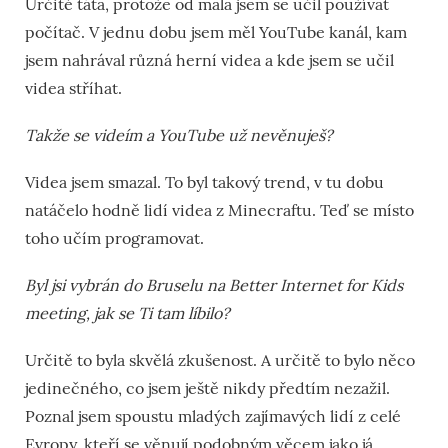
Určitě táta, protože od mala jsem se učil používat
počítač. V jednu dobu jsem měl YouTube kanál, kam
jsem nahrával různá herní videa a kde jsem se učil
videa stříhat.
Takže se videím a YouTube už nevěnuješ?
Videa jsem smazal. To byl takový trend, v tu dobu
natáčelo hodně lidí videa z Minecraftu. Teď se místo
toho učím programovat.
Byl jsi vybrán do Bruselu na Better Internet for Kids
meeting, jak se Ti tam líbilo?
Určitě to byla skvělá zkušenost. A určitě to bylo něco
jedinečného, co jsem ještě nikdy předtím nezažil.
Poznal jsem spoustu mladých zajímavých lidí z celé
Evropy, kteří se věnují podobným věcem jako já.