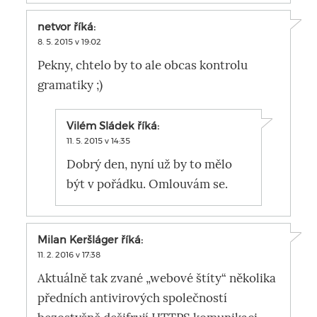
netvor
říká:
8. 5. 2015 v 19:02
Pekny, chtelo by to ale obcas kontrolu
gramatiky ;)
Vilém Sládek
říká:
11. 5. 2015 v 14:35
Dobrý den, nyní už by to mělo
být v pořádku. Omlouvám se.
Milan Keršláger
říká:
11. 2. 2016 v 17:38
Aktuálně tak zvané „webové štíty“ několika
předních antivirových společností