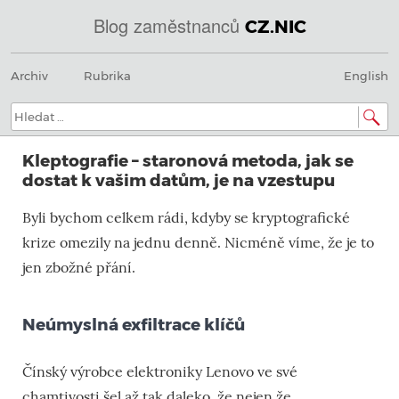
Blog zaměstnanců
CZ.NIC
Menu
Přeskočit
@
Archiv
Rubrika
English
na
obsah
IN
Hledat:
SOA
Kleptografie – staronová metoda, jak se
domény.dns.enum.mojeid.internet.
dostat k vašim datům, je na vzestupu
nic.cz.
Byli bychom celkem rádi, kdyby se kryptografické
krize omezily na jednu denně. Nicméně víme, že je to
jen zbožné přání.
Neúmyslná exfiltrace klíčů
Čínský výrobce elektroniky Lenovo ve své
chamtivosti šel až tak daleko, že nejen že