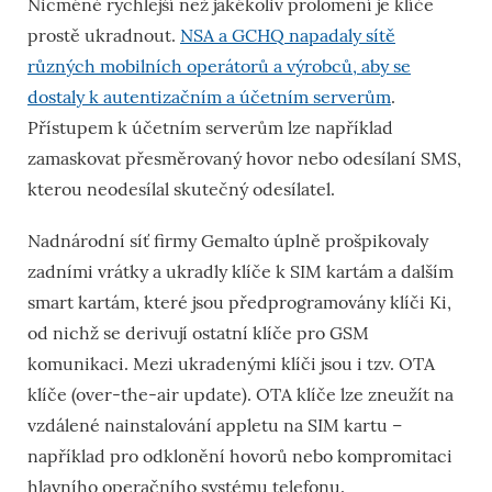
Nicméně rychlejší než jakékoliv prolomení je klíče
prostě ukradnout.
NSA a GCHQ napadaly sítě
různých mobilních operátorů a výrobců, aby se
dostaly k autentizačním a účetním serverům
.
Přístupem k účetním serverům lze například
zamaskovat přesměrovaný hovor nebo odesílaní SMS,
kterou neodesílal skutečný odesílatel.
Nadnárodní síť firmy Gemalto úplně prošpikovaly
zadními vrátky a ukradly klíče k SIM kartám a dalším
smart kartám, které jsou předprogramovány klíči Ki,
od nichž se derivují ostatní klíče pro GSM
komunikaci. Mezi ukradenými klíči jsou i tzv. OTA
klíče (over-the-air update). OTA klíče lze zneužít na
vzdálené nainstalování appletu na SIM kartu –
například pro odklonění hovorů nebo kompromitaci
hlavního operačního systému telefonu.