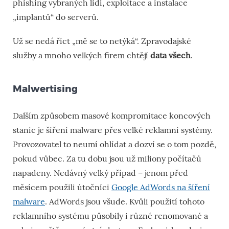
phishing vybraných lidí, exploitace a instalace
„implantů“ do serverů.
Už se nedá říct „mě se to netýká“. Zpravodajské
služby a mnoho velkých firem chtějí
data všech
.
Malwertising
Dalším způsobem masové kompromitace koncových
stanic je šíření malware přes velké reklamní systémy.
Provozovatel to neumí ohlídat a dozví se o tom pozdě,
pokud vůbec. Za tu dobu jsou už miliony počítačů
napadeny. Nedávný velký případ – jenom před
měsícem použili útočníci
Google AdWords na šíření
malware
. AdWords jsou všude. Kvůli použití tohoto
reklamního systému působily i různé renomované a