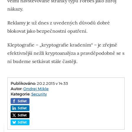
velmi navštěvované stránky typu Forbes jako zdroj
nákazy.
Reklamy je už dnes z uvedených důvodů dobré
blokovat jako bezpečnostní opatření.
Kleptografie – „kryptografie kradením“ – je zřejmě
efektivnější nežli kryptoanalýza a pravděpodobně se s
ní budeme setkávat stále častěji.
Publikováno:
20.2.2015 v 14:33
Autor:
Ondrej Mikle
Kategorie:
Security
Sdílet
Sdílet
Sdílet
Sdílet