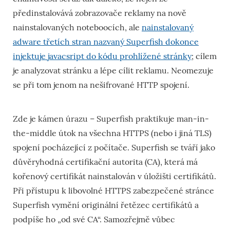
předinstalovává zobrazovače reklamy na nově
nainstalovaných noteboocích, ale
nainstalovaný
adware třetích stran nazvaný Superfish dokonce
injektuje javacsript do kódu prohlížené stránky
; cílem
je analyzovat stránku a lépe cílit reklamu. Neomezuje
se při tom jenom na nešifrované HTTP spojení.
Zde je kámen úrazu – Superfish praktikuje man-in-
the-middle útok na všechna HTTPS (nebo i jiná TLS)
spojení pocházející z počítače. Superfish se tváří jako
důvěryhodná certifikační autorita (CA), která má
kořenový certifikát nainstalován v úložišti certifikátů.
Při přístupu k libovolné HTTPS zabezpečené stránce
Superfish vymění originální řetězec certifikátů a
podpíše ho „od své CA“. Samozřejmě vůbec