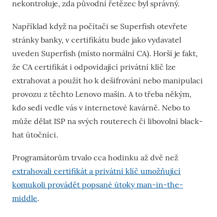
nekontroluje, zda původní řetězec byl správný.
Například když na počítači se Superfish otevřete
stránky banky, v certifikátu bude jako vydavatel
uveden Superfish (místo normální CA). Horší je fakt,
že CA certifikát i odpovídající privátní klíč lze
extrahovat a použít ho k dešifrování nebo manipulaci
provozu z těchto Lenovo mašin. A to třeba někým,
kdo sedí vedle vás v internetové kavárně. Nebo to
může dělat ISP na svých routerech či libovolní black-
hat útočníci.
Programátorům trvalo cca hodinku až dvě než
extrahovali certifikát a privátní klíč umožňující
komukoli provádět popsané útoky man-in-the-
middle
.