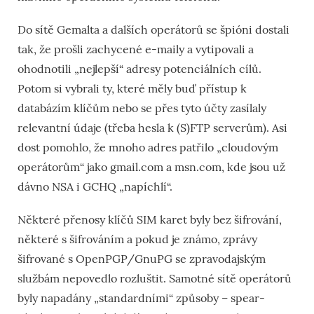
Do sítě Gemalta a dalších operátorů se špióni dostali
tak, že prošli zachycené e-maily a vytipovali a
ohodnotili „nejlepší“ adresy potenciálních cílů.
Potom si vybrali ty, které měly buď přístup k
databázím klíčům nebo se přes tyto účty zasílaly
relevantní údaje (třeba hesla k (S)FTP serverům). Asi
dost pomohlo, že mnoho adres patřilo „cloudovým
operátorům“ jako gmail.com a msn.com, kde jsou už
dávno NSA i GCHQ „napíchlí“.
Některé přenosy klíčů SIM karet byly bez šifrování,
některé s šifrováním a pokud je známo, zprávy
šifrované s OpenPGP/GnuPG se zpravodajským
službám nepovedlo rozluštit. Samotné sítě operátorů
byly napadány „standardními“ způsoby – spear-