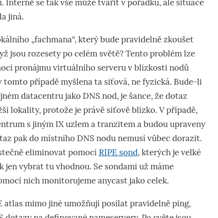
. Interně se tak vše může tvářit v pořádku, ale situace
a jiná.
lokálního „fachmana“, který bude pravidelně zkoušet
dyž jsou rozesety po celém světě? Tento problém lze
ocí pronájmu virtuálního serveru v blízkosti nodů
v tomto případě myšlena ta síťová, ne fyzická. Bude-li
tejném datacentru jako DNS nod, je šance, že dotaz
ší lokality, protože je právě síťově blízko. V případě,
centrum s jiným IX uzlem a tranzitem a budou upraveny
otaz pak do místního DNS nodu nemusí vůbec dorazit.
stečně eliminovat pomocí
RIPE sond
, kterých je velké
pak jen vybrat tu vhodnou. Se sondami už máme
omocí nich monitorujeme anycast jako celek.
 atlas mimo jiné umožňují posílat pravidelně ping,
dotazy na definované nameservery. Po světe jsou