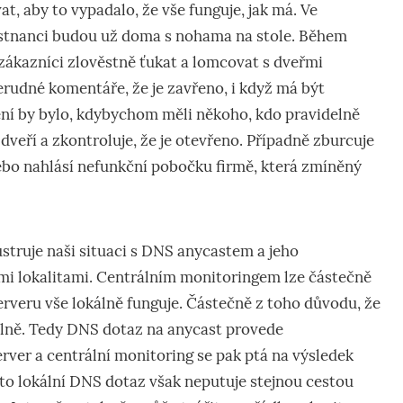
t, aby to vypadalo, že vše funguje, jak má. Ve
stnanci budou už doma s nohama na stole. Během
zákazníci zlověstně ťukat a lomcovat s dveřmi
rudné komentáře, že je zavřeno, i když má být
ení by bylo, kdybychom měli někoho, kdo pravidelně
dveří a zkontroluje, že je otevřeno. Případně zburcuje
o nahlásí nefunkční pobočku firmě, která zmíněný
ustruje naši situaci s DNS anycastem a jeho
mi lokalitami. Centrálním monitoringem lze částečně
erveru vše lokálně funguje. Částečně z toho důvodu, že
álně. Tedy DNS dotaz na anycast provede
ver a centrální monitoring se pak ptá na výsledek
to lokální DNS dotaz však neputuje stejnou cestou