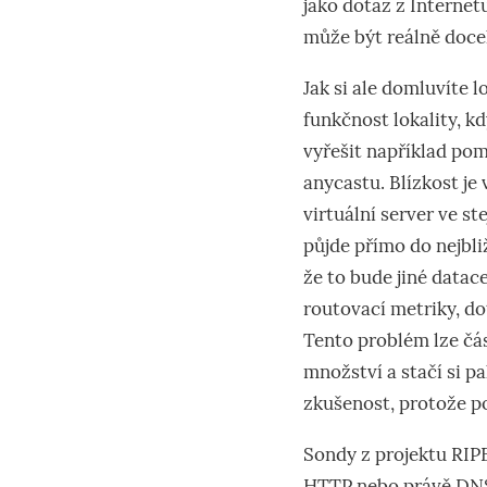
jako dotaz z Internetu
může být reálně docel
Jak si ale domluvíte 
funkčnost lokality, k
vyřešit například pom
anycastu. Blízkost je 
virtuální server ve s
půjde přímo do nejbliž
že to bude jiné data
routovací metriky, d
Tento problém lze čá
množství a stačí si 
zkušenost, protože p
Sondy z projektu RIPE
HTTP nebo právě DNS 