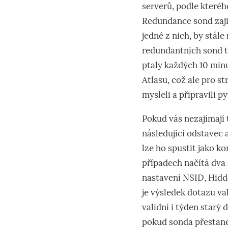
serverů, podle kteréh
Redundance sond zaji
jedné z nich, by stál
redundantních sond t
ptaly každých 10 min
Atlasu, což ale pro st
mysleli a připravili 
Pokud vás nezajímají 
následující odstavec 
lze ho spustit jako k
případech načítá dva 
nastavení NSID, Hidd
je výsledek dotazu val
validní i týden starý
pokud sonda přestane 