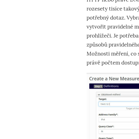
rozesety tisíce takov
potřebný dotaz. Vybr
vytvořit pravidelné m
prohlížeči. Je potřeba
způsobů pravidelného 
Možnosti měření, co s
právě počtem dostupn