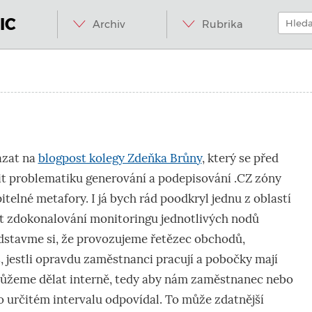
Menu
Přeskočit
Hledat:
na
IC
Archiv
Rubrika
obsah
.internet.
ázat na
blogpost kolegy Zdeňka Brůny
, který se před
it problematiku generování a podepisování .CZ zóny
telné metafory. I já bych rád poodkryl jednu z oblastí
t zdokonalování monitoringu jednotlivých nodů
dstavme si, že provozujeme řetězec obchodů,
, jestli opravdu zaměstnanci pracují a pobočky mají
ůžeme dělat interně, tedy aby nám zaměstnanec nebo
 určitém intervalu odpovídal. To může zdatnější