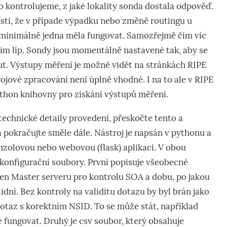
o kontrolujeme, z jaké lokality sonda dostala odpověď.
stí, že v případe výpadku nebo změně routingu u
e minimálně jedna měla fungovat. Samozřejmě čím víc
ím líp. Sondy jsou momentálně nastavené tak, aby se
ut. Výstupy měření je možné vidět na stránkách RIPE
rojové zpracování není úplně vhodné. I na to ale v RIPE
python knihovny pro získání výstupů měření.
technické detaily provedení, přeskočte tento a
a pokračujte směle dále. Nástroj je napsán v pythonu a
onzolovou nebo webovou (flask) aplikaci. V obou
konfigurační soubory. První popisuje všeobecné
en Master serveru pro kontrolu SOA a dobu, po jakou
idní. Bez kontroly na validitu dotazu by byl brán jako
 dotaz s korektním NSID. To se může stát, například
fungovat. Druhý je csv soubor, který obsahuje