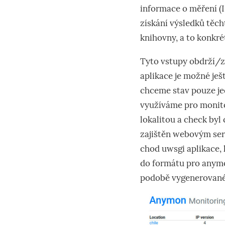
informace o měření (I
získání výsledků těc
knihovny, a to konkr
Tyto vstupy obdrží/zí
aplikace je možné ješ
chceme stav pouze jed
využíváme pro monito
lokalitou a check byl
zajištěn webovým ser
chod uwsgi aplikace,
do formátu pro anymon
podobě vygenerované 