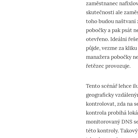
zaměstnanec nafixlova
skutečnosti ale zamě
toho budou naštvaní 
pobočky a pak psát ne
otevřeno. Ideální řeš
půjde, vezme za kliku 
manažera pobočky neb
řetězec provozuje.
Tento scénář lehce il
geograficky vzdálený
kontrolovat, zda na s
kontrola probíhá lok
monitorovaný DNS ser
této kontroly. Takový