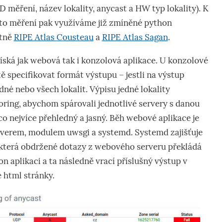
D měření, název lokality, anycast a HW typ lokality). K
hto měření pak využíváme již zmíněné python
étně
RIPE Atlas Cousteau
a
RIPE Atlas Sagan
.
ská jak webová tak i konzolová aplikace. U konzolové
tě specifikovat formát výstupu – jestli na výstup
né nebo všech lokalit. Výpisu jedné lokality
ring, abychom spárovali jednotlivé servery s danou
 co nejvíce přehledný a jasný. Běh webové aplikace je
verem, modulem uwsgi a systemd. Systemd zajišťuje
 která obdržené dotazy z webového serveru překládá
 aplikaci a ta následně vrací příslušný výstup v
html stránky.