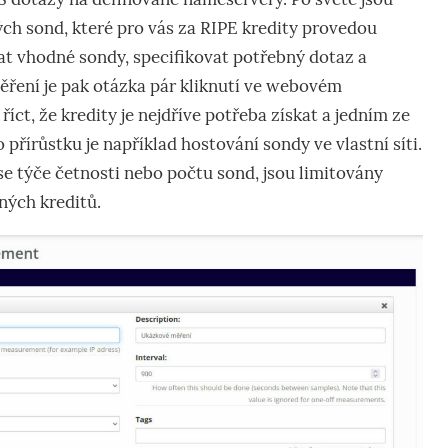
ých sond, které pro vás za RIPE kredity provedou
at vhodné sondy, specifikovat potřebný dotaz a
ěření je pak otázka pár kliknutí ve webovém
 říct, že kredity je nejdříve potřeba získat a jedním ze
přírůstku je například hostování sondy ve vlastní síti.
e týče četnosti nebo počtu sond, jsou limitovány
ých kreditů.