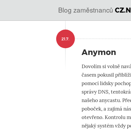
@
Blog zaměstnanců
CZ.N
IN
SOA
domény.dns.enum.mojeid
21.7.
nic.cz.
Anymon
Dovolím si volně nav
časem pokusil přiblíž
pomocí lidsky pochopi
správy DNS, tentokrá
našeho anycastu. Pře
poboček, a zajímá nás
otevřeno. Kontrolu m
nějaký systém vždy po