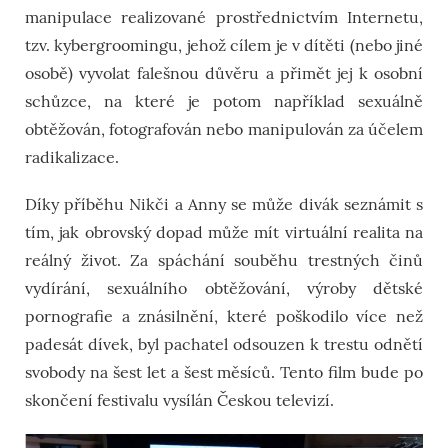
manipulace realizované prostřednictvím Internetu,
tzv. kybergroomingu, jehož cílem je v dítěti (nebo jiné
osobě) vyvolat falešnou důvěru a přimět jej k osobní
schůzce, na které je potom například sexuálně
obtěžován, fotografován nebo manipulován za účelem
radikalizace.
Díky příběhu Nikči a Anny se může divák seznámit s
tím, jak obrovský dopad může mít virtuální realita na
reálný život. Za spáchání souběhu trestných činů
vydírání, sexuálního obtěžování, výroby dětské
pornografie a znásilnění, které poškodilo více než
padesát dívek, byl pachatel odsouzen k trestu odnětí
svobody na šest let a šest měsíců. Tento film bude po
skončení festivalu vysílán Českou televizí.