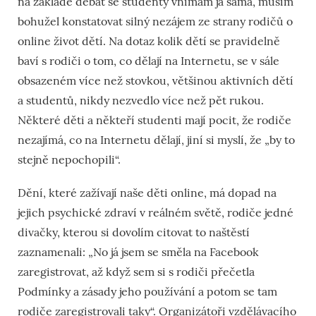
na základě debat se studenty vnímám já sama, musím
bohužel konstatovat silný nezájem ze strany rodičů o
online život dětí. Na dotaz kolik dětí se pravidelně
baví s rodiči o tom, co dělají na Internetu, se v sále
obsazeném více než stovkou, většinou aktivních dětí
a studentů, nikdy nezvedlo více než pět rukou.
Některé děti a někteří studenti mají pocit, že rodiče
nezajímá, co na Internetu dělají, jiní si myslí, že „by to
stejně nepochopili“.
Dění, které zažívají naše děti online, má dopad na
jejich psychické zdraví v reálném světě, rodiče jedné
divačky, kterou si dovolím citovat to naštěstí
zaznamenali: „No já jsem se směla na Facebook
zaregistrovat, až když sem si s rodiči přečetla
Podmínky a zásady jeho používání a potom se tam
rodiče zaregistrovali taky“. Organizátoři vzdělávacího