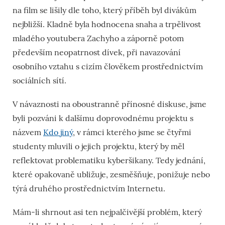
na film se lišily dle toho, který příběh byl divákům
nejbližší. Kladně byla hodnocena snaha a trpělivost
mladého youtubera Zachyho a záporně potom
především neopatrnost dívek, při navazování
osobního vztahu s cizím člověkem prostřednictvím
sociálních sítí.
V návaznosti na oboustranně přínosné diskuse, jsme
byli pozváni k dalšímu doprovodnému projektu s
názvem
Kdo jiný
, v rámci kterého jsme se čtyřmi
studenty mluvili o jejich projektu, který by měl
reflektovat problematiku kyberšikany. Tedy jednání,
které opakovaně ubližuje, zesměšňuje, ponižuje nebo
týrá druhého prostřednictvím Internetu.
Mám-li shrnout asi ten nejpalčivější problém, který