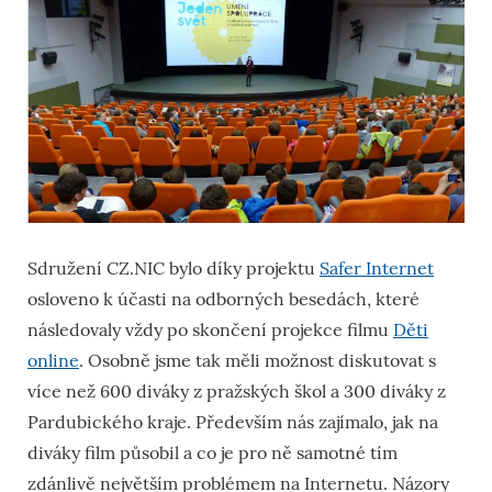
Sdružení CZ.NIC bylo díky projektu
Safer Internet
osloveno k účasti na odborných besedách, které
následovaly vždy po skončení projekce filmu
Děti
online
. Osobně jsme tak měli možnost diskutovat s
více než 600 diváky z pražských škol a 300 diváky z
Pardubického kraje. Především nás zajímalo, jak na
diváky film působil a co je pro ně samotné tím
zdánlivě největším problémem na Internetu. Názory