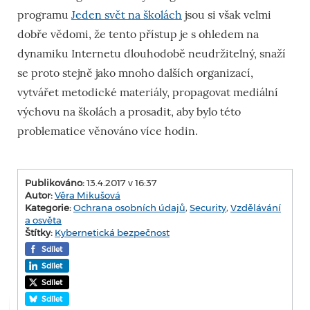
programu
Jeden svět na školách
jsou si však velmi
dobře vědomi, že tento přístup je s ohledem na
dynamiku Internetu dlouhodobě neudržitelný, snaží
se proto stejně jako mnoho dalších organizací,
vytvářet metodické materiály, propagovat mediální
výchovu na školách a prosadit, aby bylo této
problematice věnováno více hodin.
Publikováno:
13.4.2017 v 16:37
Autor:
Věra Mikušová
Kategorie:
Ochrana osobních údajů
,
Security
,
Vzdělávání
a osvěta
Štítky:
Kybernetická bezpečnost
Sdílet
Sdílet
Sdílet
Sdílet