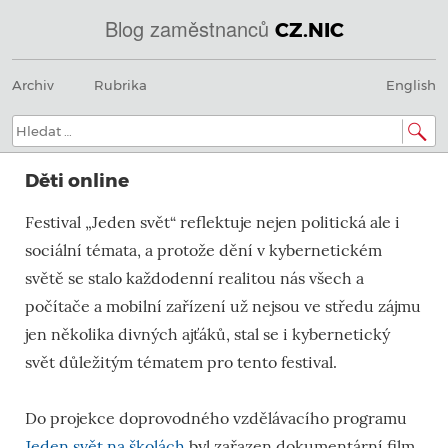
Blog zaměstnanců
CZ.NIC
Menu
Přeskočit
@
Archiv
Rubrika
English
na
obsah
IN
Hledat:
SOA
Děti online
domény.dns.enum.mojeid.internet.
Festival „Jeden svět“ reflektuje nejen politická ale i
nic.cz.
sociální témata, a protože dění v kybernetickém
světě se stalo každodenní realitou nás všech a
počítače a mobilní zařízení už nejsou ve středu zájmu
jen několika divných ajťáků, stal se i kybernetický
svět důležitým tématem pro tento festival.
Do projekce doprovodného vzdělávacího programu
Jeden svět na školách
byl zařazen dokumentární film