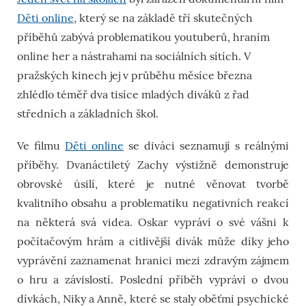
Děti online
, který se na základě tří skutečných
příběhů zabývá problematikou youtuberů, hraním
online her a nástrahami na sociálních sítích. V
pražských kinech jej v průběhu měsíce března
zhlédlo téměř dva tisíce mladých diváků z řad
středních a základních škol.
Ve filmu
Děti online
se diváci seznamují s reálnými
příběhy. Dvanáctiletý Zachy výstižně demonstruje
obrovské úsilí, které je nutné věnovat tvorbě
kvalitního obsahu a problematiku negativních reakcí
na některá svá videa. Oskar vypráví o své vášni k
počítačovým hrám a citlivější divák může díky jeho
vyprávění zaznamenat hranici mezi zdravým zájmem
o hru a závislostí. Poslední příběh vypráví o dvou
dívkách, Niky a Anně, které se staly oběťmi psychické