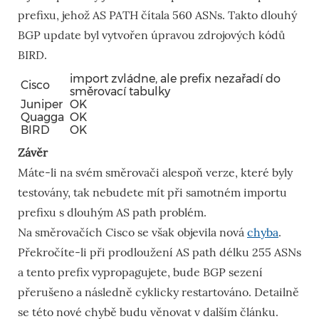
prefixu, jehož AS PATH čítala 560 ASNs. Takto dlouhý
BGP update byl vytvořen úpravou zdrojových kódů
BIRD.
import zvládne, ale prefix nezařadí do
Cisco
směrovací tabulky
Juniper
OK
Quagga
OK
BIRD
OK
Závěr
Máte-li na svém směrovači alespoň verze, které byly
testovány, tak nebudete mít při samotném importu
prefixu s dlouhým AS path problém.
Na směrovačích Cisco se však objevila nová
chyba
.
Překročíte-li při prodloužení AS path délku 255 ASNs
a tento prefix vypropagujete, bude BGP sezení
přerušeno a následně cyklicky restartováno. Detailně
se této nové chybě budu věnovat v dalším článku.