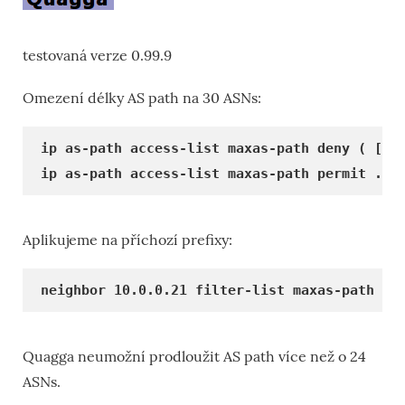
testovaná verze 0.99.9
Omezení délky AS path na 30 ASNs:
ip as-path access-list maxas-path deny ( [0-
ip as-path access-list maxas-path permit .*
Aplikujeme na příchozí prefixy:
neighbor 10.0.0.21 filter-list maxas-path in
Quagga neumožní prodloužit AS path více než o 24
ASNs.