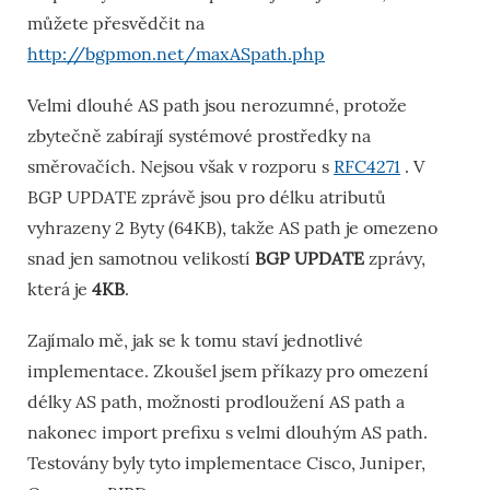
můžete přesvědčit na
http://bgpmon.net/maxASpath.php
Velmi dlouhé AS path jsou nerozumné, protože
zbytečně zabírají systémové prostředky na
směrovačích. Nejsou však v rozporu s
RFC4271
. V
BGP UPDATE zprávě jsou pro délku atributů
vyhrazeny 2 Byty (64KB), takže AS path je omezeno
snad jen samotnou velikostí
BGP UPDATE
zprávy,
která je
4KB
.
Zajímalo mě, jak se k tomu staví jednotlivé
implementace. Zkoušel jsem příkazy pro omezení
délky AS path, možnosti prodloužení AS path a
nakonec import prefixu s velmi dlouhým AS path.
Testovány byly tyto implementace Cisco, Juniper,