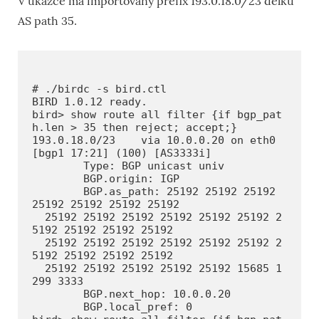
V ukázce má importovaný prefix 193.0.18.0/23 délku
AS path 35.
# ./birdc -s bird.ctl

BIRD 1.0.12 ready.

bird> show route all filter {if bgp_pat
h.len > 35 then reject; accept;}

193.0.18.0/23    via 10.0.0.20 on eth0 
[bgp1 17:21] (100) [AS3333i]

        Type: BGP unicast univ

        BGP.origin: IGP

        BGP.as_path: 25192 25192 25192 
25192 25192 25192 25192

  25192 25192 25192 25192 25192 25192 2
5192 25192 25192 25192

  25192 25192 25192 25192 25192 25192 2
5192 25192 25192 25192

  25192 25192 25192 25192 25192 15685 1
299 3333

        BGP.next_hop: 10.0.0.20

        BGP.local_pref: 0
