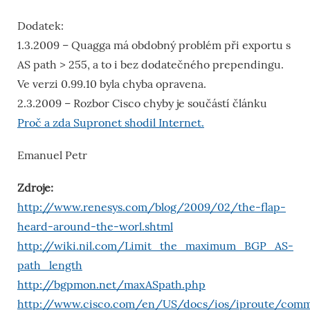
Dodatek:
1.3.2009 – Quagga má obdobný problém při exportu s
AS path > 255, a to i bez dodatečného prependingu.
Ve verzi 0.99.10 byla chyba opravena.
2.3.2009 – Rozbor Cisco chyby je součástí článku
Proč a zda Supronet shodil Internet.
Emanuel Petr
Zdroje:
http://www.renesys.com/blog/2009/02/the-flap-
heard-around-the-worl.shtml
http://wiki.nil.com/Limit_the_maximum_BGP_AS-
path_length
http://bgpmon.net/maxASpath.php
http://www.cisco.com/en/US/docs/ios/iproute/com