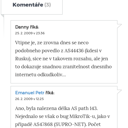
Komentáře
(3)
Danny
říká:
25. 2. 2009 v 23:36
Vtipne je, ze zrovna dnes se neco
podobneho povedlo z AS44436 (kdesi v
Rusku), sice ne v takovem rozsahu, ale jen
to dokazuje snadnou zranitelnost dnesniho
internetu odkudkoliv…
Emanuel Petr
říká:
26. 2. 2009 v 12:25
Ano, byla nalezena délka AS path 143.
Nejednalo se však o bug MikroTik-u, jako v
případě AS47868 (SUPRO-NET). Počet