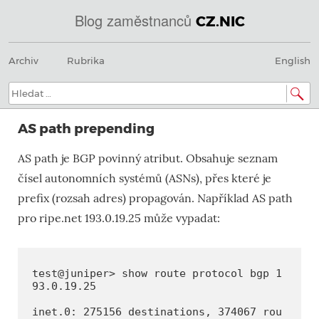
Blog zaměstnanců
CZ.NIC
Menu
Přeskočit
@
Archiv
Rubrika
English
na
obsah
IN
Hledat:
SOA
AS path prepending
domény.dns.enum.mojeid.internet.
AS path je BGP povinný atribut. Obsahuje seznam
nic.cz.
čísel autonomních systémů (ASNs), přes které je
prefix (rozsah adres) propagován. Například AS path
pro ripe.net 193.0.19.25 může vypadat:
test@juniper> show route protocol bgp 1
93.0.19.25

inet.0: 275156 destinations, 374067 rou