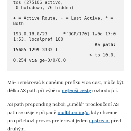
tes (275106 active,

 0 holddown, 76 hidden)

+ = Active Route, - = Last Active, * = 
Both

193.0.18.0/23      *[BGP/170] 1w0d 17:0
1:53, localpref 100

AS path: 
15685 1299 3333 I
                             > to 10.0.
Má-li směrovač k danému prefixu více cest, může být
délka AS path při výběru
nejlepší cesty
rozhodující.
AS path prepending neboli „umělé“ prodloužení AS
path se užije v případě
multihomingu
, kdy chceme
pro příchozí provoz preferovat jeden
upstream
před
druhým.