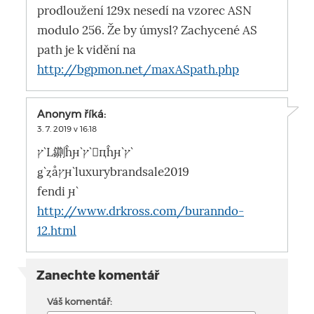
prodloužení 129x nesedí na vzorec ASN
modulo 256. Že by úmysl? Zachycené AS
path je k vidění na
http://bgpmon.net/maxASpath.php
Anonym
říká:
3. 7. 2019 v 16:18
ץ`L䥷ĥԩ`ץ`󥺣ԥĥԩ`ץ`
ǥ`ȥåץԩ`luxurybrandsale2019
fendi ԩ`
http://www.drkross.com/buranndo-
12.html
Zanechte komentář
Váš komentář: