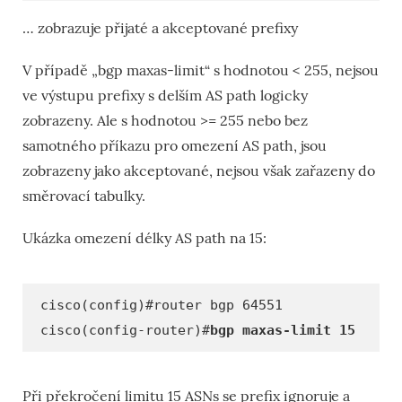
… zobrazuje přijaté a akceptované prefixy
V případě „bgp maxas-limit“ s hodnotou < 255, nejsou
ve výstupu prefixy s delším AS path logicky
zobrazeny. Ale s hodnotou >= 255 nebo bez
samotného příkazu pro omezení AS path, jsou
zobrazeny jako akceptované, nejsou však zařazeny do
směrovací tabulky.
Ukázka omezení délky AS path na 15:
cisco(config)#router bgp 64551
cisco(config-router)#
bgp maxas-limit 15
Při překročení limitu 15 ASNs se prefix ignoruje a