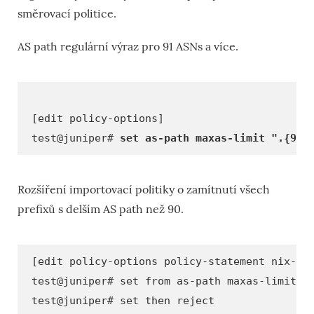
směrovací politice.
AS path regulární výraz pro 91 ASNs a více.
[edit policy-options]
test@juniper#
set as-path maxas-limit ".{91,
Rozšíření importovací politiky o zamítnutí všech
prefixů s delším AS path než 90.
[edit policy-options policy-statement nix-im
test@juniper# set from as-path maxas-limit
test@juniper# set then reject