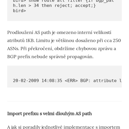
bird> show route all filter {if bgp_pat
h.len > 34 then reject; accept;}

Prodloužení AS path je omezeno interní velikostí
atributů 1KB. Limitu je většinou dosaženo při cca 250
ASNs. Při překročení, obdržíme chybovou zprávu a
BGP prefix nebude správně propagován.
20-02-2009 14:08:35 <ERR> BGP: attribute lis
Import prefixu s velmi dlouhým AS path
A jak si poradily jednotlivé implementace s importem