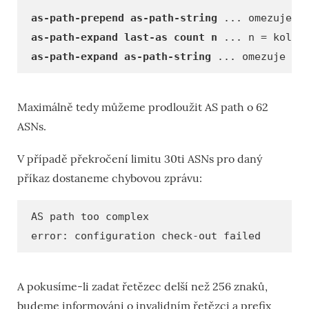
as-path-prepend as-path-string
... omezuje na
as-path-expand last-as count n
... n = kolikr
as-path-expand as-path-string
... omezuje na 
Maximálně tedy můžeme prodloužit AS path o 62
ASNs.
V případě překročení limitu 30ti ASNs pro daný
příkaz dostaneme chybovou zprávu:
AS path too complex
error: configuration check-out failed
A pokusíme-li zadat řetězec delší než 256 znaků,
budeme informováni o invalidním řetězci a prefix