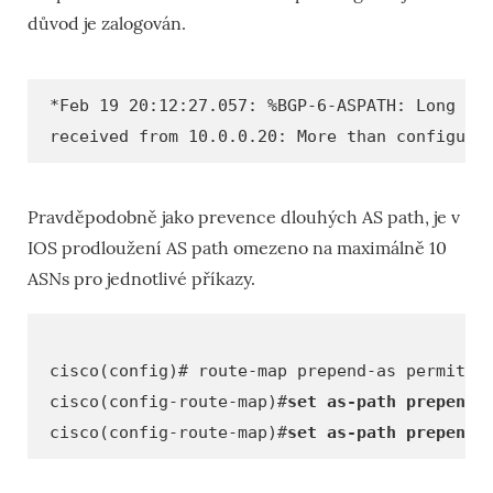
důvod je zalogován.
*Feb 19 20:12:27.057: %BGP-6-ASPATH: Long AS
received from 10.0.0.20: More than configure
Pravděpodobně jako prevence dlouhých AS path, je v
IOS prodloužení AS path omezeno na maximálně 10
ASNs pro jednotlivé příkazy.
cisco(config)# route-map prepend-as permit 1
cisco(config-route-map)#
set as-path prepend
6
cisco(config-route-map)#
set as-path prepend 