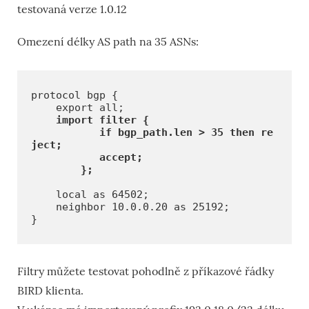
testovaná verze 1.0.12
Omezení délky AS path na 35 ASNs:
protocol bgp {

    import filter {

           if bgp_path.len > 35 then re
ject;

           accept;

    local as 64502;

    neighbor 10.0.0.20 as 25192;

Filtry můžete testovat pohodlně z příkazové řádky
BIRD klienta.