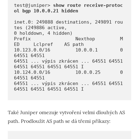
test@juniper> 
show route receive-protoc
ol bgp 10.0.0.21 hidden
inet.0: 249888 destinations, 249891 rou
tes (249886 active, 

0 holddown, 4 hidden)

Prefix                Nexthop         M
ED     Lclpref    AS path

10.123.0.0/16         10.0.0.1        0               
64551 64551 

64551 ... výpis zkrácen ... 64551 64551 
64551 64551 64551 64551 I

10.124.0.0/16         10.0.0.25       0              
64551 64551 

64551 ... výpis zkrácen ... 64551 64551 
Také Juniper omezuje vytvoření velmi dlouhých AS
path. Prodloužit AS path se dá třemi příkazy: