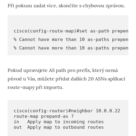
Při pokusu zadat více, skončíte s chybovou zprávou.
cisco(config-route-map)#set as-path prepend 
% Cannot have more than 10 as-paths prepende
% Cannot have more than 10 as-paths prepende
Pokud upravujete AS path pro prefix, který nemá
původ u Vás, můžete přidat dalších 20 ASNs aplikací
route-mapy při importu.
cisco(config-router)#neighbor 10.0.0.22 
route-map prepand-as ?

in   Apply map to incoming routes

out  Apply map to outbound routes 