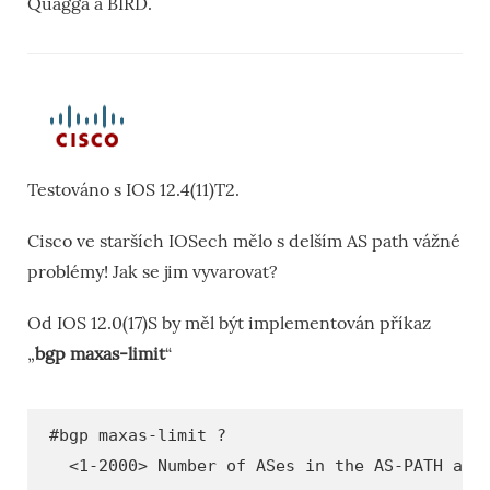
Quagga a BIRD.
Testováno s IOS 12.4(11)T2.
Cisco ve starších IOSech mělo s delším AS path vážné
problémy! Jak se jim vyvarovat?
Od IOS 12.0(17)S by měl být implementován příkaz
„
bgp maxas-limit
“
#bgp maxas-limit ?
<1-2000> Number of ASes in the AS-PATH att