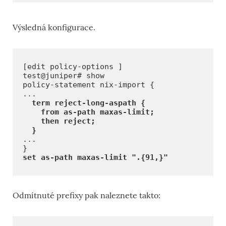
Výsledná konfigurace.
[edit policy-options ]

test@juniper# show

policy-statement nix-import {

...

term reject-long-aspath {

    from as-path maxas-limit;

    then reject;

...

set as-path maxas-limit ".{91,}"
Odmítnuté prefixy pak naleznete takto: