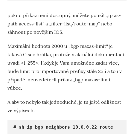
pokud příkaz není dostupný, můžete použít „ip as-
path access-list“ a „filter-list/route-map“ nebo
sáhnout po novějším IOS.
Maximální hodnota 2000 u „bgp maxas-limit“ je
taková Cisco hrátka, protože v aktuální dokumentaci
uvádí <1-255>. I když je Vám umožněno zadat více,
bude limit pro importované prefixy stále 255 a to i v
případě, neuvedete-li příkaz „bgp maxas-limit“
vůbec.
A aby to nebylo tak jednoduché, je tu ještě odlišnost
ve výpisech.
# sh ip bgp neighbors 10.0.0.22 route