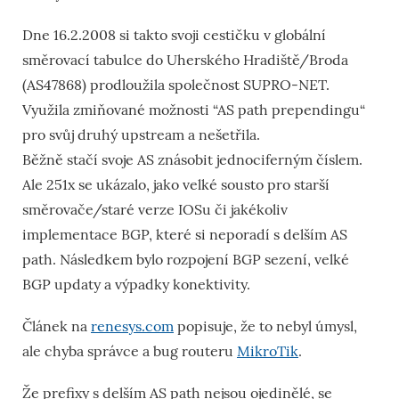
Dne 16.2.2008 si takto svoji cestičku v globální
směrovací tabulce do Uherského Hradiště/Broda
(AS47868) prodloužila společnost SUPRO-NET.
Využila zmiňované možnosti “AS path prependingu“
pro svůj druhý upstream a nešetřila.
Běžně stačí svoje AS znásobit jednociferným číslem.
Ale 251x se ukázalo, jako velké sousto pro starší
směrovače/staré verze IOSu či jakékoliv
implementace BGP, které si neporadí s delším AS
path. Následkem bylo rozpojení BGP sezení, velké
BGP updaty a výpadky konektivity.
Článek na
renesys.com
popisuje, že to nebyl úmysl,
ale chyba správce a bug routeru
MikroTik
.
Že prefixy s delším AS path nejsou ojedinělé, se