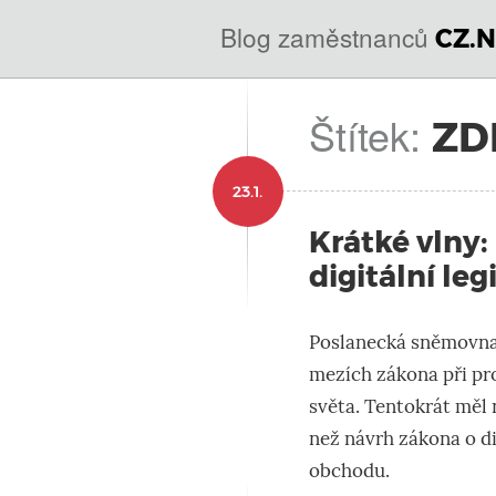
@
IN
Blog zaměstnanců
CZ.N
SOA
domény.dns.enum.mojeid.internet.
nic.cz.
Štítek:
ZD
23.1.
Krátké vlny:
digitální leg
Poslanecká sněmovna 
mezích zákona při pro
světa. Tentokrát měl 
než návrh zákona o di
obchodu.