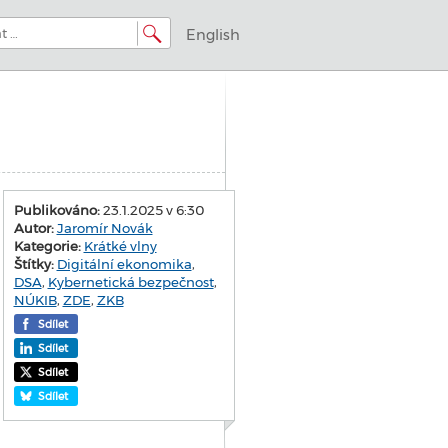
English
Publikováno:
23.1.2025 v 6:30
Autor:
Jaromír Novák
Kategorie:
Krátké vlny
Štítky:
Digitální ekonomika
,
DSA
,
Kybernetická bezpečnost
,
NÚKIB
,
ZDE
,
ZKB
Sdílet
Sdílet
Sdílet
Sdílet