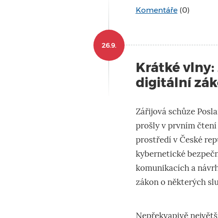
Komentáře
(0)
26.9.
Krátké vlny:
digitální zá
Zářijová schůze Posl
prošly v prvním čtení 
prostředí v České rep
kybernetické bezpečn
komunikacích a návrh
zákon o některých sl
Nepřekvapivě největší