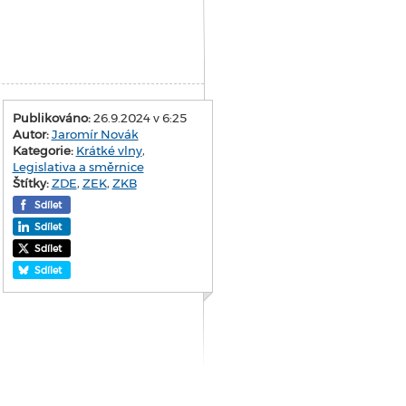
Publikováno:
26.9.2024 v 6:25
Autor:
Jaromír Novák
Kategorie:
Krátké vlny
,
Legislativa a směrnice
Štítky:
ZDE
,
ZEK
,
ZKB
Sdílet
Sdílet
Sdílet
Sdílet