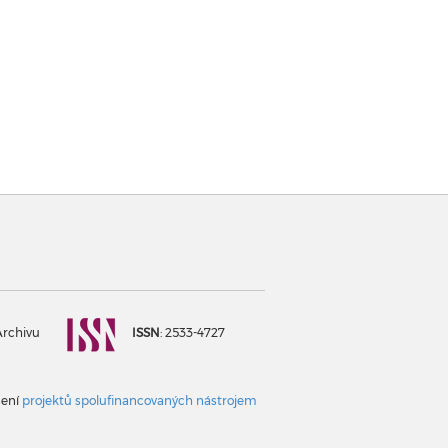
Archivu
ISSN
: 2533-4727
šení
projektů spolufinancovaných nástrojem