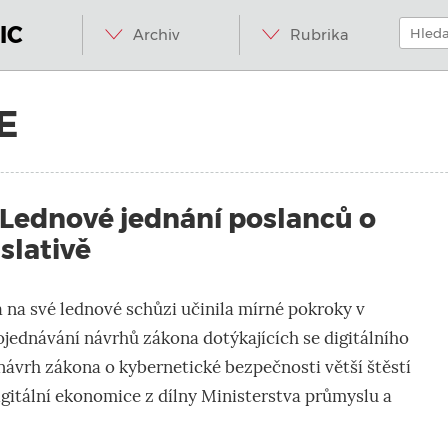
Menu
Přeskočit
Hledat:
na
IC
Archiv
Rubrika
obsah
E
 Lednové jednání poslanců o
islativě
na své lednové schůzi učinila mírné pokroky v
jednávání návrhů zákona dotýkajících se digitálního
návrh zákona o kybernetické bezpečnosti větší štěstí
gitální ekonomice z dílny Ministerstva průmyslu a