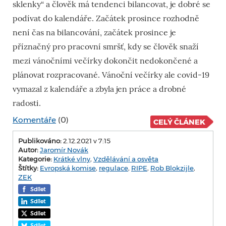
sklenky“ a člověk má tendenci bilancovat, je dobré se
podívat do kalendáře. Začátek prosince rozhodně
není čas na bilancování, začátek prosince je
příznačný pro pracovní smršť, kdy se člověk snaží
mezi vánočními večírky dokončit nedokončené a
plánovat rozpracované. Vánoční večírky ale covid-19
vymazal z kalendáře a zbyla jen práce a drobné
radosti.
Komentáře
(0)
CELÝ ČLÁNEK
Publikováno:
2.12.2021 v 7:15
Autor:
Jaromír Novák
Kategorie:
Krátké vlny
,
Vzdělávání a osvěta
Štítky:
Evropská komise
,
regulace
,
RIPE
,
Rob Blokzijle
,
ZEK
Sdílet
Sdílet
Sdílet
Sdílet