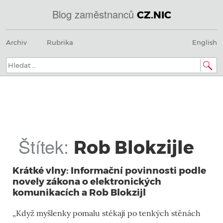
Blog zaměstnanců
CZ.NIC
@
Menu
Přeskočit
IN
Archiv
Rubrika
English
na
SOA
obsah
domény.dns.enum.mojeid.internet.
nic.cz.
Hledat:
Štítek:
Rob Blokzijle
Krátké vlny: Informační povinnosti podle
novely zákona o elektronických
komunikacích a Rob Blokzijl
„Když myšlenky pomalu stékají po tenkých stěnách