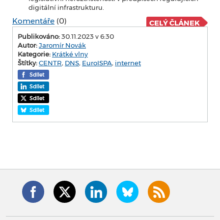
digitální infrastrukturu.
Komentáře
(0)
CELÝ ČLÁNEK
Publikováno:
30.11.2023 v 6:30
Autor:
Jaromír Novák
Kategorie:
Krátké vlny
Štítky:
CENTR
,
DNS
,
EuroISPA
,
internet
Sdílet
Sdílet
Sdílet
Sdílet