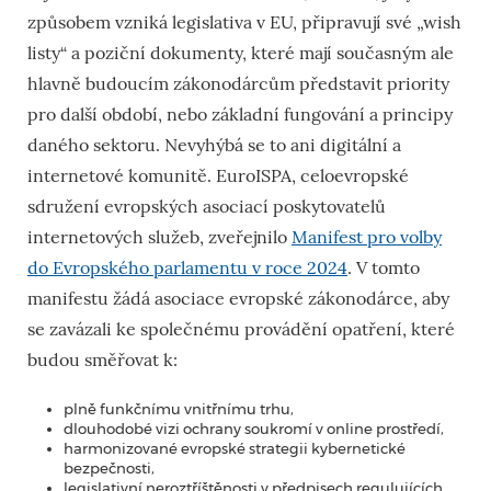
způsobem vzniká legislativa v EU, připravují své „wish
listy“ a poziční dokumenty, které mají současným ale
hlavně budoucím zákonodárcům představit priority
pro další období, nebo základní fungování a principy
daného sektoru. Nevyhýbá se to ani digitální a
internetové komunitě. EuroISPA, celoevropské
sdružení evropských asociací poskytovatelů
internetových služeb, zveřejnilo
Manifest pro volby
do Evropského parlamentu v roce 2024
. V tomto
manifestu žádá asociace evropské zákonodárce, aby
se zavázali ke společnému provádění opatření, které
budou směřovat k:
plně funkčnímu vnitřnímu trhu,
dlouhodobé vizi ochrany soukromí v online prostředí,
harmonizované evropské strategii kybernetické
bezpečnosti,
legislativní neroztříštěnosti v předpisech regulujících