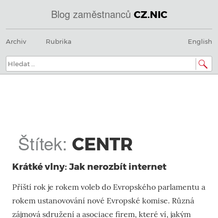
Blog zaměstnanců
CZ.NIC
@
Menu
Přeskočit
IN
Archiv
Rubrika
English
na
SOA
obsah
domény.dns.enum.mojeid.internet.
nic.cz.
Hledat:
Štítek:
CENTR
Krátké vlny: Jak nerozbít internet
Příští rok je rokem voleb do Evropského parlamentu a
rokem ustanovování nové Evropské komise. Různá
zájmová sdružení a asociace firem, které ví, jakým