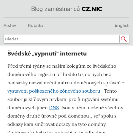
Blog zaměstnanců
CZ.NIC
Menu
Přeskočit
@
Archiv
Rubrika
English
na
obsah
IN
Hledat:
SOA
Švédské „vypnutí“ internetu
domény.dns.enum.mojeid.internet.
Před třemi týdny se našim kolegům ze švédského
nic.cz.
doménového registru přihodilo to, co bych bez
nadsázky nazval noční můrou doménových správců –
vystavení poškozeného zónového souboru
. Tento
soubor je klíčovým prvkem pro fungování systému
doménových jmen
DNS
. Jsou v něm uložené všechny
domény druhé úrovně pod doménou „.se“ spolu s
odkazy kam směrovat dotazy na tyto domény.
Zmiňovaná chyba tak způsobila, že odhadem