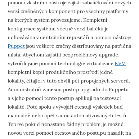
pomocí vlastního nástroje zajistí zabalíčkování nových
verzí změněných komponent pro všechny platformy
na kterých systém provozujeme. Kompletní
konfigurace systému včetně verzí balíčků je
uchovávána v centrálním repositáři a pomocí nástroje
Puppet
jsou veškeré změny distribuovány na patřičná
místa. Abychom zajistili bezproblémový upgrade,
vytvořili jsme pomocí technologie virtualizace
KVM
kompletní kopii produkčního prostředí jedné
lokality, čítající v tuto chvíli pět propojených serverů.
Administrátoři zanesou postup upgradu do Puppetu
a s jeho pomocí tento postup aplikují na testovací
lokalitě. Poté spolu s vývojáři otestují výsledek buď
manuálně nebo opět sadou automatizovaných testů.
Teprve pokud nenastane žádný problém, je možné
novou verzi pomocí otestovaného postupu nasadit na