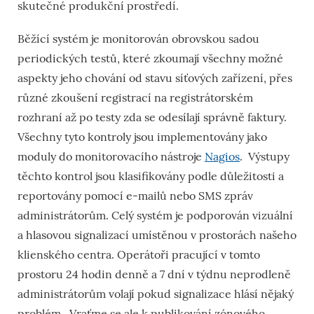
skutečné produkční prostředí.
Běžící systém je monitorován obrovskou sadou
periodických testů, které zkoumají všechny možné
aspekty jeho chování od stavu síťových zařízení, přes
různé zkoušení registrací na registrátorském
rozhraní až po testy zda se odesílají správně faktury.
Všechny tyto kontroly jsou implementovány jako
moduly do monitorovacího nástroje
Nagios
. Výstupy
těchto kontrol jsou klasifikovány podle důležitosti a
reportovány pomocí e-mailů nebo SMS zpráv
administrátorům. Celý systém je podporován vizuální
a hlasovou signalizací umístěnou v prostorách našeho
klienského centra. Operátoři pracující v tomto
prostoru 24 hodin denně a 7 dní v týdnu neprodleně
administrátorům volají pokud signalizace hlásí nějaký
problém. Vraťme se ale k publikování zónového