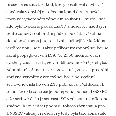
prošel přes tuto fázi kód, který obsahoval chybu. Ta
spočívala v chybějící tečce na konci doménových
jmen ve vytvořeném zónovém souboru – místo „.se.“
zde bylo uvedeno pouze „.se“. Nameserver načítající
tento zónový soubor tím pádem pokládal všechna
doménová jména jako relativní a připojil ke každému
ještě jednou „.se.“. Takto poškozený zónový soubor se
začal propagovat ve 21:39. Ve 21:50 monitorovací
systémy začali hlásit, že v publikované zóně je chyba.
Administrátoři na to zareagovali tak, že vzali poslední
správně vytvořený zónový soubor a po zvýšení
sériového čísla ho ve 22:35 publikovali. Vzhledem k
tomu, že celá zóna .se je podepsaná pomocí DNSSEC
a že sériové číslo je součástí SOA záznamu, došlo jeho
změnou k invalidaci podpisu tohoto záznamu a pro
DNSSEC validující resolvery tedy byla tato zóna stále