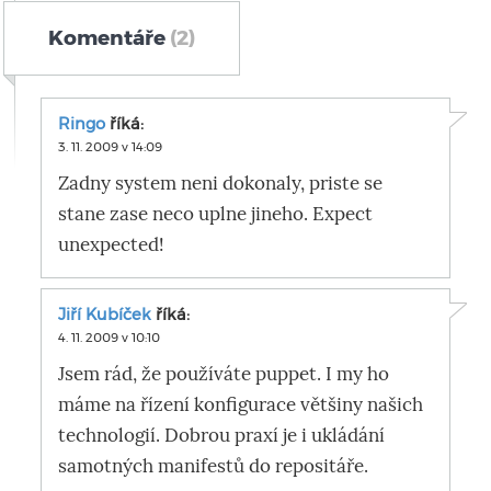
Komentáře
(2)
Ringo
říká:
3. 11. 2009 v 14:09
Zadny system neni dokonaly, priste se
stane zase neco uplne jineho. Expect
unexpected!
Jiří Kubíček
říká:
4. 11. 2009 v 10:10
Jsem rád, že používáte puppet. I my ho
máme na řízení konfigurace většiny našich
technologií. Dobrou praxí je i ukládání
samotných manifestů do repositáře.