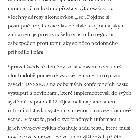
minimálně na hodinu přestaly být dosažitelné
všechny adresy s koncovkou „.se“. Pojďme si
postupně projít co se vlastně stalo a zejména jakým
způsobem je provoz našeho vlastního registru
zabezpečen proti tomu aby se něco podobného
přihodilo i nám.
Správci švédské domény .se si v našem oboru drží
dlouhodobě poměrně vysoké renomé. Jako první
zavedli DNSSEC a na odborných konferencích často
vystupují s novinkami, které implementovali do svých
systémů. V pondělí 12. října měli naplánovanou
rutinní odstávku systému spojenou s nasazením nové
verze. Přestože, podle zveřejněných informací, i
jejich vývojový cyklus obsahuje sadu testů, které musí
nová verze splňovat, ze zatím nezjištěných příčin