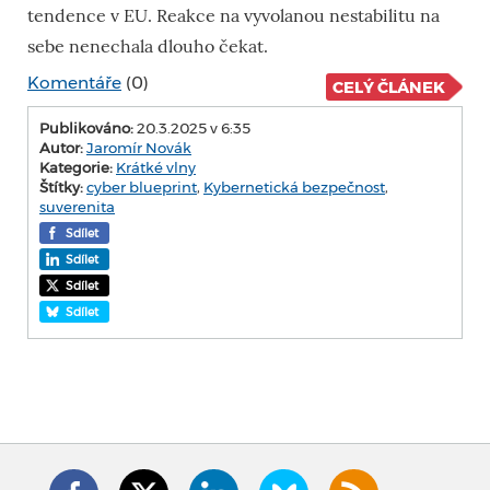
tendence v EU. Reakce na vyvolanou nestabilitu na
sebe nenechala dlouho čekat.
Komentáře
(0)
CELÝ ČLÁNEK
Publikováno:
20.3.2025 v 6:35
Autor:
Jaromír Novák
Kategorie:
Krátké vlny
Štítky:
cyber blueprint
,
Kybernetická bezpečnost
,
suverenita
Sdílet
Sdílet
Sdílet
Sdílet