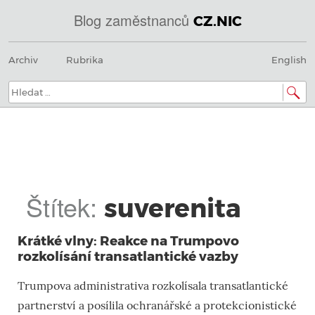
Blog zaměstnanců
CZ.NIC
@
Menu
Přeskočit
IN
Archiv
Rubrika
English
na
SOA
obsah
domény.dns.enum.mojeid.internet.
nic.cz.
Hledat:
Štítek:
suverenita
Krátké vlny: Reakce na Trumpovo
rozkolísání transatlantické vazby
Trumpova administrativa rozkolísala transatlantické
partnerství a posílila ochranářské a protekcionistické