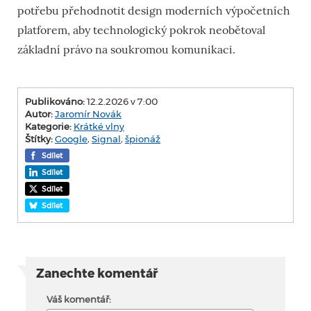
potřebu přehodnotit design moderních výpočetních
platforem, aby technologický pokrok neobětoval
základní právo na soukromou komunikaci.
Publikováno:
12.2.2026 v 7:00
Autor:
Jaromír Novák
Kategorie:
Krátké vlny
Štítky:
Google
,
Signal
,
špionáž
Sdílet
Sdílet
Sdílet
Sdílet
Zanechte komentář
Váš komentář: