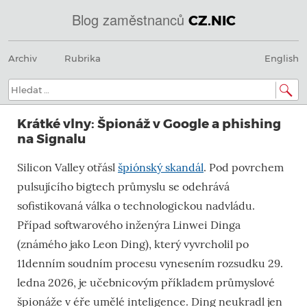
Blog zaměstnanců
CZ.NIC
Menu
Přeskočit
@
Archiv
Rubrika
English
na
obsah
IN
Hledat:
SOA
Krátké vlny: Špionáž v Google a phishing
domény.dns.enum.mojeid.internet.
na Signalu
nic.cz.
Silicon Valley otřásl
špiónský skandál
. Pod povrchem
pulsujícího bigtech průmyslu se odehrává
sofistikovaná válka o technologickou nadvládu.
Případ softwarového inženýra Linwei Dinga
(známého jako Leon Ding), který vyvrcholil po
11denním soudním procesu
vynesením rozsudku
29.
ledna 2026
, je učebnicovým příkladem průmyslové
špionáže v éře umělé inteligence. Ding neukradl jen