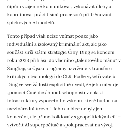
čipům vzájemně komunikovat, vykonávat úlohy a
koordinovat práci tisíců procesorů při trénování
špičkových AI modelů.
Tento případ však nelze vnímat pouze jako
individuální a izolovaný kriminální akt, ale jako
součást širší státní strategie Číny. Ding se koncem
roku 2023 přihlásil do vládního „talentového plánu“
v
Šanghaji, což jsou programy navržené k transferu
kritických technologií do ČLR. Podle vyšetřovatelů
Ding
ve své žádosti explicitně uvedl, že jeho cílem je
„pomoci Číně dosáhnout schopností v oblasti
infrastruktury výpočetního výkonu, které budou na
mezinárodní úrovni“
. Jeho ambice nebyly jen
komerční, ale přímo kolidovaly s geopolitickými cíli –
vytvořit AI superpočítač a spolupracovat na vývoji