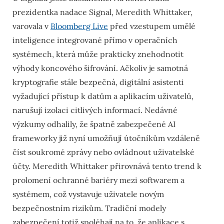
prezidentka nadace Signal, Meredith Whittaker,
varovala v
Bloomberg Live
před vzestupem umělé
inteligence integrované přímo v operačních
systémech, která může prakticky znehodnotit
výhody koncového šifrování. Ačkoliv je samotná
kryptografie stále bezpečná, digitální asistenti
vyžadující přístup k datům a aplikacím uživatelů,
narušují izolaci citlivých informací. Nedávné
výzkumy odhalily, že špatně zabezpečené AI
frameworky již nyní umožňují útočníkům vzdáleně
číst soukromé zprávy nebo ovládnout uživatelské
účty. Meredith Whittaker přirovnává tento trend k
prolomení ochranné bariéry mezi softwarem a
systémem, což vystavuje uživatele novým
bezpečnostním rizikům. Tradiční modely
zabezpečení totiž spoléhají na to, že aplikace s