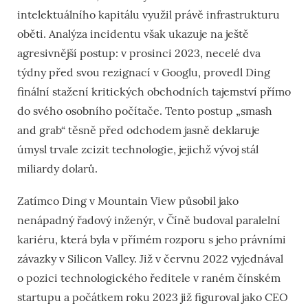
intelektuálního kapitálu využil právě infrastrukturu
oběti. Analýza incidentu však ukazuje na ještě
agresivnější postup: v prosinci 2023
, necelé dva
týdny před svou rezignací v Googlu, provedl Ding
finální stažení kritických obchodních tajemství přímo
do svého osobního počítače. Tento postup „smash
and grab“ těsně před odchodem jasně deklaruje
úmysl trvale zcizit technologie, jejichž vývoj stál
miliardy dolarů.
Zatímco Ding v Mountain View působil jako
nenápadný řadový inženýr, v Číně budoval paralelní
kariéru, která byla v přímém rozporu s jeho právními
závazky v Silicon Valley. Již v červnu 2022 vyjednával
o pozici technologického ředitele v raném čínském
startupu a počátkem roku 2023 již figuroval jako CEO