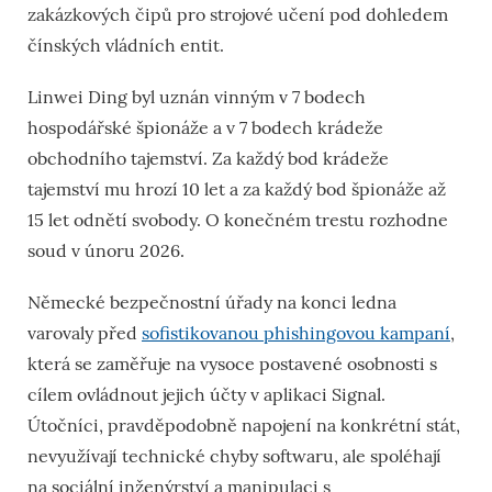
zakázkových čipů pro strojové učení pod dohledem
čínských vládních entit.
Linwei Ding byl uznán vinným v 7 bodech
hospodářské špionáže
a v
7 bodech krádeže
obchodního tajemství
. Za každý bod krádeže
tajemství mu hrozí
10 let
a za každý bod špionáže až
15 let
odnětí svobody. O konečném trestu rozhodne
soud v únoru 2026.
Německé bezpečnostní úřady na konci ledna
varovaly před
sofistikovanou phishingovou kampaní
,
která se zaměřuje na vysoce postavené osobnosti s
cílem ovládnout jejich účty v aplikaci Signal.
Útočníci, pravděpodobně napojení na konkrétní stát,
nevyužívají technické chyby softwaru, ale spoléhají
na sociální inženýrství a manipulaci s