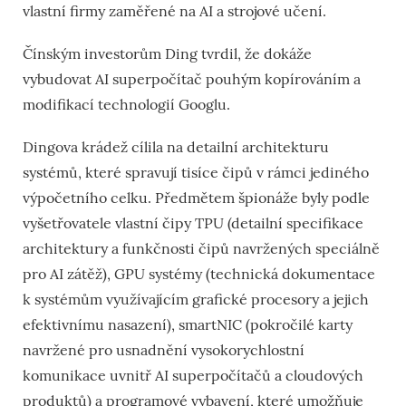
vlastní firmy zaměřené na AI a strojové učení.
Čínským investorům Ding tvrdil, že dokáže
vybudovat AI superpočítač pouhým kopírováním a
modifikací
technologií Googlu.
Dingova krádež cílila na detailní architekturu
systémů, které spravují tisíce čipů
v rámci jediného
výpočetního celku. Předmětem špionáže byly podle
vyšetřovatele
vlastní čipy TPU (
detailní specifikace
architektury a funkčnosti čipů navržených speciálně
pro AI zátěž),
GPU systémy (
technická dokumentace
k systémům využívajícím grafické procesory a jejich
efektivnímu nasazení),
smartNIC (p
okročilé karty
navržené pro usnadnění
vysokorychlostní
komunikace
uvnitř AI superpočítačů a cloudových
produktů) a
programové vybavení, které umožňuje